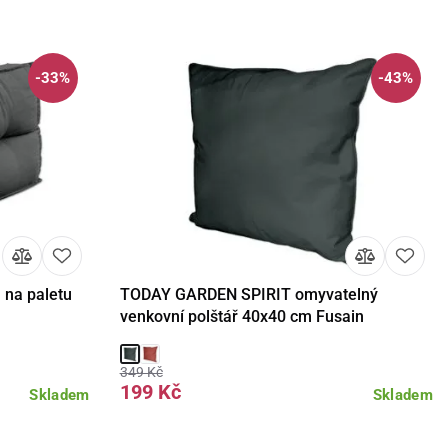
-33%
-43%
na paletu
TODAY GARDEN SPIRIT omyvatelný
košíku
Detail
Do košíku
venkovní polštář 40x40 cm Fusain
349 Kč
199 Kč
Skladem
Skladem