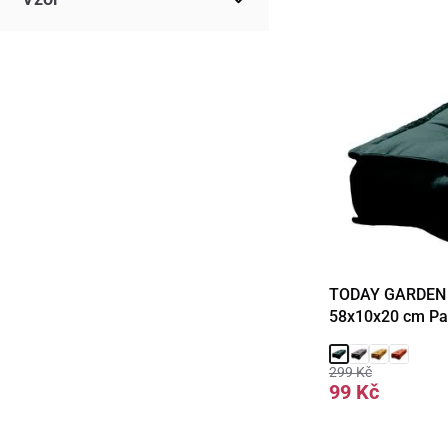
TODAY GARDEN S
Detail
58x10x20 cm P
299 Kč
99 Kč