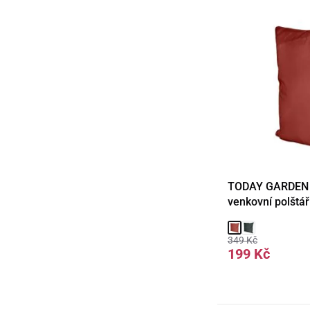
TODAY GARDEN 
Detail
venkovní 
349 Kč
199 Kč