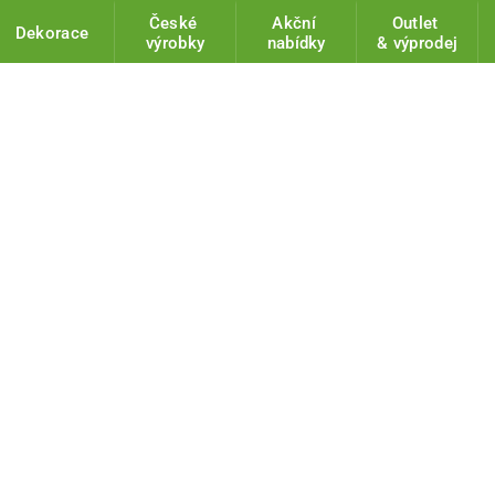
České
Akční
Outlet
Dekorace
výrobky
nabídky
& výprodej