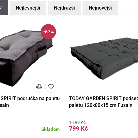
e
Nejlevnější
Nejdražší
Nejnovější
-67%
PIRIT područka na paletu
TODAY GARDEN SPIRIT podse
Do košíku
Detail
Do 
sain
paletu 120x80x15 cm Fusain
1 199 Kč
799 Kč
Skladem