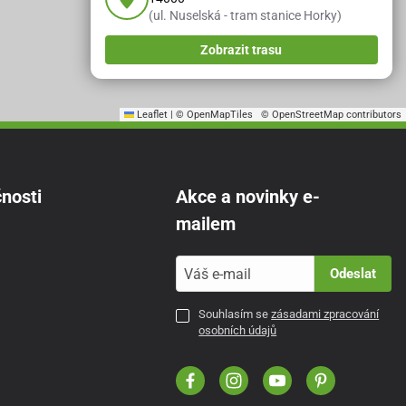
(ul. Nuselská - tram stanice Horky)
Zobrazit trasu
Leaflet
|
© OpenMapTiles
© OpenStreetMap contributors
nosti
Akce a novinky e-
mailem
Odeslat
Souhlasím se
zásadami zpracování
osobních údajů