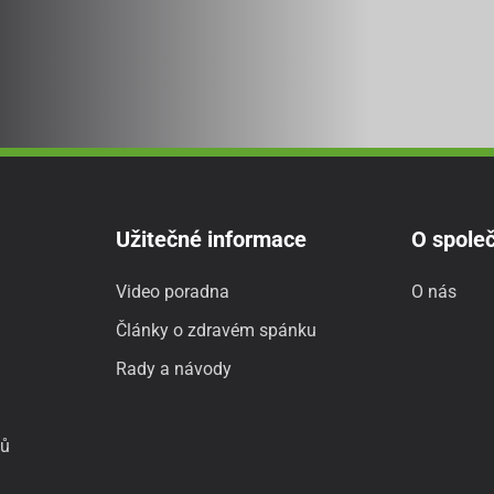
Užitečné informace
O společ
Video poradna
O nás
Články o zdravém spánku
Rady a návody
jů