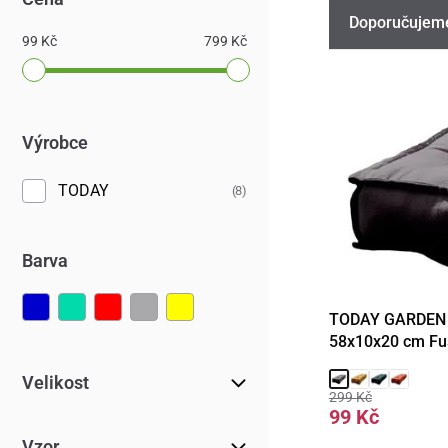
Doporučujem
99 Kč
799 Kč
Výrobce
TODAY
(8)
Barva
TODAY GARDEN S
Detail
58x10x20 cm Fu
Velikost
299 Kč
99 Kč
Vzor