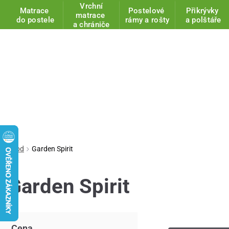
Vrchní
Matrace
Postelové
Přikrývky
matrace
do postele
rámy a rošty
a polštáře
a chrániče
Úvod
Garden Spirit
Garden Spirit
Cena