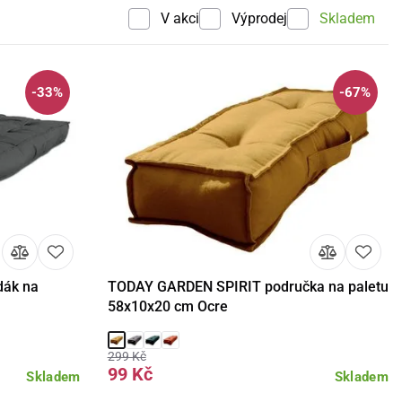
V akci
Výprodej
Skladem
-33%
-67%
dák na
TODAY GARDEN SPIRIT područka na paletu
košíku
Detail
Do košíku
58x10x20 cm Ocre
299 Kč
99 Kč
Skladem
Skladem