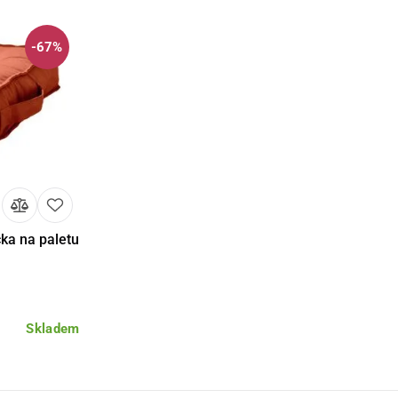
-67%
a na paletu
košíku
Skladem