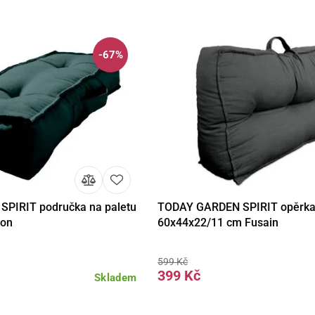
-67%
PIRIT područka na paletu
TODAY GARDEN SPIRIT opěrka 
Do košíku
Detail
Do 
aon
60x44x22/11 cm Fusain
599 Kč
399 Kč
Skladem