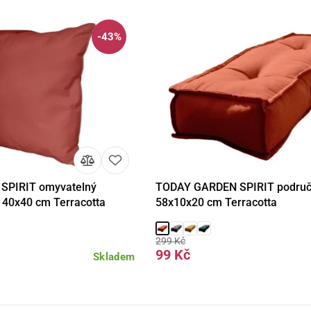
-43%
SPIRIT omyvatelný
TODAY GARDEN SPIRIT područk
Do košíku
Detail
Do 
polštář 40x40 cm Terracotta
58x10x20 cm Terracotta
299 Kč
99 Kč
Skladem