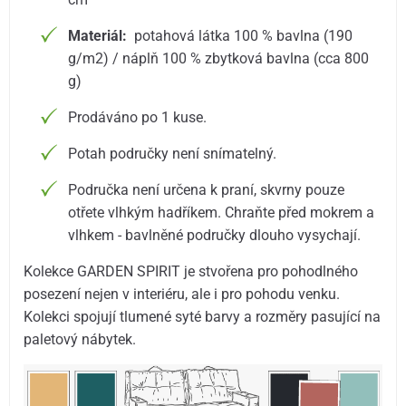
Materiál:
potahová látka 100 % bavlna (190
g/m2) / náplň 100 % zbytková bavlna (cca 800
g)
Prodáváno po 1 kuse.
Potah područky není snímatelný.
Područka není určena k praní, skvrny pouze
otřete vlhkým hadříkem. Chraňte před mokrem a
vlhkem - bavlněné područky dlouho vysychají.
Kolekce GARDEN SPIRIT je stvořena pro pohodlného
posezení nejen v interiéru, ale i pro pohodu venku.
Kolekci spojují tlumené syté barvy a rozměry pasující na
paletový nábytek.