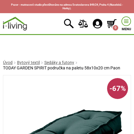
Pozor - matracové studio přestěhováno na adresu Svatoslavova 849/24, Praha 4 (Nuselská -
Horky).
0
MENU
Úvod
Bytový textil
Sedáky a futony
TODAY GARDEN SPIRIT područka na paletu 58x10x20 cm Paon
-67%