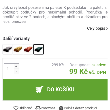
Jak si vylepšit posezení na paletě? K podsedáku na paletu si
dokoupit područky pro maximální pohodlí. Područka je
prošitá skrz ve 2 bodech, s plochým obšitím a držadlem pro
lepší přenášení.
Celý popis
Další varianty
299 Kč
Dostupnost:
skladem
+
99 Kč
-
vč. DPH
DO KOŠÍKU
Oblíbené
Porovnat
Položit dotaz prodejci