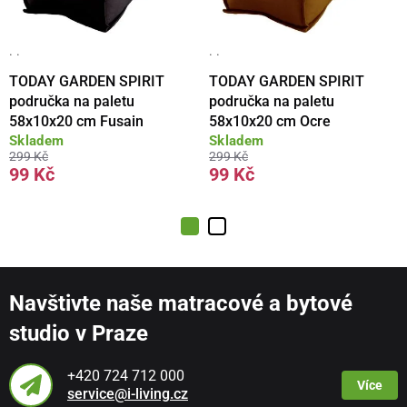
· ·
· ·
TODAY GARDEN SPIRIT
TODAY GARDEN SPIRIT
područka na paletu
područka na paletu
58x10x20 cm Fusain
58x10x20 cm Ocre
Skladem
Skladem
299 Kč
299 Kč
99 Kč
99 Kč
Navštivte naše matracové a bytové
studio v Praze
+420 724 712 000
Více
service@i-living.cz