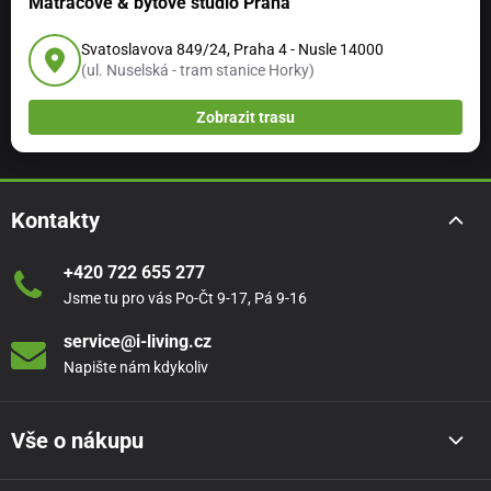
Matracové & bytové studio Praha
Svatoslavova 849/24, Praha 4 - Nusle 14000
(ul. Nuselská - tram stanice Horky)
Zobrazit trasu
Kontakty
+420 722 655 277
Jsme tu pro vás Po-Čt 9-17, Pá 9-16
service@i-living.cz
Napište nám kdykoliv
Vše o nákupu