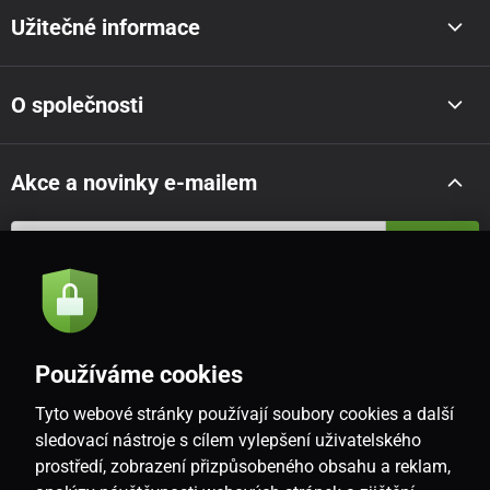
Užitečné informace
O společnosti
Akce a novinky e-mailem
Odeslat
Souhlasím se
zásadami zpracování osobních údajů
Používáme cookies
Tyto webové stránky používají soubory cookies a další
CZ
sledovací nástroje s cílem vylepšení uživatelského
prostředí, zobrazení přizpůsobeného obsahu a reklam,