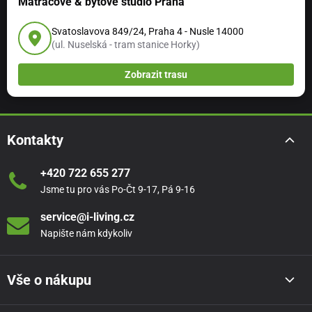
Matracové & bytové studio Praha
Svatoslavova 849/24, Praha 4 - Nusle 14000
(ul. Nuselská - tram stanice Horky)
Zobrazit trasu
Kontakty
+420 722 655 277
Jsme tu pro vás Po-Čt 9-17, Pá 9-16
service@i-living.cz
Napište nám kdykoliv
Vše o nákupu