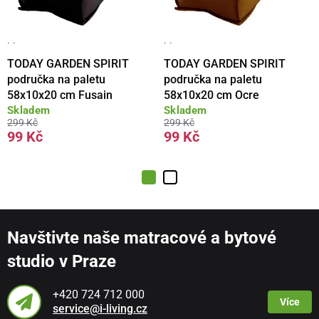
· ·
· ·
TODAY GARDEN SPIRIT
TODAY GARDEN SPIRIT
područka na paletu
područka na paletu
58x10x20 cm Fusain
58x10x20 cm Ocre
Skladem
Skladem
299 Kč
299 Kč
99 Kč
99 Kč
Navštivte naše matracové a bytové
studio v Praze
+420 724 712 000
Více
service@i-living.cz