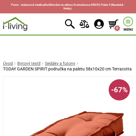
Pozor - matracové studio přestěhováno na adresu Svatoslavova 849/24, Praha 4 (Nuselská -
Horky).
0
MENU
Úvod
Bytový textil
Sedáky a futony
TODAY GARDEN SPIRIT područka na paletu 58x10x20 cm Terracotta
-67%