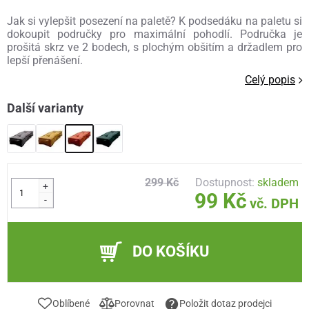
Jak si vylepšit posezení na paletě? K podsedáku na paletu si
dokoupit područky pro maximální pohodlí. Područka je
prošitá skrz ve 2 bodech, s plochým obšitím a držadlem pro
lepší přenášení.
Celý popis
Další varianty
299 Kč
Dostupnost:
skladem
+
99 Kč
-
vč. DPH
DO KOŠÍKU
Oblíbené
Porovnat
Položit dotaz prodejci