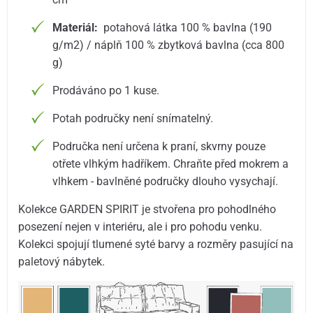
Materiál:
potahová látka 100 % bavlna (190
g/m2) / náplň 100 % zbytková bavlna (cca 800
g)
Prodáváno po 1 kuse.
Potah područky není snímatelný.
Područka není určena k praní, skvrny pouze
otřete vlhkým hadříkem. Chraňte před mokrem a
vlhkem - bavlněné područky dlouho vysychají.
Kolekce GARDEN SPIRIT je stvořena pro pohodlného
posezení nejen v interiéru, ale i pro pohodu venku.
Kolekci spojují tlumené syté barvy a rozměry pasující na
paletový nábytek.