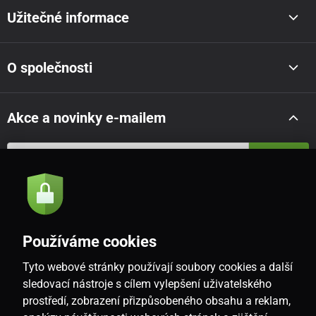
Užitečné informace
O společnosti
Akce a novinky e-mailem
Odeslat
Souhlasím se
zásadami zpracování osobních údajů
Používáme cookies
Tyto webové stránky používají soubory cookies a další
CZ
sledovací nástroje s cílem vylepšení uživatelského
prostředí, zobrazení přizpůsobeného obsahu a reklam,