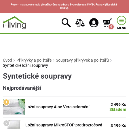
Pozor - matracové studio přestěhováno na adresu Svatoslavova 849/24, Praha 4 (Nuselská -
Horky).
0
MENU
Úvod
Přikrývky a polštáře
Soupravy přikrývek a polštářů
Syntetické ložní soupravy
Syntetické soupravy
Nejprodávanější
2 499 Kč
Ložní soupravy Aloe Vera celoroční
Skladem
Ložní soupravy MikroSTOP protiroztočové
3 199 Kč