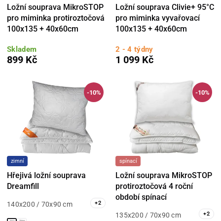
Ložní souprava MikroSTOP
Ložní souprava Clivie+ 95°C
pro miminka protiroztočová
pro miminka vyvařovací
100x135 + 40x60cm
100x135 + 40x60cm
Skladem
2 - 4 týdny
899 Kč
1 099 Kč
-10%
-10%
zimní
spínací
Hřejivá ložní souprava
Ložní souprava MikroSTOP
Dreamfill
protiroztočová 4 roční
období spínací
+
2
140x200 / 70x90 cm
+
2
135x200 / 70x90 cm