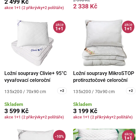
2 499 Kč
2 338 Kč
akce 1+1 (2 přikrývky+2 polštáře)
akce
akce
1+1
1+1
Ložní soupravy Clivie+ 95°C
Ložní soupravy MikroSTOP
vyvařovací celoroční
protiroztočové celoroční
+
2
+
2
135x200 / 70x90 cm
135x200 / 70x90 cm
Skladem
Skladem
3 599 Kč
3 199 Kč
akce 1+1 (2 přikrývky+2 polštáře)
akce 1+1 (2 přikrývky+2 polštáře)
akce
-10%
1+1