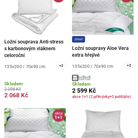
zimní
Ložní souprava Anti-stress
Ložní soupravy Aloe Vera
s karbonovým vláknem
extra hřejivé
celoroční
+
2
+
2
135x200 / 70x90 cm
135x200 / 70x90 cm
Skladem
Skladem
2 298 Kč
2 599 Kč
2 068 Kč
akce 1+1 (2 přikrývky+2 polštáře)
akce
1+1