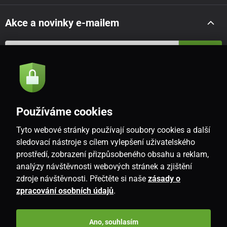
Akce a novinky e-mailem
Odeslat
Souhlasím se
zásadami zpracování osobních údajů
Používáme cookies
Tyto webové stránky používají soubory cookies a další
CZ
sledovací nástroje s cílem vylepšení uživatelského
prostředí, zobrazení přizpůsobeného obsahu a reklam,
analýzy návštěvnosti webových stránek a zjištění
zdroje návštěvnosti. Přečtěte si naše
zásady o
zpracování osobních údajů
.
Ano, souhlasím