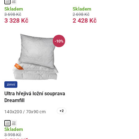
Skladem
Skladem
3 698 Kč
2 698 Kč
3 328 Kč
2 428 Kč
-10%
zimní
Ultra hřejivá ložní souprava
Dreamfill
+
2
140x200 / 70x90 cm
Skladem
3 998 Kč