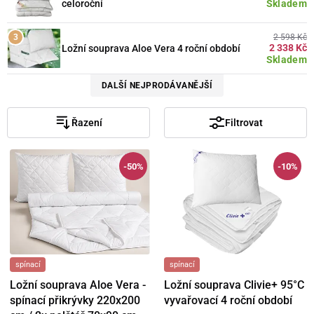
Skladem
celoroční
2 598 Kč
2 338 Kč
Ložní souprava Aloe Vera 4 roční období
Skladem
DALŠÍ NEJPRODÁVANĚJŠÍ
Řazení
Filtrovat
-50%
-10%
spínací
spínací
Ložní souprava Aloe Vera -
Ložní souprava Clivie+ 95°C
spínací přikrývky 220x200
vyvařovací 4 roční období