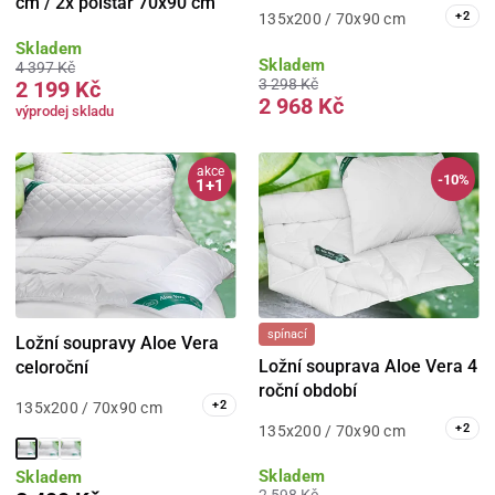
cm / 2x polštář 70x90 cm
+
2
135x200 / 70x90 cm
Skladem
Skladem
4 397 Kč
3 298 Kč
2 199 Kč
2 968 Kč
výprodej skladu
akce
-10%
1+1
spínací
Ložní soupravy Aloe Vera
Ložní souprava Aloe Vera 4
celoroční
roční období
+
2
135x200 / 70x90 cm
+
2
135x200 / 70x90 cm
Skladem
Skladem
2 598 Kč