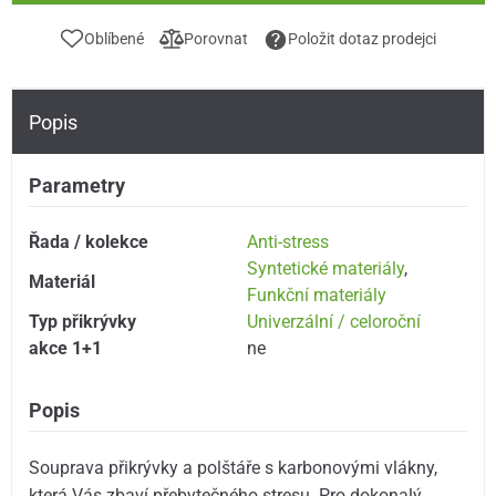
Oblíbené
Porovnat
Položit dotaz prodejci
Popis
Parametry
Řada / kolekce
Anti-stress
Syntetické materiály
,
Materiál
Funkční materiály
Typ přikrývky
Univerzální / celoroční
akce 1+1
ne
Popis
Souprava přikrývky a polštáře s karbonovými vlákny,
která Vás zbaví přebytečného stresu. Pro dokonalý