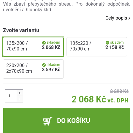
Vás zbaví přebytečného stresu. Pro dokonalý odpočinek,
uvolnění a hluboký klid.
Celý popis
Zvolte variantu
135x200 /
skladem
135x220 /
skladem
2 068 Kč
2 158 Kč
70x90 cm
70x90 cm
220x200 /
skladem
3 597 Kč
2x70x90 cm
2 298 Kč
+
2 068 Kč
-
vč. DPH
DO KOŠÍKU