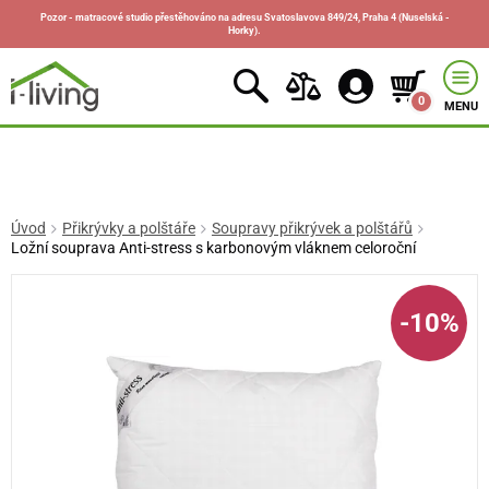
Pozor - matracové studio přestěhováno na adresu Svatoslavova 849/24, Praha 4 (Nuselská -
Horky).
0
MENU
Úvod
Přikrývky a polštáře
Soupravy přikrývek a polštářů
Ložní souprava Anti-stress s karbonovým vláknem celoroční
-10%