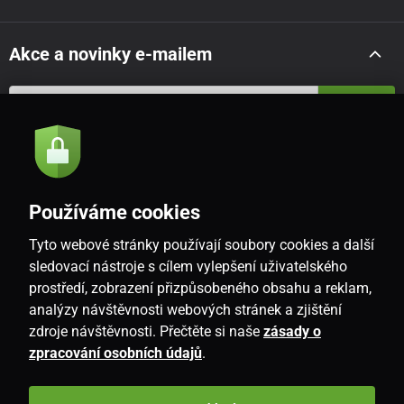
Akce a novinky e-mailem
Odeslat
Souhlasím se
zásadami zpracování osobních údajů
Používáme cookies
Tyto webové stránky používají soubory cookies a další
CZ
sledovací nástroje s cílem vylepšení uživatelského
prostředí, zobrazení přizpůsobeného obsahu a reklam,
analýzy návštěvnosti webových stránek a zjištění
zdroje návštěvnosti. Přečtěte si naše
zásady o
zpracování osobních údajů
.