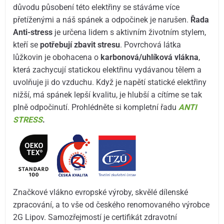
důvodu působení této elektřiny se stáváme více
přetíženými a náš spánek a odpočinek je narušen.
Řada
Anti-stress
je určena lidem s aktivním životním stylem,
kteří se
potřebují zbavit stresu
. Povrchová látka
lůžkovin je obohacena o
karbonová/uhlíková vlákna
,
která zachycují statickou elektřinu vydávanou tělem a
uvolňuje ji do vzduchu. Když je napětí statické elektřiny
nižší, má spánek lepší kvalitu, je hlubší a cítíme se tak
plně odpočinutí. Prohlédněte si kompletní řadu
ANTI
STRESS
.
Značkové vlákno evropské výroby, skvělé dílenské
zpracování, a to vše od českého renomovaného výrobce
2G Lipov. Samozřejmostí je certifikát zdravotní