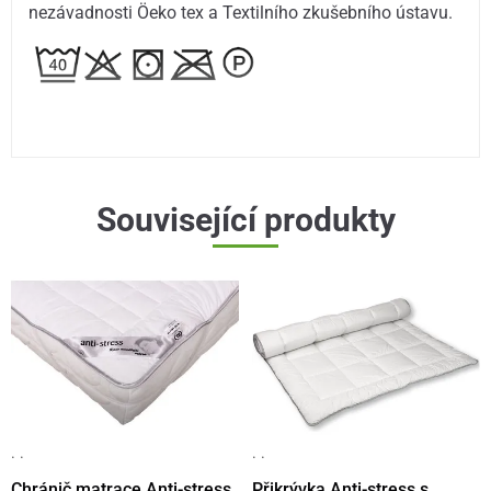
nezávadnosti Öeko tex a Textilního zkušebního ústavu.
Související produkty
· ·
· ·
Chránič matrace Anti-stress
Přikrývka Anti-stress s