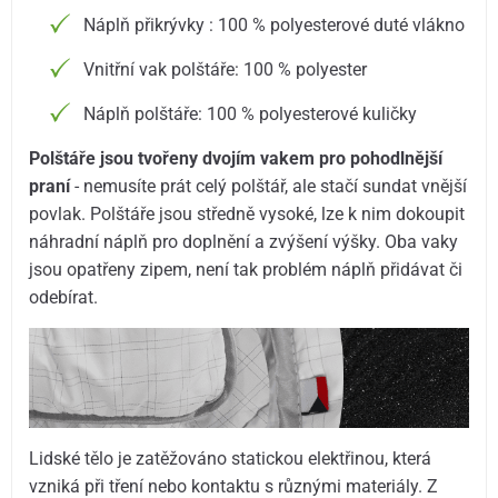
Náplň přikrývky : 100 % polyesterové duté vlákno
Vnitřní vak polštáře: 100 % polyester
Náplň polštáře: 100 % polyesterové kuličky
Polštáře jsou tvořeny dvojím vakem pro pohodlnější
praní
- nemusíte prát celý polštář, ale stačí sundat vnější
povlak. Polštáře jsou středně vysoké, lze k nim dokoupit
náhradní náplň pro doplnění a zvýšení výšky. Oba vaky
jsou opatřeny zipem, není tak problém náplň přidávat či
odebírat.
Lidské tělo je zatěžováno statickou elektřinou, která
vzniká při tření nebo kontaktu s různými materiály. Z