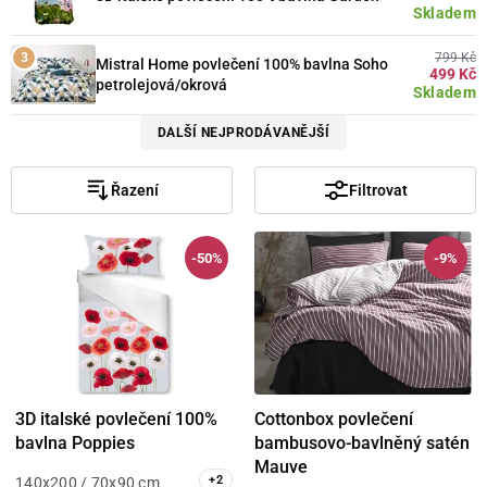
Skladem
799 Kč
Mistral Home povlečení 100% bavlna Soho
499 Kč
petrolejová/okrová
Skladem
DALŠÍ NEJPRODÁVANĚJŠÍ
Řazení
Filtrovat
-50%
-9%
3D italské povlečení 100%
Cottonbox povlečení
bavlna Poppies
bambusovo-bavlněný satén
Mauve
+
2
140x200 / 70x90 cm