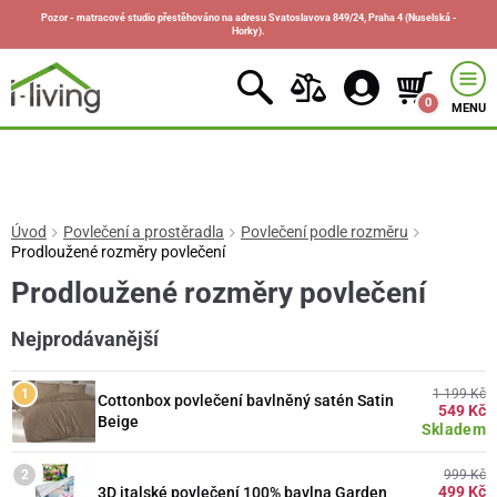
Pozor - matracové studio přestěhováno na adresu Svatoslavova 849/24, Praha 4 (Nuselská -
Horky).
0
MENU
Úvod
Povlečení a prostěradla
Povlečení podle rozměru
Prodloužené rozměry povlečení
Prodloužené rozměry povlečení
Nejprodávanější
1 199 Kč
Cottonbox povlečení bavlněný satén Satin
549 Kč
Beige
Skladem
999 Kč
499 Kč
3D italské povlečení 100% bavlna Garden