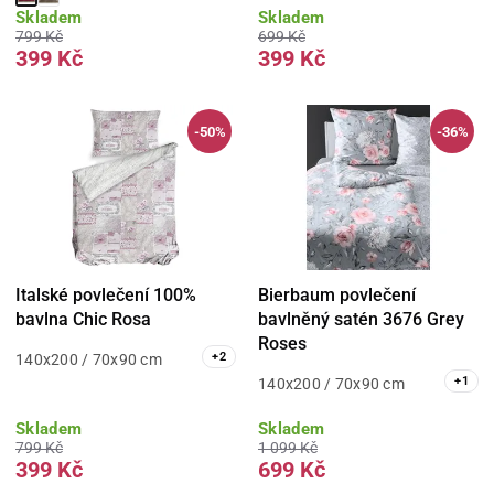
Skladem
Skladem
799 Kč
699 Kč
399 Kč
399 Kč
-50%
-36%
Italské povlečení 100%
Bierbaum povlečení
bavlna Chic Rosa
bavlněný satén 3676 Grey
Roses
+
2
140x200 / 70x90 cm
+
1
140x200 / 70x90 cm
Skladem
Skladem
799 Kč
1 099 Kč
399 Kč
699 Kč