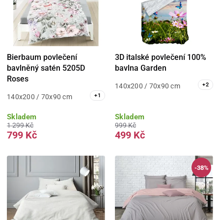
Bierbaum povlečení
3D italské povlečení 100%
bavlněný satén 5205D
bavlna Garden
Roses
+
2
140x200 / 70x90 cm
+
1
140x200 / 70x90 cm
Skladem
Skladem
1 299 Kč
999 Kč
799 Kč
499 Kč
-38%