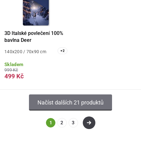
3D Italské povlečení 100%
bavlna Deer
+
2
140x200 / 70x90 cm
Skladem
999 Kč
499 Kč
Načíst dalších 21 produktů
1
2
3