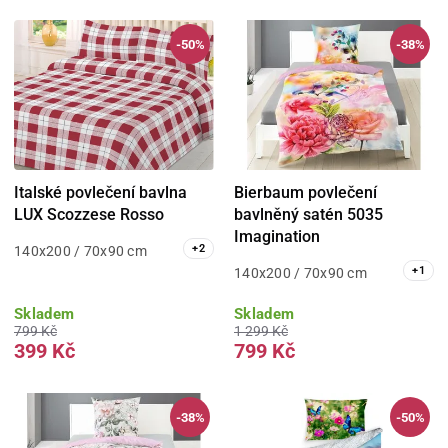
-50%
-38%
Italské povlečení bavlna
Bierbaum povlečení
LUX Scozzese Rosso
bavlněný satén 5035
Imagination
+
2
140x200 / 70x90 cm
+
1
140x200 / 70x90 cm
Skladem
Skladem
799 Kč
1 299 Kč
399 Kč
799 Kč
-38%
-50%