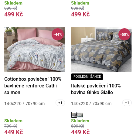
Skladem
Skladem
999 Kč
999 Kč
499 Kč
499 Kč
-44%
-50%
POSLEDNÍ ŠANCE
Cottonbox povlečení 100%
Italské povlečení 100%
bavlněné renforcé Cathi
bavlna Ginko Giallo
salmon
+
1
+
1
140x220 / 70x90 cm
140x220 / 70x90 cm
Skladem
Skladem
799 Kč
899 Kč
449 Kč
449 Kč