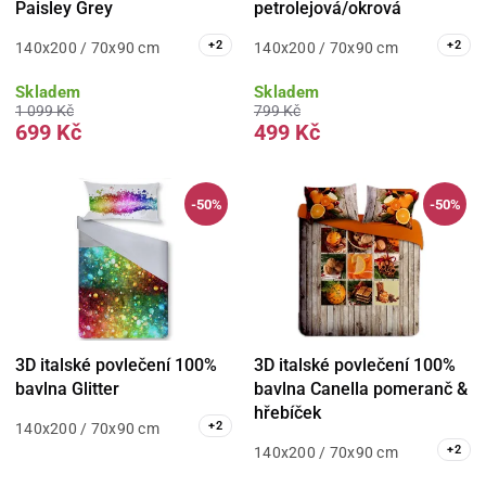
Paisley Grey
petrolejová/okrová
+
2
+
2
140x200 / 70x90 cm
140x200 / 70x90 cm
Skladem
Skladem
1 099 Kč
799 Kč
699 Kč
499 Kč
-50%
-50%
3D italské povlečení 100%
3D italské povlečení 100%
bavlna Glitter
bavlna Canella pomeranč &
hřebíček
+
2
140x200 / 70x90 cm
+
2
140x200 / 70x90 cm