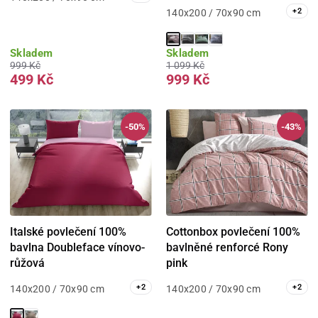
+
2
140x200 / 70x90 cm
Skladem
Skladem
999 Kč
1 099 Kč
499 Kč
999 Kč
-50%
-43%
Italské povlečení 100%
Cottonbox povlečení 100%
bavlna Doubleface vínovo-
bavlněné renforcé Rony
růžová
pink
+
2
+
2
140x200 / 70x90 cm
140x200 / 70x90 cm