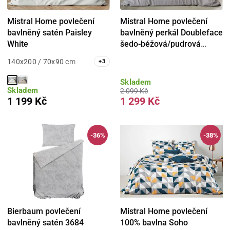
Mistral Home povlečení
Mistral Home povlečení
bavlněný satén Paisley
bavlněný perkál Doubleface
White
šedo-béžová/pudrová
růžová
140x200 / 70x90 cm
+
3
Skladem
Skladem
2 099 Kč
1 199 Kč
1 299 Kč
-36%
-38%
Bierbaum povlečení
Mistral Home povlečení
bavlněný satén 3684
100% bavlna Soho