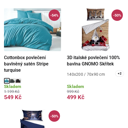
-54%
-50%
Cottonbox povlečení
3D italské povlečení 100%
bavlněný satén Stripe
bavlna GNOMO Skřítek
turquise
+
2
140x200 / 70x90 cm
Skladem
Skladem
1 199 Kč
999 Kč
549 Kč
499 Kč
-50%