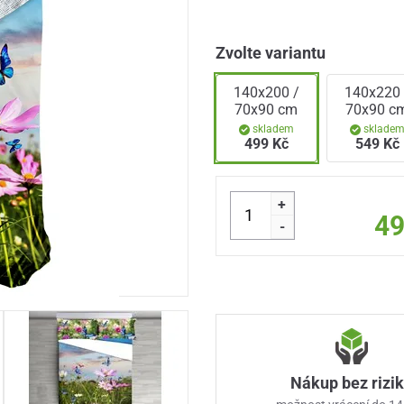
Zvolte variantu
140x200 /
140x220 
70x90 cm
70x90 c
skladem
sklade
499 Kč
549 Kč
+
49
-
Nákup bez rizi