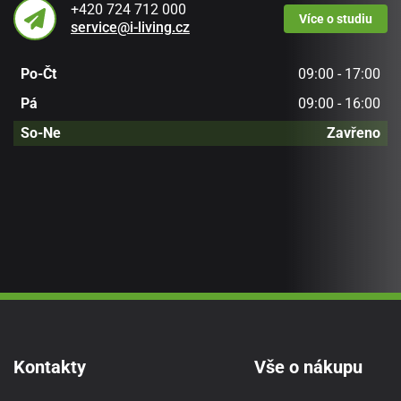
+420 724 712 000
Více
o studiu
service@i-living.cz
Po-Čt
09:00 - 17:00
Pá
09:00 - 16:00
So-Ne
Zavřeno
Kontakty
Vše o nákupu