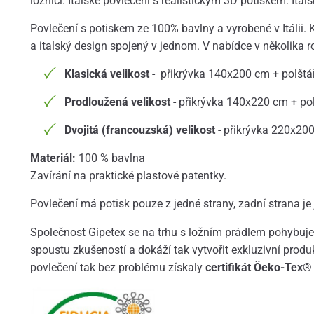
ložnici. Italské povlečení s realistickým 3D potiskem. Ital
Povlečení s potiskem ze 100% bavlny a vyrobené v Itálii. K
a italský design spojený v jednom. V nabídce v několika r
Klasická velikost
- přikrývka 140x200 cm + polšt
Prodloužená velikost
- přikrývka 140x220 cm + po
Dvojitá (francouzská) velikost
- přikrývka 220x20
Materiál:
100 % bavlna
Zavírání na praktické plastové patentky.
Povlečení má potisk pouze z jedné strany, zadní strana je 
Společnost Gipetex se na trhu s ložním prádlem pohybuje ji
spoustu zkušeností a dokáží tak vytvořit exkluzivní produ
povlečení tak bez problému získaly
certifikát Öeko-Tex®