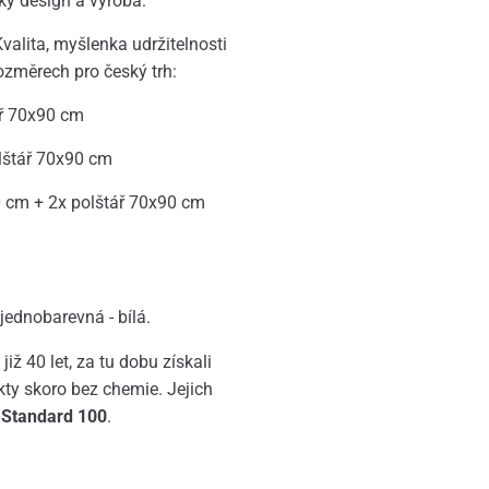
ský design a výroba.
valita, myšlenka udržitelnosti
ozměrech pro český trh:
ář 70x90 cm
lštář 70x90 cm
0 cm + 2x polštář 70x90 cm
jednobarevná - bílá.
ž 40 let, za tu dobu získali
kty skoro bez chemie. Jejich
 Standard 100
.