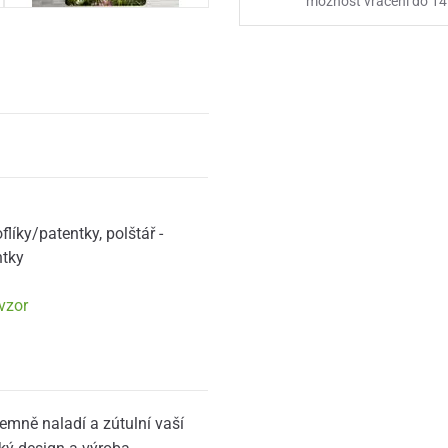
možnost vrácení do 14
oflíky/patentky
,
polštář -
ntky
vzor
emně naladí a zútulní vaší