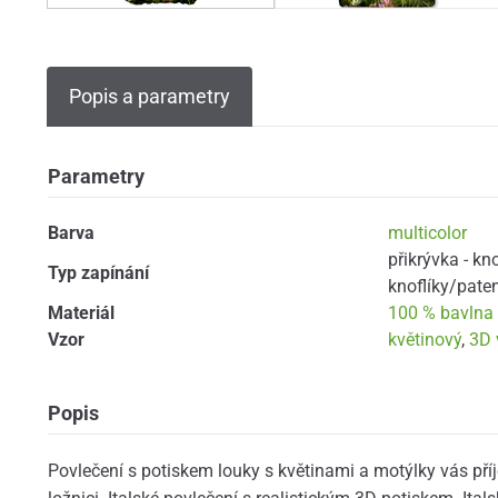
Popis a parametry
Parametry
Barva
multicolor
přikrývka - kn
Typ zapínání
knoflíky/pate
Materiál
100 % bavlna
Vzor
květinový
,
3D 
Popis
Povlečení s potiskem louky s květinami a motýlky vás příj