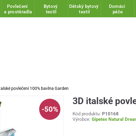
Povlečení
Bytový
Dětský bytový
Domácí
a prostěradla
textil
textil
péče
talské povlečení 100% bavlna Garden
3D italské pov
-50%
Kód produktu:
P10168
Výrobce:
Gipetex Natural Dre