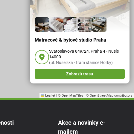
Matracové & bytové studio Praha
Svatoslavova 849/24, Praha 4 - Nusle
14000
(ul. Nuselská - tram stanice Horky)
Zobrazit trasu
Leaflet
|
© OpenMapTiles
© OpenStreetMap contributors
nosti
Akce a novinky e-
mailem