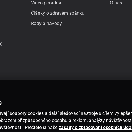
Video poradna
O nás
Články o zdravém spánku
Rady a návody
jů
s
vají soubory cookies a další sledovací nástroje s cílem vylepšen
 zobrazení přizpůsobeného obsahu a reklam, analýzy návštěvnos
návštěvnosti. Přečtěte si naše
zásady o zpracování osobních úda