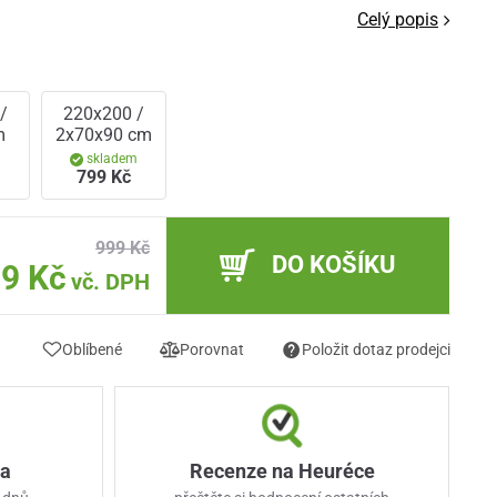
Celý popis
/
220x200 /
m
2x70x90 cm
m
skladem
799 Kč
999 Kč
DO KOŠÍKU
9 Kč
vč. DPH
Oblíbené
Porovnat
Položit dotaz prodejci
ka
Recenze na Heuréce