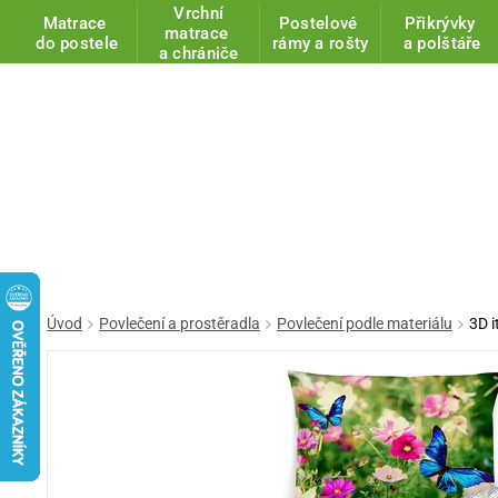
Vrchní
Matrace
Postelové
Přikrývky
matrace
do postele
rámy a rošty
a polštáře
a chrániče
Úvod
Povlečení a prostěradla
Povlečení podle materiálu
3D i