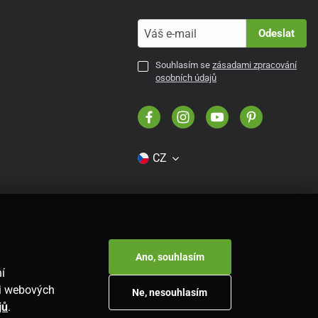
Odeslat
Souhlasím se
zásadami zpracování
osobních údajů
CZ
Ano, souhlasím
í
ti webových
Ne, nesouhlasím
jů
.