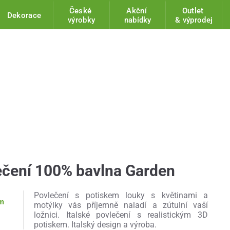
České
Akční
Outlet
Dekorace
výrobky
nabídky
& výprodej
lečení 100% bavlna Garden
Povlečení s potiskem louky s květinami a
am
motýlky vás příjemně naladí a zútulní vaší
ložnici. Italské povlečení s realistickým 3D
potiskem. Italský design a výroba.