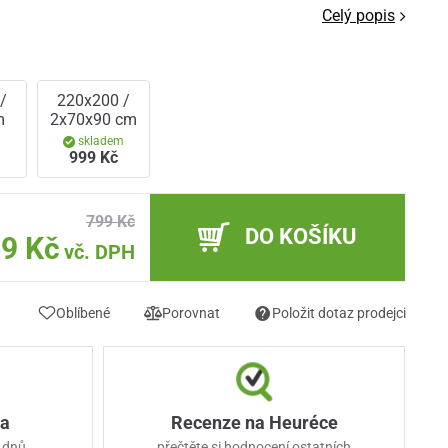
Celý popis
/
220x200 /
m
2x70x90 cm
m
skladem
999 Kč
799 Kč
DO KOŠÍKU
9 Kč
vč. DPH
Oblíbené
Porovnat
Položit dotaz prodejci
ka
Recenze na Heuréce
 dnů
přečtěte si hodnocení ostatních