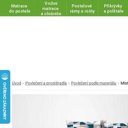
Vrchní
Matrace
Postelové
Přikrývky
matrace
do postele
rámy a rošty
a polštáře
a chrániče
Úvod
Povlečení a prostěradla
Povlečení podle materiálu
Mis