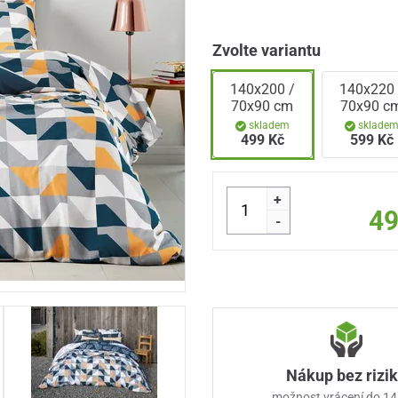
Zvolte variantu
140x200 /
140x220 
70x90 cm
70x90 c
skladem
sklade
499 Kč
599 Kč
+
49
-
Nákup bez rizi
možnost vrácení do 14