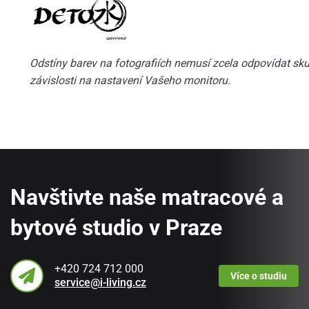
Odstíny barev na fotografiích nemusí zcela odpovídat skut
závislosti na nastavení Vašeho monitoru.
Navštivte naše matracové a
bytové studio v Praze
+420 724 712 000
Více
o studiu
service@i-living.cz