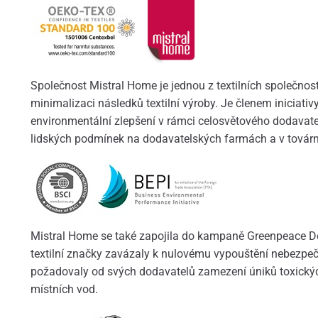
Společnost Mistral Home je jednou z textilních společností
minimalizaci následků textilní výroby. Je členem iniciativ
environmentální zlepšení v rámci celosvětového dodavate
lidských podmínek na dodavatelských farmách a v továr
Mistral Home se také zapojila do kampaně Greenpeace Det
textilní značky zavázaly k nulovému vypouštění nebezpe
požadovaly od svých dodavatelů zamezení úniků toxických
místních vod.