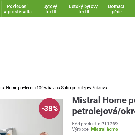
Povlečení
Bytový
Dětský bytový
Domácí
a prostěradla
textil
textil
péče
tral Home povlečení 100% bavlna Soho petrolejová/okrová
Mistral Home p
-38%
petrolejová/ok
Kód produktu:
P11769
Výrobce:
Mistral home