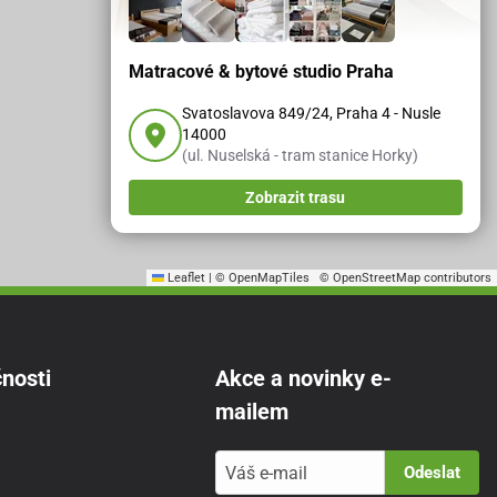
Matracové & bytové studio Praha
Svatoslavova 849/24, Praha 4 - Nusle
14000
(ul. Nuselská - tram stanice Horky)
Zobrazit trasu
Leaflet
|
© OpenMapTiles
© OpenStreetMap contributors
nosti
Akce a novinky e-
mailem
Odeslat