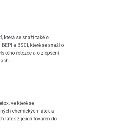
, která se snaží také o
y BEPI a BSCI, které se snaží o
lského řetězce a o zlepšení
nách.
ox, ve které se
čných chemických látek a
 látek z jejich továren do