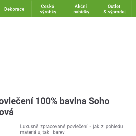
České
Akční
Outlet
Dekorace
výrobky
nabídky
& výprodej
ovlečení 100% bavlna Soho
rová
Luxusně zpracované povlečení - jak z pohledu
materiálu, tak i barev.