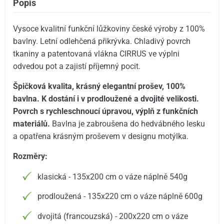
Popis
Vysoce kvalitní funkční lůžkoviny české výroby z 100%
bavlny. Letní odlehčená přikrývka. Chladivý povrch
tkaniny a patentovaná vlákna CIRRUS ve výplni
odvedou pot a zajistí příjemný pocit.
Špičková kvalita, krásný elegantní prošev, 100%
bavlna. K dostání i v prodloužené a dvojité velikosti.
Povrch s rychleschnoucí úpravou, výplň z funkčních
materiálů.
Bavlna je zabroušena do hedvábného lesku
a opatřena krásným proševem v designu motýlka.
Rozměry:
klasická - 135x200 cm o váze náplně 540g
prodloužená - 135x220 cm o váze náplně 600g
dvojitá (francouzská) - 200x220 cm o váze