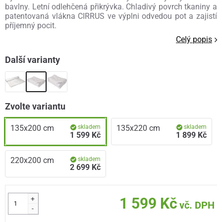
bavlny. Letní odlehčená přikrývka. Chladivý povrch tkaniny a
patentovaná vlákna CIRRUS ve výplni odvedou pot a zajistí
příjemný pocit.
Celý popis
Další varianty
Zvolte variantu
135x200 cm
skladem
135x220 cm
skladem
1 599 Kč
1 899 Kč
220x200 cm
skladem
2 699 Kč
+
1 599 Kč
vč. DPH
-