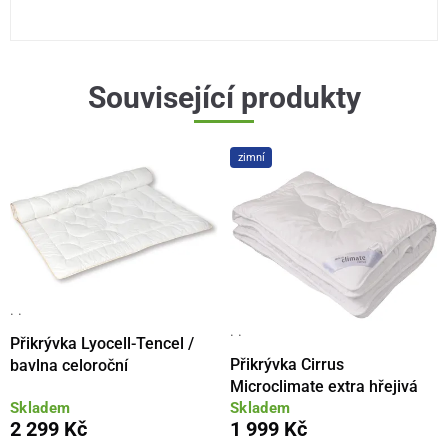
Související produkty
zimní
· ·
· ·
Přikrývka Lyocell-Tencel /
Přikrývka Cirrus
bavlna celoroční
Microclimate extra hřejivá
Skladem
Skladem
2 299 Kč
1 999 Kč