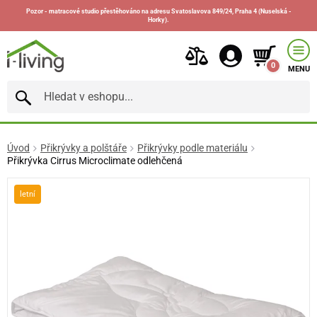
Pozor - matracové studio přestěhováno na adresu Svatoslavova 849/24, Praha 4 (Nuselská -
Horky).
0
MENU
Úvod
Přikrývky a polštáře
Přikrývky podle materiálu
Přikrývka Cirrus Microclimate odlehčená
letní