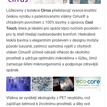
Lůžkoviny z kolekce
Cirrus
představují vysoce kvalitní
českou výrobu s patentovanými vlákny Cirrus® a
chladivým povrchem z 100% bavlny s úpravou
Cool
Touch
, která je ideální pro spáče trpící nočním pocením i
pro ty, kteří hledají nadstandardní komfort. Hedvábně
lesklá bavlna s elegantním proševem v designu motýla
působí luxusně, zatímco samotná výplň z chytrých
vláken Cirrus® účinně odvádí vlhkost do okolního
prostředí a udržuje optimální mikroklima v lůžku, čímž
zamezuje šíření mikroorganismů a podporuje zdravější
spánek.
Vlákna se vyrábějí ekologicky z PET recyklátu, což
zajišťuje šetrnost k životnímu prostředí, a díky své