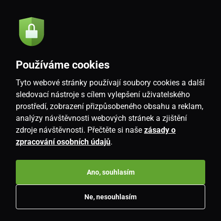
Odeslat
Souhlasím se
zásadami zpracování osobních údajů
Používáme cookies
Tyto webové stránky používají soubory cookies a další
CZ
sledovací nástroje s cílem vylepšení uživatelského
prostředí, zobrazení přizpůsobeného obsahu a reklam,
analýzy návštěvnosti webových stránek a zjištění
zdroje návštěvnosti. Přečtěte si naše
zásady o
zpracování osobních údajů
.
Ano, souhlasím
Copyright © 2026
www.i-living.cz
. Všechna práva vyhrazena.
Ne, nesouhlasím
E-shop vytvořila
SIMPLIA.cz