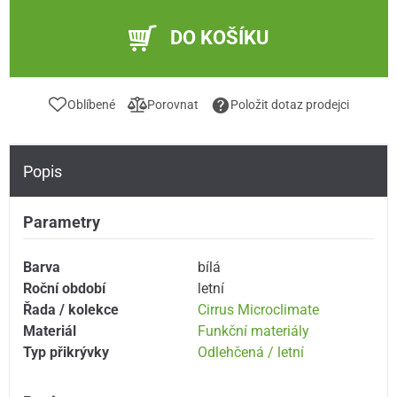
DO KOŠÍKU
Oblíbené
Porovnat
Položit dotaz prodejci
Popis
Parametry
Barva
bílá
Roční období
letní
Řada / kolekce
Cirrus Microclimate
Materiál
Funkční materiály
Typ přikrývky
Odlehčená / letní