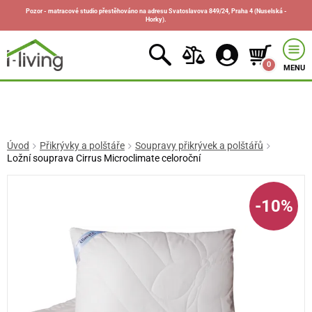
Pozor - matracové studio přestěhováno na adresu Svatoslavova 849/24, Praha 4 (Nuselská -
Horky).
0
MENU
Úvod
Přikrývky a polštáře
Soupravy přikrývek a polštářů
Ložní souprava Cirrus Microclimate celoroční
-10%