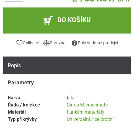
DO KOŠÍKU
Oblíbené
Porovnat
Položit dotaz prodejci
Popis
Parametry
Barva
bílá
Řada / kolekce
Cirrus Microclimate
Materiál
Funkční materiály
Typ přikrývky
Univerzální / celoroční