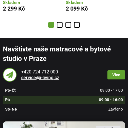
Skladem
Skladem
2 299 Kč
2 099 Kč
Navštivte naše matracové a bytové
studio v Praze
+420 724 712 000
Více
service@i-living.cz
Po-Čt
09:00 - 17:00
Pá
09:00 - 16:00
So-Ne
Zavřeno