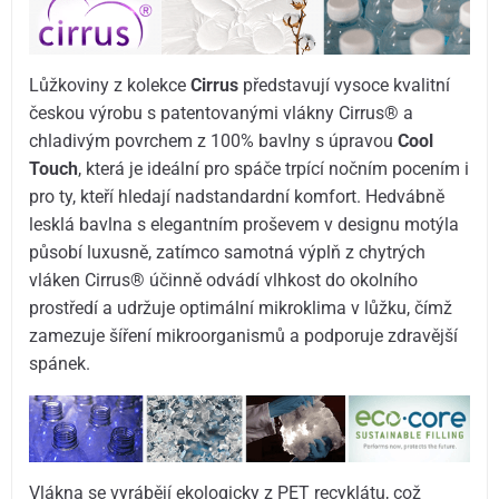
Lůžkoviny z kolekce
Cirrus
představují vysoce kvalitní
českou výrobu s patentovanými vlákny Cirrus® a
chladivým povrchem z 100% bavlny s úpravou
Cool
Touch
, která je ideální pro spáče trpící nočním pocením i
pro ty, kteří hledají nadstandardní komfort. Hedvábně
lesklá bavlna s elegantním proševem v designu motýla
působí luxusně, zatímco samotná výplň z chytrých
vláken Cirrus® účinně odvádí vlhkost do okolního
prostředí a udržuje optimální mikroklima v lůžku, čímž
zamezuje šíření mikroorganismů a podporuje zdravější
spánek.
Vlákna se vyrábějí ekologicky z PET recyklátu, což