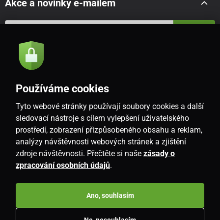
Akce a novinky e-mailem
Odeslat
Souhlasím se
zásadami zpracování osobních údajů
Používáme cookies
Tyto webové stránky používají soubory cookies a další
CZ
sledovací nástroje s cílem vylepšení uživatelského
prostředí, zobrazení přizpůsobeného obsahu a reklam,
analýzy návštěvnosti webových stránek a zjištění
zdroje návštěvnosti. Přečtěte si naše
zásady o
zpracování osobních údajů
.
Ano, souhlasím
Copyright © 2026
www.i-living.cz
. Všechna práva vyhrazena.