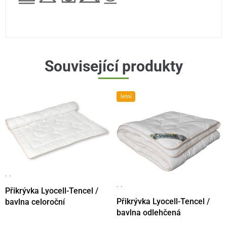
Související produkty
letní
· ·
· ·
Přikrývka Lyocell-Tencel /
Přikrývka Lyocell-Tencel /
bavlna celoroční
bavlna odlehčená