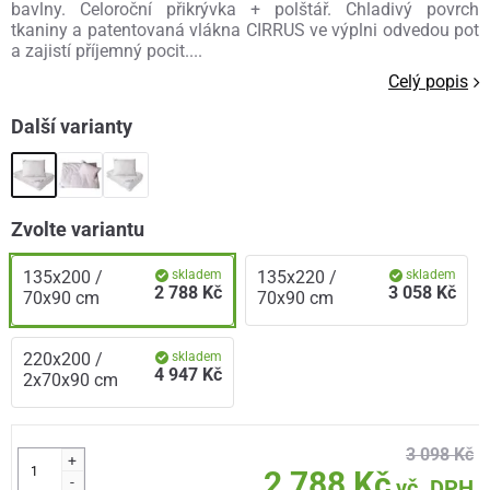
bavlny. Celoroční přikrývka + polštář. Chladivý povrch
tkaniny a patentovaná vlákna CIRRUS ve výplni odvedou pot
a zajistí příjemný pocit....
Celý popis
Další varianty
Zvolte variantu
135x200 /
skladem
135x220 /
skladem
2 788 Kč
3 058 Kč
70x90 cm
70x90 cm
220x200 /
skladem
4 947 Kč
2x70x90 cm
3 098 Kč
+
2 788 Kč
-
vč. DPH