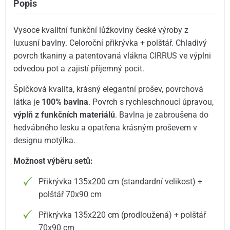
Popis
Vysoce kvalitní funkční lůžkoviny české výroby z
luxusní bavlny. Celoroční přikrývka + polštář. Chladivý
povrch tkaniny a patentovaná vlákna CIRRUS ve výplni
odvedou pot a zajistí příjemný pocit.
Špičková kvalita, krásný elegantní prošev, povrchová
látka je
100% bavlna
. Povrch s rychleschnoucí úpravou,
výplň z funkčních materiálů
. Bavlna je zabroušena do
hedvábného lesku a opatřena krásným proševem v
designu motýlka.
Možnost výběru setů:
Přikrývka 135x200 cm (standardní velikost) +
polštář 70x90 cm
Přikrývka 135x220 cm (prodloužená) + polštář
70x90 cm