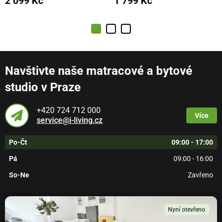
2 099 Kč
1 799 Kč
Navštivte naše matracové a bytové
studio v Praze
+420 724 712 000
Více
service@i-living.cz
Po-Čt
09:00 - 17:00
Pá
09:00 - 16:00
So-Ne
Zavřeno
Nyní otevřeno