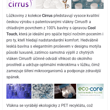
Lůžkoviny z kolekce
Cirrus
představují vysoce kvalitní
českou výrobu s patentovanými vlákny Cirrus® a
chladivým povrchem z 100% bavlny s úpravou
Cool
Touch
, která je ideální pro spáče trpící nočním pocením i
pro ty, kteří hledají nadstandardní komfort. Hedvábně
lesklá bavlna s elegantním proševem v designu motýla
působí luxusně, zatímco samotná výplň z chytrých
vláken Cirrus® účinně odvádí vlhkost do okolního
prostředí a udržuje optimální mikroklima v lůžku, čímž
zamezuje šíření mikroorganismů a podporuje zdravější
spánek.
Vlákna se vyrábějí ekologicky z PET recyklátu, což