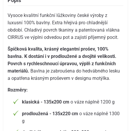
Popis
Vysoce kvalitní funkční lůžkoviny české výroby z
luxusní 100% bavlny. Extra hřejivá pro chladnější
období. Chladivý povrch tkaniny a patentovaná vlákna
CIRRUS ve výplni odvedou pot a zajistí příjemný pocit.
Špičková kvalita, krásný elegantní prošev, 100%
bavlna. K dostání i v prodloužené a dvojité velikosti.
Povrch s rychleschnoucí úpravou, výplň z funkčních
materiálů.
Bavlna je zabroušena do hedvábného lesku
a opatřena krásným proševem v designu motýlka.
Rozměry:
klasická - 135x200 cm
o váze náplně 1200 g
prodloužená - 135x220 cm
o váze náplně 1300
g