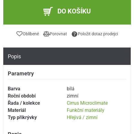
DO KOŠÍKU
Oblíbené
Porovnat
Položit dotaz prodejci
Popis
Parametry
Barva
bílá
Roční období
zimní
Řada / kolekce
Cirrus Microclimate
Materiál
Funkční materiály
Typ přikrývky
Hřejivá / zimní