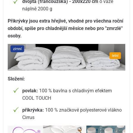
dvojitá (francouzská) - 200x220 cm
o váze
náplně 2000 g
Přikrývky jsou extra hřejivé, vhodné pro všechna roční
období, spíše pro chladnější měsíce nebo pro "zmrzlé"
osoby.
Složení:
povlak:
100 % bavlna s chladivým efektem
COOL TOUCH
přikrývka:
100 % značkové polyesterové vlákno
Cirrus