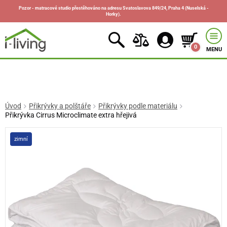
Pozor - matracové studio přestěhováno na adresu Svatoslavova 849/24, Praha 4 (Nuselská -
Horky).
0
MENU
Úvod
Přikrývky a polštáře
Přikrývky podle materiálu
Přikrývka Cirrus Microclimate extra hřejivá
zimní