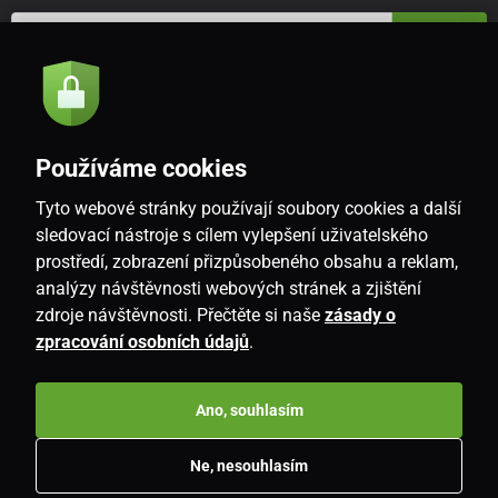
Odeslat
Souhlasím se
zásadami zpracování osobních údajů
Používáme cookies
Tyto webové stránky používají soubory cookies a další
CZ
sledovací nástroje s cílem vylepšení uživatelského
prostředí, zobrazení přizpůsobeného obsahu a reklam,
analýzy návštěvnosti webových stránek a zjištění
zdroje návštěvnosti. Přečtěte si naše
zásady o
zpracování osobních údajů
.
Ano, souhlasím
Copyright © 2026
www.i-living.cz
. Všechna práva vyhrazena.
Ne, nesouhlasím