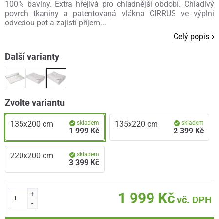
100% bavlny. Extra hřejivá pro chladnější období. Chladivý
povrch tkaniny a patentovaná vlákna CIRRUS ve výplni
odvedou pot a zajistí příjem...
Celý popis
Další varianty
Zvolte variantu
135x200 cm
skladem
135x220 cm
skladem
1 999 Kč
2 399 Kč
220x200 cm
skladem
3 399 Kč
+
1 999 Kč
vč. DPH
-