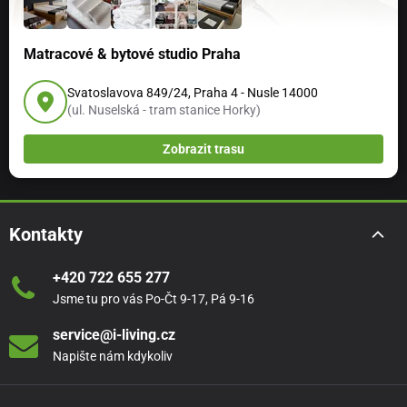
povlečení případně reklamovat.
Matracové & bytové studio Praha
Praní na 40°C. Sušení v sušiče a žehlení není
doporučeno. Povlečení nemá nežehlivou úpravu, ale při
Svatoslavova 849/24, Praha 4 - Nusle 14000
vhodném nastavení ždímání a vhodném sušení se žehlit
(ul. Nuselská - tram stanice Horky)
nemusí.
Zobrazit trasu
Kontakty
Odstíny barev na fotografiích nemusí zcela odpovídat
skutečnosti. Mohou se lišit v závislosti na nastavení
+420 722 655 277
Vašeho monitoru.
Jsme tu pro vás Po-Čt 9-17, Pá 9-16
service@i-living.cz
Napište nám kdykoliv