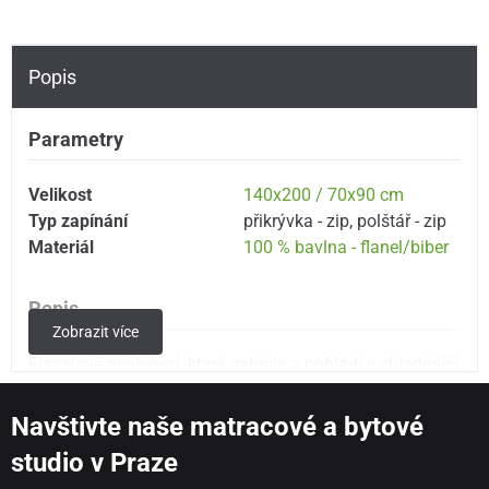
Popis
Parametry
Velikost
140x200 / 70x90 cm
Typ zapínání
přikrývka - zip
,
polštář - zip
Materiál
100 % bavlna - flanel/biber
Popis
Zobrazit více
Flanelové povlečení, která zahřeje a pohladí v chladnější
části roku. Originální designy z Holandska, český
rozměr.
Navštivte naše matracové a bytové
Kolekce GOOD MORNING z dílny holandských
studio v Praze
návrhářů firmy Müller Textile
potěší vyznavače