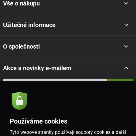
Vše o nákupu
Užitečné informace
O společnosti
Akce a novinky e-mailem
Odeslat
Souhlasím se
zásadami zpracování osobních údajů
Používáme cookies
Tyto webové stránky používají soubory cookies a další
CZ