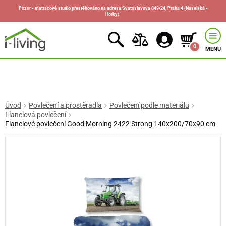
Pozor - matracové studio přestěhováno na adresu Svatoslavova 849/24, Praha 4 (Nuselská -
Horky).
0
MENU
Úvod
Povlečení a prostěradla
Povlečení podle materiálu
Flanelová povlečení
Flanelové povlečení Good Morning 2422 Strong 140x200/70x90 cm