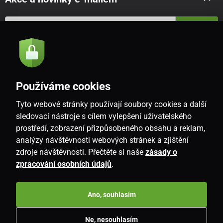
Odeslat
Souhlasím se
zásadami zpracování osobních údajů
Používáme cookies
Tyto webové stránky používají soubory cookies a další
CZ
sledovací nástroje s cílem vylepšení uživatelského
prostředí, zobrazení přizpůsobeného obsahu a reklam,
analýzy návštěvnosti webových stránek a zjištění
zdroje návštěvnosti. Přečtěte si naše
zásady o
zpracování osobních údajů
.
Ano, souhlasím
Copyright © 2026
www.i-living.cz
. Všechna práva vyhrazena.
Ne, nesouhlasím