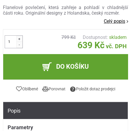
Flanelové povlečení, která zahřeje a pohladí v chladnější
části roku. Originální designy z Holandska, český rozměr.
Celý popis
799 Kč
Dostupnost:
skladem
+
639 Kč
-
vč. DPH
DO KOŠÍKU
Oblíbené
Porovnat
Položit dotaz prodejci
Popis
Parametry