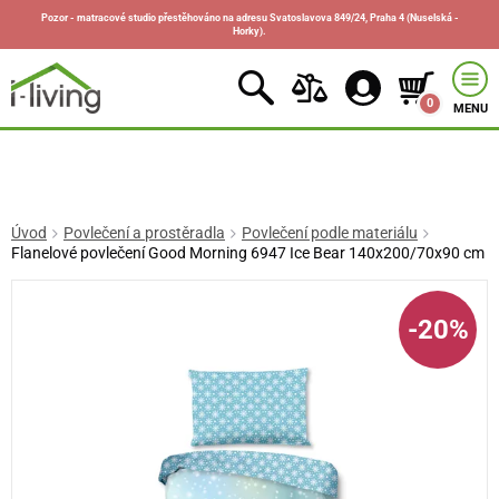
Pozor - matracové studio přestěhováno na adresu Svatoslavova 849/24, Praha 4 (Nuselská -
Horky).
0
MENU
Úvod
Povlečení a prostěradla
Povlečení podle materiálu
Flanelové povlečení Good Morning 6947 Ice Bear 140x200/70x90 cm
-20%