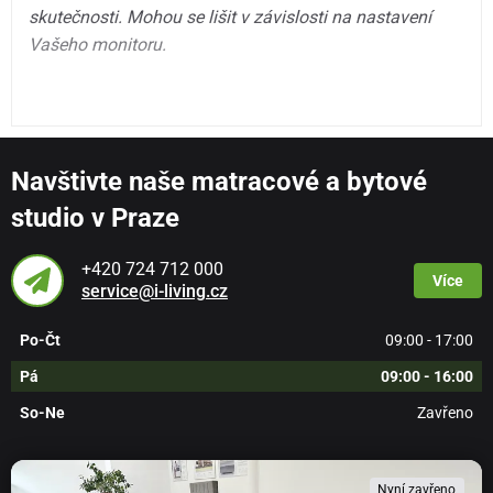
skutečnosti. Mohou se lišit v závislosti na nastavení
Vašeho monitoru.
Navštivte naše matracové a bytové
studio v Praze
+420 724 712 000
Více
service@i-living.cz
Po-Čt
09:00 - 17:00
Pá
09:00 - 16:00
So-Ne
Zavřeno
Nyní zavřeno