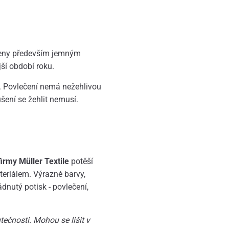
ořeny především jemným
jší období roku.
o. Povlečení nemá nežehlivou
šení se žehlit nemusí.
rmy Müller Textile
potěší
eriálem. Výrazné barvy,
ádnutý potisk - povlečení,
ečnosti. Mohou se lišit v