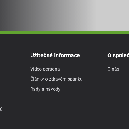
Užitečné informace
O společ
Video poradna
O nás
Články o zdravém spánku
Rady a návody
jů