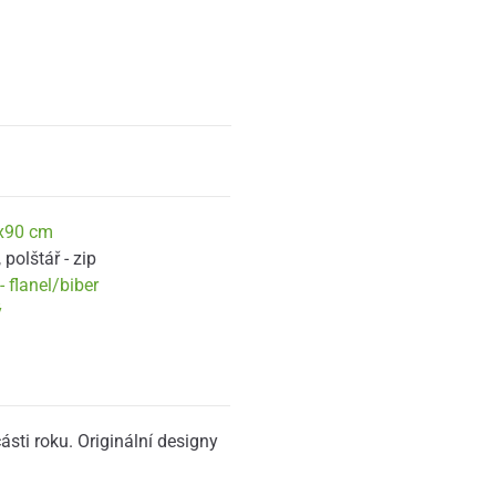
x90 cm
,
polštář - zip
 flanel/biber
ý
ásti roku. Originální designy