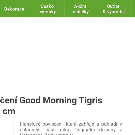
České
Akční
Outlet
Dekorace
výrobky
nabídky
& výprodej
ečení Good Morning Tigris
0 cm
Flanelové povlečení, která zahřeje a pohladí v
chladnější části roku. Originální designy z