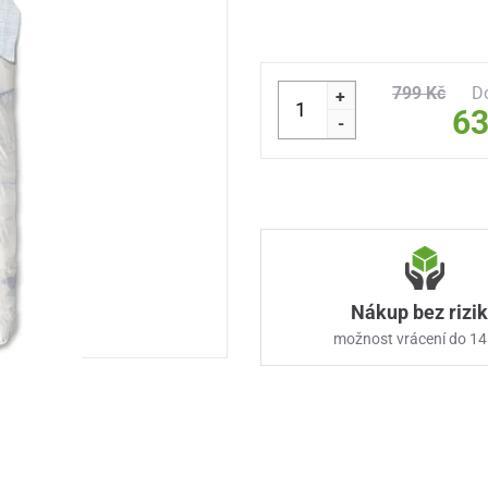
799 Kč
D
+
63
-
Nákup bez rizi
možnost vrácení do 14