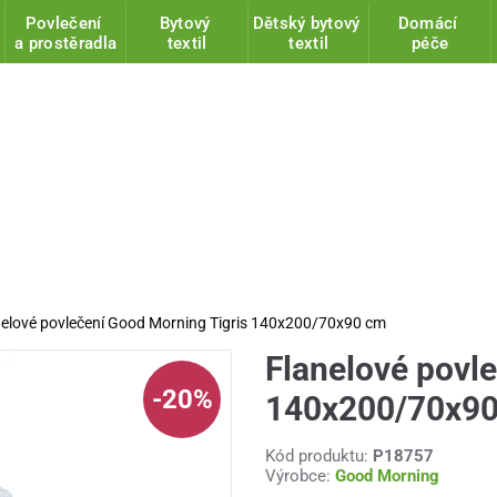
Povlečení
Bytový
Dětský bytový
Domácí
a prostěradla
textil
textil
péče
nelové povlečení Good Morning Tigris 140x200/70x90 cm
Flanelové povl
-20%
140x200/70x9
Kód produktu:
P18757
Výrobce:
Good Morning