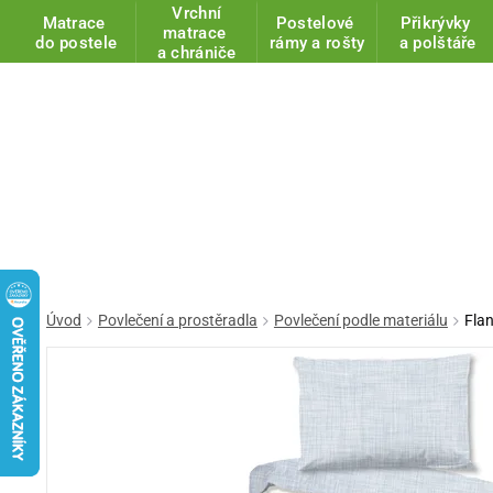
Vrchní
Matrace
Postelové
Přikrývky
matrace
do postele
rámy a rošty
a polštáře
a chrániče
Úvod
Povlečení a prostěradla
Povlečení podle materiálu
Fla