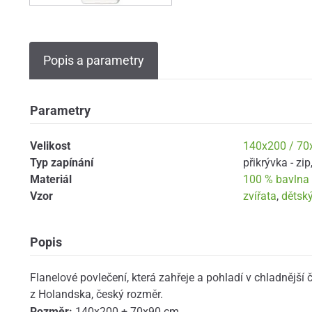
Popis a parametry
Parametry
Velikost
140x200 / 70
Typ zapínání
přikrývka - zip
Materiál
100 % bavlna -
Vzor
zvířata
,
dětsk
Popis
Flanelové povlečení, která zahřeje a pohladí v chladnější č
z Holandska, český rozměr.
Rozměr:
140x200 + 70x90 cm