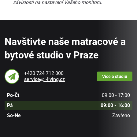
závislosti na nastavení Vašeho monitoru.
Navštivte naše matracové a
bytové studio v Praze
+420 724 712 000
Více
o studiu
service@i-living.cz
Po-Čt
09:00 - 17:00
Pá
09:00 - 16:00
So-Ne
Zavřeno