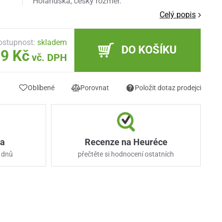
Holandska, český rozměr.
Celý popis
ostupnost:
skladem
DO KOŠÍKU
9 Kč
vč. DPH
Oblíbené
Porovnat
Položit dotaz prodejci
ka
Recenze na Heuréce
 dnů
přečtěte si hodnocení ostatních