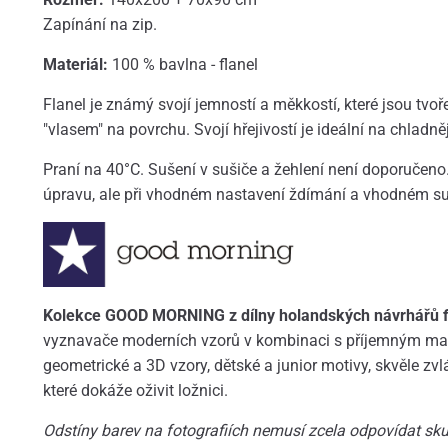
Zapínání na zip.
Materiál:
100 % bavlna - flanel
Flanel je známý svojí jemností a měkkostí, které jsou tv
"vlasem" na povrchu. Svojí hřejivostí je ideální na chladně
Praní na 40°C. Sušení v sušiče a žehlení není doporučen
úpravu, ale při vhodném nastavení ždímání a vhodném su
Kolekce GOOD MORNING z dílny holandských návrhářů fi
vyznavače moderních vzorů v kombinaci s příjemným mat
geometrické a 3D vzory, dětské a junior motivy, skvěle zvl
které dokáže oživit ložnici.
Odstíny barev na fotografiích nemusí zcela odpovídat skut