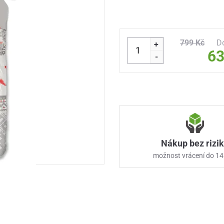
799 Kč
D
+
63
-
Nákup bez rizi
možnost vrácení do 14