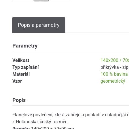
Popis a parametry
Parametry
Velikost
140x200 / 70
Typ zapínání
přikrývka - zip
Materiál
100 % bavlna -
Vzor
geometrický
Popis
Flanelové povlečení, která zahřeje a pohladí v chladnější č
z Holandska, český rozměr.
Rozměr:
140x200 + 70x90 cm