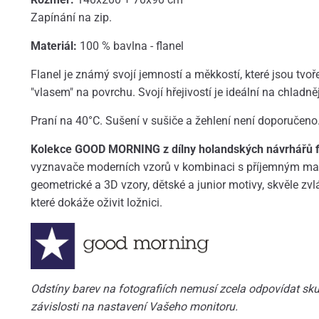
Zapínání na zip.
Materiál:
100 % bavlna - flanel
Flanel je známý svojí jemností a měkkostí, které jsou tv
"vlasem" na povrchu. Svojí hřejivostí je ideální na chladně
Praní na 40°C. Sušení v sušiče a žehlení není doporučeno
Kolekce GOOD MORNING z dílny holandských návrhářů fi
vyznavače moderních vzorů v kombinaci s příjemným mat
geometrické a 3D vzory, dětské a junior motivy, skvěle zvl
které dokáže oživit ložnici.
Odstíny barev na fotografiích nemusí zcela odpovídat skut
závislosti na nastavení Vašeho monitoru.