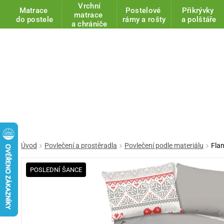
Vrchní
Matrace
Postelové
Přikrývky
matrace
do postele
rámy a rošty
a polštáře
a chrániče
Úvod
Povlečení a prostěradla
Povlečení podle materiálu
Fla
POSLEDNÍ ŠANCE