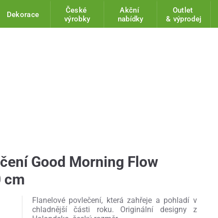
České
Akční
Outlet
Dekorace
výrobky
nabídky
& výprodej
ečení Good Morning Flow
0 cm
Flanelové povlečení, která zahřeje a pohladí v
chladnější části roku. Originální designy z