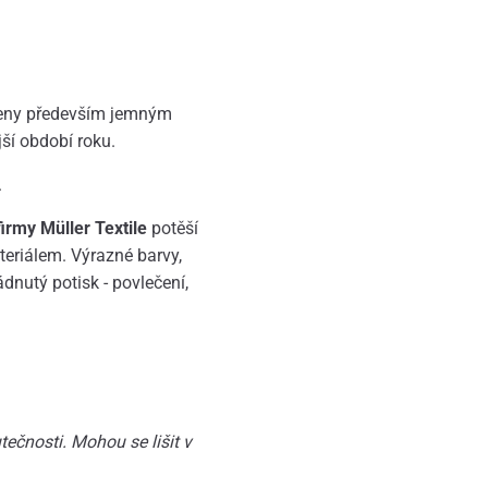
ořeny především jemným
jší období roku.
.
rmy Müller Textile
potěší
eriálem. Výrazné barvy,
ádnutý potisk - povlečení,
ečnosti. Mohou se lišit v