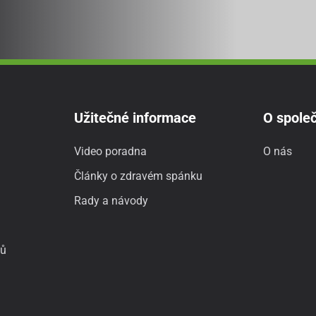
Užitečné informace
O společ
Video poradna
O nás
Články o zdravém spánku
Rady a návody
jů