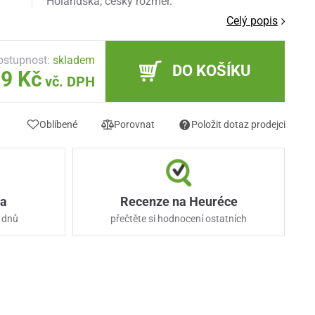
Holandska, český rozměr.
Celý popis
ostupnost:
skladem
DO KOŠÍKU
9 Kč
vč. DPH
Oblíbené
Porovnat
Položit dotaz prodejci
ka
Recenze na Heuréce
 dnů
přečtěte si hodnocení ostatních