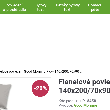
Povlečení
Bytový
Dětský bytový
Domácí
a prostěradla
textil
textil
péče
nelové povlečení Good Morning Flow 140x200/70x90 cm
Flanelové povl
-20%
140x200/70x9
Kód produktu:
P18458
Výrobce:
Good Morning