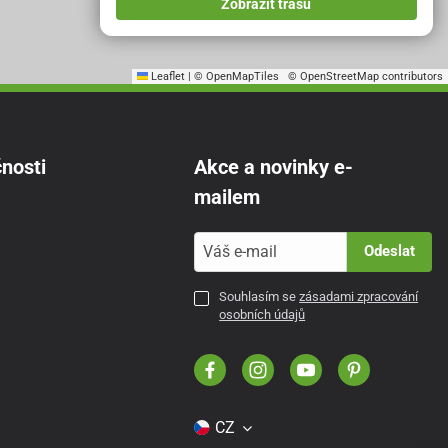
Zobrazit trasu
Leaflet
|
© OpenMapTiles
© OpenStreetMap contributors
nosti
Akce a novinky e-
mailem
Odeslat
Souhlasím se
zásadami zpracování
osobních údajů
CZ