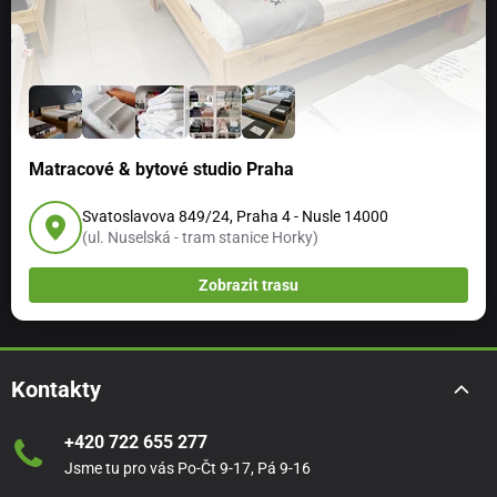
Matracové & bytové studio Praha
Svatoslavova 849/24, Praha 4 - Nusle 14000
(ul. Nuselská - tram stanice Horky)
Zobrazit trasu
Kontakty
+420 722 655 277
Jsme tu pro vás Po-Čt 9-17, Pá 9-16