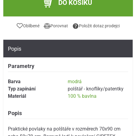
DO KOŠÍKU
Oblíbené
Porovnat
Položit dotaz prodejci
Popis
Parametry
Barva
modrá
Typ zapínání
polštář - knoflíky/patentky
Materiál
100 % bavlna
Popis
Praktické povlaky na polštáře v rozměrech 70x90 cm