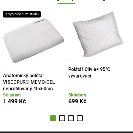
K vyzkoušení ve studiu
· ·
· ·
Polštář Clivie+ 95°C
Anatomický polštář
vyvařovací
VISCOPUR® MEMO-GEL
neprofilovaný 40x60cm
Skladem
Skladem
1 499 Kč
699 Kč