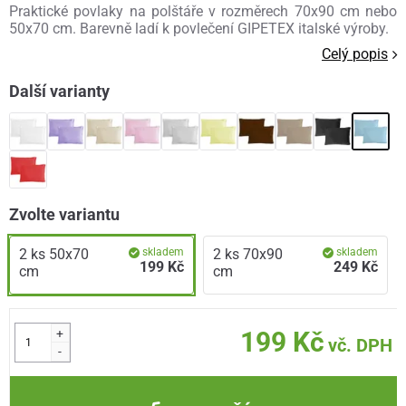
Praktické povlaky na polštáře v rozměrech 70x90 cm nebo
50x70 cm. Barevně ladí k povlečení GIPETEX italské výroby.
Celý popis
Další varianty
Zvolte variantu
2 ks 50x70
skladem
2 ks 70x90
skladem
199 Kč
249 Kč
cm
cm
+
199 Kč
vč. DPH
-