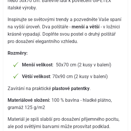
nebo 50x70 cm. Barevně ladí k povlečení GIPETEX
italské výroby.
Inspirujte se světovými trendy a pozvedněte Vaše spaní
na vyšší úroveň. Dva polštáře -
menší a větší
- v ložnici
krásně vypadají. Doplňte svou postel o druhý polštář
pro dosažení elegantního vzhledu.
Rozměry:
Menší velikost
: 50x70 cm (2 kusy v balení)
Větší velikost
: 70x90 cm (2 kusy v balení)
Zavírání na praktické
plastové patentky
.
Materiálové složení:
100 % bavlna - hladké plátno,
gramáž 125 g/m2
Materiál je spíš slabší pro dosažení příjemného pocitu,
ale pod světlými barvami může prosvítat podklad.