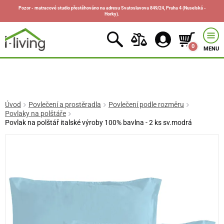
Pozor - matracové studio přestěhováno na adresu Svatoslavova 849/24, Praha 4 (Nuselská -
Horky).
0
MENU
Úvod
Povlečení a prostěradla
Povlečení podle rozměru
Povlaky na polštáře
Povlak na polštář italské výroby 100% bavlna - 2 ks sv.modrá