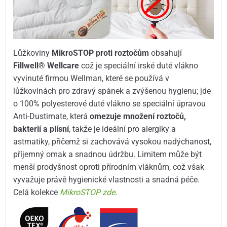
Lůžkoviny
MikroSTOP proti roztočům
obsahují
Fillwell® Wellcare
což je speciální irské duté vlákno
vyvinuté firmou Wellman, které se používá v
lůžkovinách pro zdravý spánek a zvýšenou hygienu; jde
o 100% polyesterové duté vlákno se speciální úpravou
Anti-Dustimate, která
omezuje množení roztočů,
bakterií a plísní
, takže je ideální pro alergiky a
astmatiky, přičemž si zachovává vysokou nadýchanost,
příjemný omak a snadnou údržbu. Limitem může být
menší prodyšnost oproti přírodním vláknům, což však
vyvažuje právě hygienické vlastnosti a snadná péče.
Celá kolekce
MikroSTOP zde
.