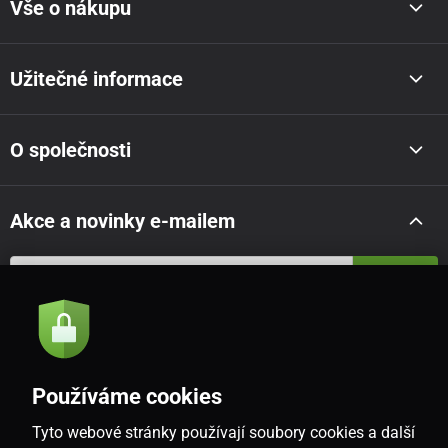
Vše o nákupu
Užitečné informace
O společnosti
Akce a novinky e-mailem
Odeslat
Souhlasím se
zásadami zpracování osobních údajů
Používáme cookies
Tyto webové stránky používají soubory cookies a další
CZ