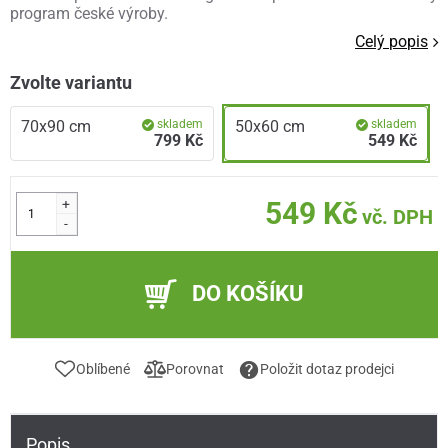
program české výroby.
Celý popis
Zvolte variantu
70x90 cm
skladem
50x60 cm
skladem
799 Kč
549 Kč
+
549 Kč
vč. DPH
-
DO KOŠÍKU
Oblíbené
Porovnat
Položit dotaz prodejci
Popis