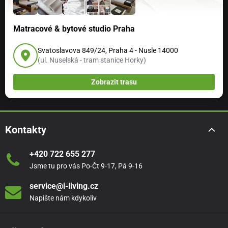
Matracové & bytové studio Praha
Svatoslavova 849/24, Praha 4 - Nusle 14000
(ul. Nuselská - tram stanice Horky)
Zobrazit trasu
Kontakty
+420 722 655 277
Jsme tu pro vás Po-Čt 9-17, Pá 9-16
service@i-living.cz
Napište nám kdykoliv