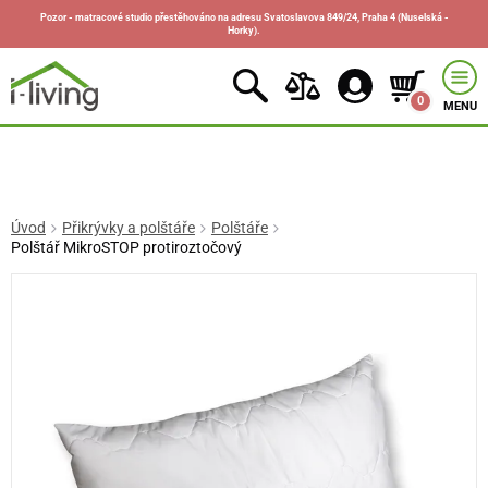
Pozor - matracové studio přestěhováno na adresu Svatoslavova 849/24, Praha 4 (Nuselská -
Horky).
0
MENU
Úvod
Přikrývky a polštáře
Polštáře
Polštář MikroSTOP protiroztočový