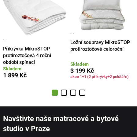
· ·
· ·
Ložní soupravy MikroSTOP
Přikrývka MikroSTOP
protiroztočové celoroční
protiroztočová 4 roční
období spínací
Skladem
Skladem
3 199 Kč
1 899 Kč
akce 1+1 (2 přikrývky+2 polštáře)
Navštivte naše matracové a bytové
studio v Praze