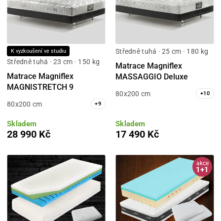
Středně tuhá · 25 cm · 180 kg
K vyzkoušení ve studiu
Středně tuhá · 23 cm · 150 kg
Matrace Magniflex
Matrace Magniflex
MASSAGGIO Deluxe
MAGNISTRETCH 9
80x200 cm
+
10
80x200 cm
+
9
Skladem
Skladem
28 990 Kč
17 490 Kč
akce
1+1