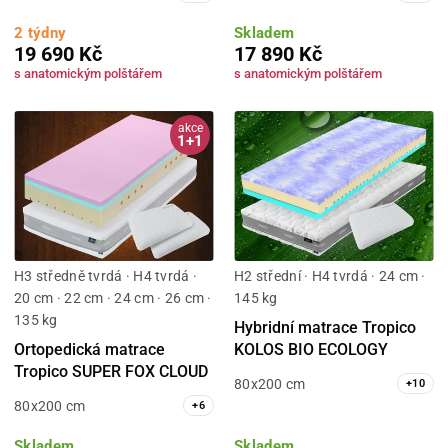
2 týdny
Skladem
19 690 Kč
17 890 Kč
s anatomickým polštářem
s anatomickým polštářem
akce
1+1
H3 středně tvrdá · H4 tvrdá ·
H2 střední · H4 tvrdá · 24 cm ·
20 cm · 22 cm · 24 cm · 26 cm ·
145 kg
135 kg
Hybridní matrace Tropico
Ortopedická matrace
KOLOS BIO ECOLOGY
Tropico SUPER FOX CLOUD
80x200 cm
+
10
80x200 cm
+
6
Skladem
Skladem