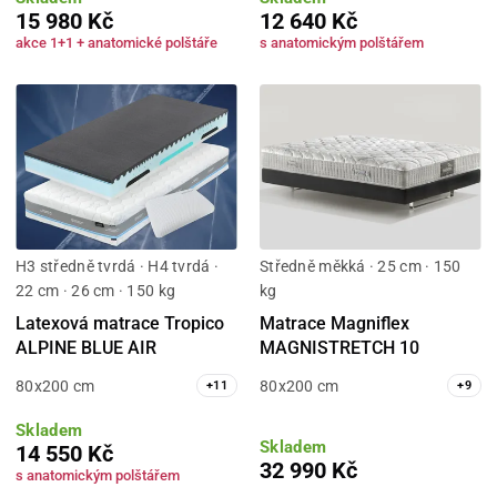
15 980 Kč
12 640 Kč
akce 1+1 + anatomické polštáře
s anatomickým polštářem
H3 středně tvrdá · H4 tvrdá ·
Středně měkká · 25 cm · 150
22 cm · 26 cm · 150 kg
kg
Latexová matrace Tropico
Matrace Magniflex
ALPINE BLUE AIR
MAGNISTRETCH 10
80x200 cm
80x200 cm
+
11
+
9
Skladem
Skladem
14 550 Kč
32 990 Kč
s anatomickým polštářem