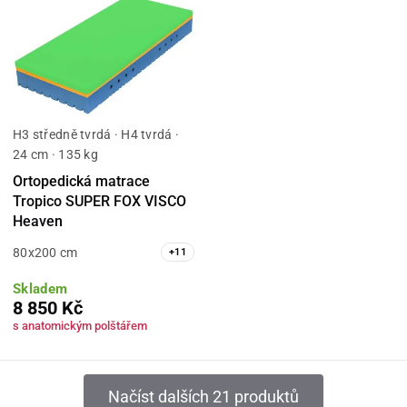
H3 středně tvrdá · H4 tvrdá ·
24 cm · 135 kg
Ortopedická matrace
Tropico SUPER FOX VISCO
Heaven
80x200 cm
+
11
Skladem
8 850 Kč
s anatomickým polštářem
Načíst dalších 21 produktů