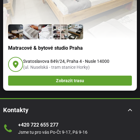
Matracové & bytové studio Praha
Svatoslavova 849/24, Praha 4 - Nusle 14000
(ul. Nuselská - tram stanice Horky)
Zobrazit trasu
Kontakty
+420 722 655 277
Jsme tu pro vás Po-Čt 9-17, Pá 9-16