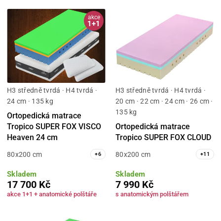
akce
1+1
H3 středně tvrdá · H4 tvrdá ·
H3 středně tvrdá · H4 tvrdá ·
24 cm · 135 kg
20 cm · 22 cm · 24 cm · 26 cm ·
135 kg
Ortopedická matrace
Tropico SUPER FOX VISCO
Ortopedická matrace
Heaven 24 cm
Tropico SUPER FOX CLOUD
80x200 cm
80x200 cm
+
6
+
11
Skladem
Skladem
17 700 Kč
7 990 Kč
akce 1+1 + anatomické polštáře
s anatomickým polštářem