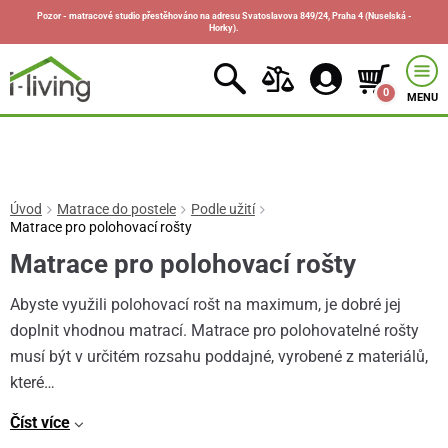
Pozor - matracové studio přestěhováno na adresu Svatoslavova 849/24, Praha 4 (Nuselská -
Horky).
0
MENU
Úvod
Matrace do postele
Podle užití
Matrace pro polohovací rošty
Matrace pro polohovací rošty
Abyste využili polohovací rošt na maximum, je dobré jej
doplnit vhodnou matrací. Matrace pro polohovatelné rošty
musí být v určitém rozsahu poddajné, vyrobené z materiálů,
které…
Číst více