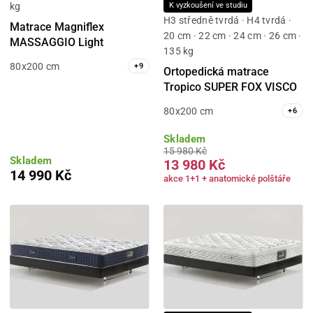
kg
K vyzkoušení ve studiu
H3 středně tvrdá · H4 tvrdá ·
Matrace Magniflex
20 cm · 22 cm · 24 cm · 26 cm ·
MASSAGGIO Light
135 kg
80x200 cm
+
9
Ortopedická matrace
Tropico SUPER FOX VISCO
80x200 cm
+
6
Skladem
15 980 Kč
Skladem
13 980 Kč
14 990 Kč
akce 1+1 + anatomické polštáře