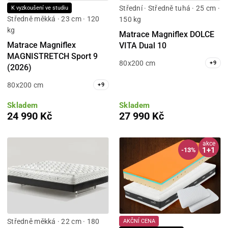
Střední · Středně tuhá · 25 cm ·
K vyzkoušení ve studiu
Středně měkká · 23 cm · 120
150 kg
kg
Matrace Magniflex DOLCE
Matrace Magniflex
VITA Dual 10
MAGNISTRETCH Sport 9
80x200 cm
+
9
(2026)
80x200 cm
+
9
Skladem
Skladem
24 990 Kč
27 990 Kč
akce
1+1
-13%
Středně měkká · 22 cm · 180
AKČNÍ CENA