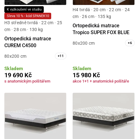
H4 tvrdá · 20 cm · 22 cm · 24
K vyzkoušení ve studiu
cm · 26 cm · 135 kg
Sleva 10 % - kód SPANEK10
H3 středně tvrdá · 22 cm · 25
Ortopedická matrace
cm · 28 cm · 130 kg
Tropico SUPER FOX BLUE
Ortopedická matrace
80x200 cm
+
6
CUREM C4500
80x200 cm
+
11
Skladem
Skladem
19 690 Kč
15 980 Kč
s anatomickým polštářem
akce 1+1 + anatomické polštáře