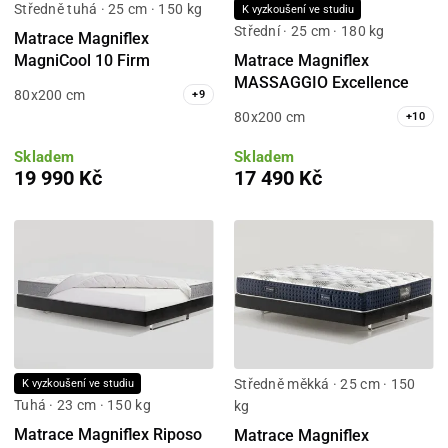
Středně tuhá · 25 cm · 150 kg
K vyzkoušení ve studiu
Střední · 25 cm · 180 kg
Matrace Magniflex
Matrace Magniflex
MagniCool 10 Firm
MASSAGGIO Excellence
80x200 cm
+
9
80x200 cm
+
10
Skladem
Skladem
19 990 Kč
17 490 Kč
Středně měkká · 25 cm · 150
K vyzkoušení ve studiu
Tuhá · 23 cm · 150 kg
kg
Matrace Magniflex Riposo
Matrace Magniflex