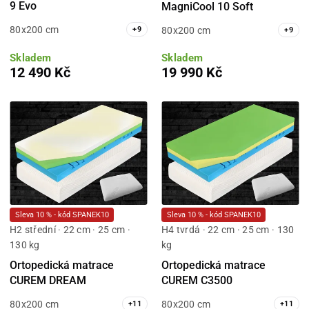
9 Evo
MagniCool 10 Soft
80x200 cm
80x200 cm
+
9
+
9
Skladem
Skladem
12 490 Kč
19 990 Kč
Sleva 10 % - kód SPANEK10
Sleva 10 % - kód SPANEK10
H2 střední · 22 cm · 25 cm ·
H4 tvrdá · 22 cm · 25 cm · 130
130 kg
kg
Ortopedická matrace
Ortopedická matrace
CUREM DREAM
CUREM C3500
80x200 cm
80x200 cm
+
11
+
11