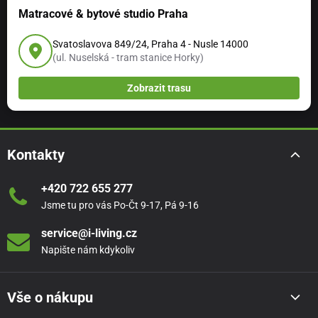
Matracové & bytové studio Praha
Svatoslavova 849/24, Praha 4 - Nusle 14000
(ul. Nuselská - tram stanice Horky)
Zobrazit trasu
Kontakty
+420 722 655 277
Jsme tu pro vás Po-Čt 9-17, Pá 9-16
service@i-living.cz
Napište nám kdykoliv
Vše o nákupu