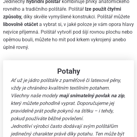
Jedinečný
hybridní polštář
kombinuje prvky anatomického
rovného a tradičního polštáře. Polštář
lze použít čtyřmi
způsoby,
díky skvěle vymyšlené konstrukci. Polštář můžete
libovolně otáčet
a vybrat si, v jaké poloze je vám opora hlavy
nejvíce příjemná. Polštář vytvoří pod šíjí rovnou plochu nebo
opěrnou bouli, můžete ho mít pod krkem vykrojený anebo
úplně rovný.
Potahy
Ať už je jádro polštáře z paměťové či latexové pěny,
vždy je chráněno kvalitním textilním potahem.
Všechny naše modely
mají snímatelný povlak na zip
,
který můžete pohodlně vyprat. Doporučujeme jej
pravidelně prát podle pokynů na štítku – i tehdy,
pokud používáte běžné povlečení.
Jednotliví výrobci často dodávají svým polštářům
jedinečný charakter právě díky potahu. Ten může být