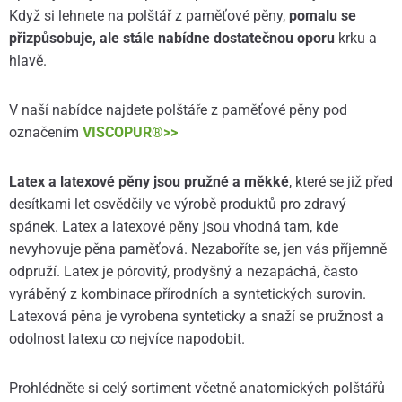
Když si lehnete na polštář z paměťové pěny,
pomalu se
přizpůsobuje, ale stále nabídne dostatečnou oporu
krku a
hlavě.
V naší nabídce najdete polštáře z paměťové pěny pod
označením
VISCOPUR®>>
Latex a latexové pěny jsou pružné a měkké
, které se již před
desítkami let osvědčily ve výrobě produktů pro zdravý
spánek. Latex a latexové pěny jsou vhodná tam, kde
nevyhovuje pěna paměťová. Nezaboříte se, jen vás příjemně
odpruží. Latex je pórovitý, prodyšný a nezapáchá, často
vyráběný z kombinace přírodních a syntetických surovin.
Latexová pěna je vyrobena synteticky a snaží se pružnost a
odolnost latexu co nejvíce napodobit.
Prohlédněte si celý sortiment včetně anatomických polštářů