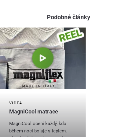
Podobné články
VIDEA
MagniCool matrace
MagniCool ocení každý, kdo
během noci bojuje s teplem,