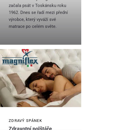
začala psát v Toskánsku roku
1962. Dnes se řadí mezi přední
výrobce, který vyváží své
matrace po celém světe.
ZDRAVÝ SPÁNEK
Zdravotní polštáře