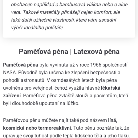
obohacen například o bambusová vlákna nebo o aloe
vera. Takové materiály přinášejí nejen komfort, ale
také další užitečné vlastnosti, které vám usnadní
výběr ideálního polštáře.
Paměťová pěna | Latexová pěna
Paměťová pěna
byla vyvinuta už v roce 1966 společností
NASA. Původně byla určena ke zlepšení bezpečnosti a
pohodlí astronautů. V osmdesátých letech byla pěna
uvolněna pro veřejnost, čehož využila hlavně
lékařská
zařízení
. Paměťová pěna zvláště sloužila pacientům, kteří
byli dlouhodobě upoutaní na lůžko.
Paměťovou pěnu můžete najít také pod názvem
líná,
kosmická nebo termoreaktivní
. Tuto pěnu poznáte tak, že
upravuje svoji tuhost podle tepla lidského těla a jeho tlaku.