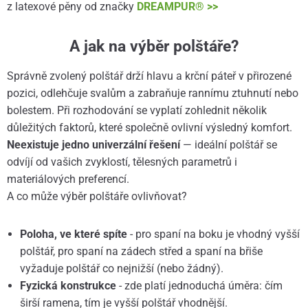
z latexové pěny od značky
DREAMPUR® >>
A jak na výběr polštáře?
Správně zvolený polštář drží hlavu a krční páteř v přirozené
pozici, odlehčuje svalům a zabraňuje rannímu ztuhnutí nebo
bolestem. Při rozhodování se vyplatí zohlednit několik
důležitých faktorů, které společně ovlivní výsledný komfort.
Neexistuje jedno univerzální řešení
— ideální polštář se
odvíjí od vašich zvyklostí, tělesných parametrů i
materiálových preferencí.
A co může výběr polštáře ovlivňovat?
Poloha, ve které spíte
- pro spaní na boku je vhodný vyšší
polštář, pro spaní na zádech střed a spaní na břiše
vyžaduje polštář co nejnižší (nebo žádný).
Fyzická konstrukce
- zde platí jednoduchá úměra: čím
širší ramena, tím je vyšší polštář vhodnější.