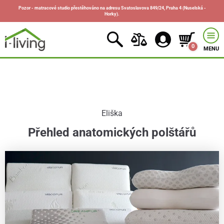
Pozor - matracové studio přestěhováno na adresu Svatoslavova 849/24, Praha 4 (Nuselská -
Horky).
0
MENU
Eliška
Přehled anatomických polštářů