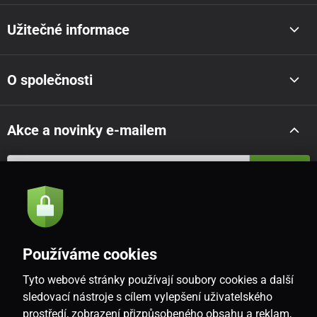
Užitečné informace
O společnosti
Akce a novinky e-mailem
Odeslat
Souhlasím se
zásadami zpracování osobních údajů
Používáme cookies
Tyto webové stránky používají soubory cookies a další
CZ
sledovací nástroje s cílem vylepšení uživatelského
prostředí, zobrazení přizpůsobeného obsahu a reklam,