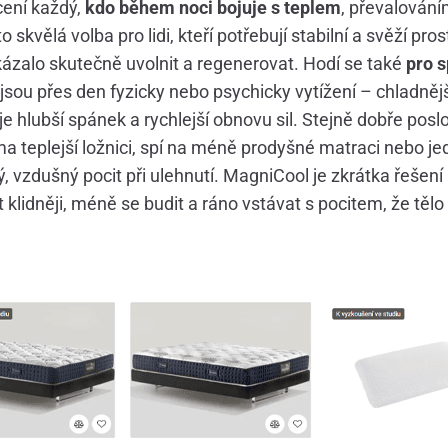
ení každý,
kdo během noci bojuje s teplem
, převalován
 skvělá volba pro lidi, kteří potřebují stabilní a svěží pros
okázalo skutečně uvolnit a regenerovat. Hodí se také
pro 
jsou přes den fyzicky nebo psychicky vytížení – chladněj
je hlubší spánek a rychlejší obnovu sil. Stejně dobře poslo
ma teplejší ložnici, spí na méně prodyšné matraci nebo j
ký, vzdušný pocit při ulehnutí. MagniCool je zkrátka řešen
 klidněji, méně se budit a ráno vstávat s pocitem, že těl