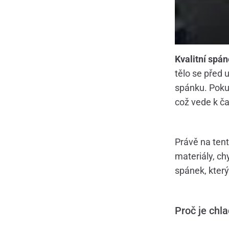
Kvalitní spá
tělo se před 
spánku. Pokud
což vede k č
Právě na ten
materiály, ch
spánek, který 
Proč je chla