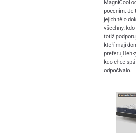
MagniCool oc
pocením. Je to
jejich tělo d
všechny, kdo 
totiž podporu
kteří mají do
preferují leh
kdo chce spát
odpočívalo.