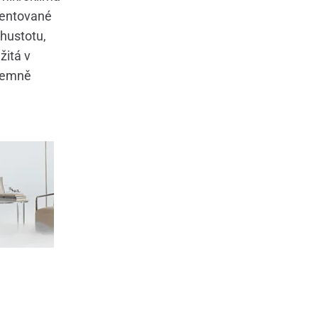
tentované
hustotu,
žitá v
íjemně