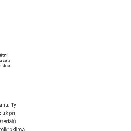
ahu. Ty
 už při
teriálů
 mikroklima