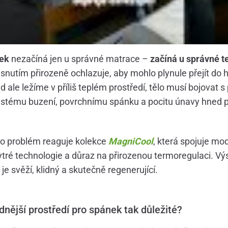
nek
nezačíná jen u správné matrace –
začíná u správné t
usnutím přirozeně ochlazuje, aby mohlo plynule přejít do h
 ale ležíme v příliš teplém prostředí, tělo musí bojovat s
astému buzení, povrchnímu spánku a pocitu únavy hned p
to problém reaguje kolekce
MagniCool
, která spojuje mo
ytré technologie a důraz na přirozenou termoregulaci. V
je svěží, klidný a skutečně regenerující.
dnější prostředí pro spánek tak důležité?