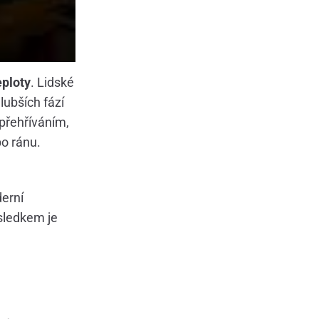
eploty
. Lidské
lubších fází
 přehříváním,
o ránu.
derní
ýsledkem je