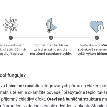
ool funguje?
ívá
tisíce mikročástic
integrovaných přímo do vláken pot
ntakt s tělem a okamžitě odvádějí přebytečné teplo, takže
te příjemný chladivý efekt.
Otevřená buněčná struktura
ma
é proudění vzduchu a rychlé odvádění vlhkosti. Stabilní