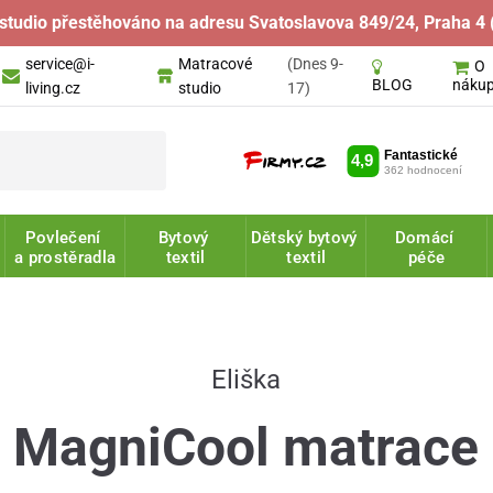
studio přestěhováno na adresu Svatoslavova 849/24, Praha 4 
service@i-
Matracové
(Dnes 9-
O
náku
BLOG
living.cz
studio
17)
Povlečení
Bytový
Dětský bytový
Domácí
a prostěradla
textil
textil
péče
Eliška
MagniCool matrace