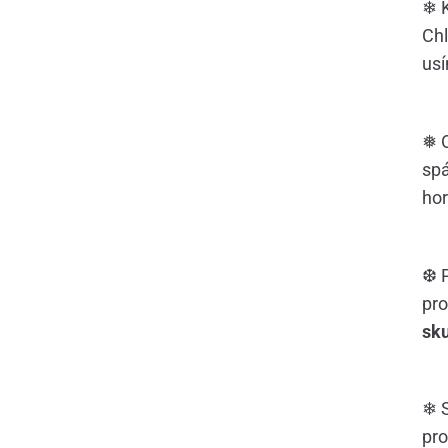
❄ K
Chl
usí
❅ O
spá
hor
❆ P
pro
sk
❄ S
pro