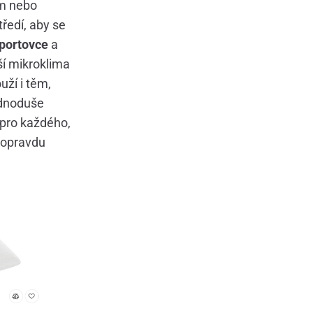
ím nebo
tředí, aby se
sportovce
a
ší mikroklima
uží i těm,
ednoduše
í pro každého,
o opravdu