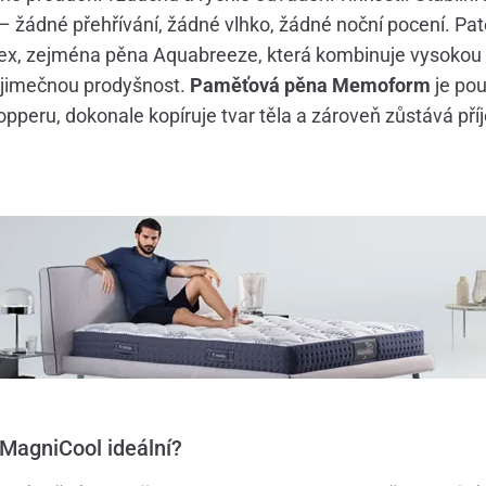
– žádné přehřívání, žádné vlhko, žádné noční pocení. Pa
ex, zejména pěna Aquabreeze, která kombinuje vysokou 
ýjimečnou prodyšnost.
Paměťová pěna Memoform
je pou
topperu, dokonale kopíruje tvar těla a zároveň zůstává př
 MagniCool ideální?