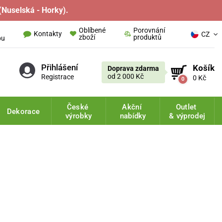
(Nuselská - Horky).
Oblíbené
Porovnání
Kontakty
CZ
zboží
produktů
pu
Přihlášení
Košík
Doprava zdarma
od 2 000 Kč
Registrace
0 Kč
0
České
Akční
Outlet
Dekorace
výrobky
nabídky
& výprodej