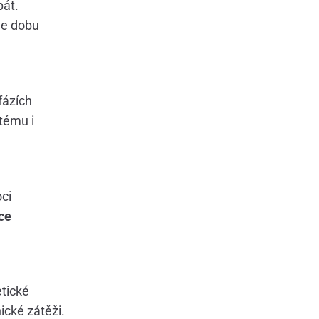
pát.
je dobu
fázích
tému i
oci
ce
etické
hické zátěži.