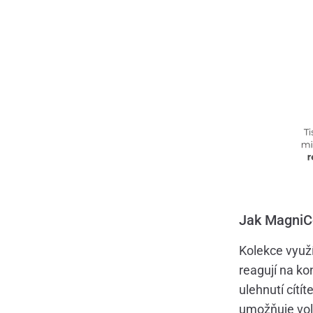
Jak MagniC
Kolekce využ
reagují na ko
ulehnutí cítí
umožňuje voln