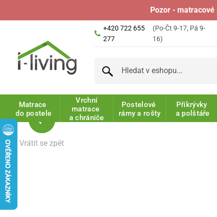
Pozor - matracové 
+420 722 655
(Po-Čt 9-17, Pá 9-
277
16)
Vrchní
Matrace
Postelové
Přikrývky
matrace
do postele
rámy a rošty
a polštáře
a chrániče
Vrátit se zpět