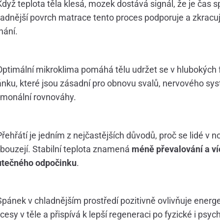
dyž teplota těla klesá, mozek dostává signál, že je čas s
adnější povrch matrace tento proces podporuje a zkracu
nání.
ptimální mikroklima pomáhá tělu udržet se v hlubokých 
nku, které jsou zásadní pro obnovu svalů, nervového sys
monální rovnováhy.
řehřátí je jedním z nejčastějších důvodů, proč se lidé v n
bouzejí. Stabilní teplota znamená
méně převalování a ví
utečného odpočinku
.
pánek v chladnějším prostředí pozitivně ovlivňuje energ
cesy v těle a přispívá k lepší regeneraci po fyzické i psyc