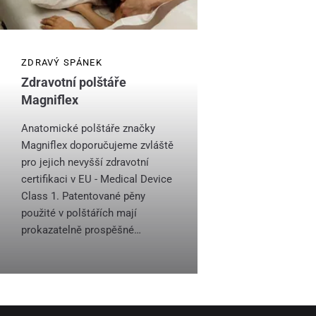
ZDRAVÝ SPÁNEK
Zdravotní polštáře
Magniflex
Anatomické polštáře značky
Magniflex doporučujeme zvláště
pro jejich nevyšší zdravotní
certifikaci v EU - Medical Device
Class 1. Patentované pěny
použité v polštářích mají
prokazatelně prospěšné…