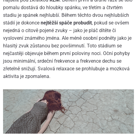
pomalu dostává do hloubky spánku, ve třetím a čtvrtém
stadiu je spánek nejhlubší. Během těchto dvou nejhlubších
stádií je dokonce
nejtěžší spáče probudit
, pokud se ovšem
nejedná o citově pojené zvuky – jako je pláč dítěte či
vyslovení známého jména. Ale méně osobní podněty jako je
hlasitý zvuk zůstanou bez povšimnutí. Toto stádium se
nejčastěji objevuje během první poloviny noci. Oční pohyby
jsou minimální, srdeční frekvence a frekvence dechu se
zřetelně snižují. Svalová relaxace se prohlubuje a mozková
aktivita je zpomalena.