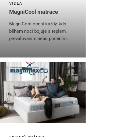
VIDEA
MagniCool matrace
MagniCool ocení každý, kdo
během noci bojuje s teplem,
převalováním nebo pocením.