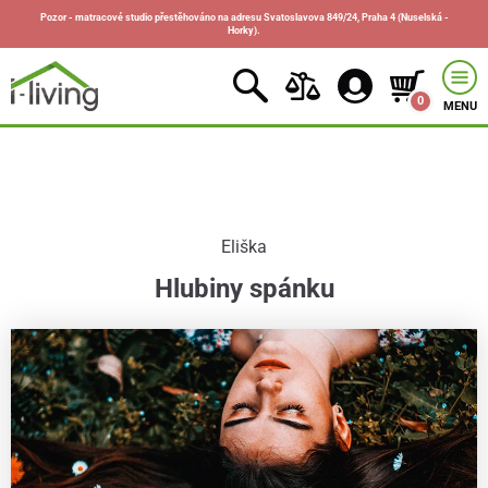
Pozor - matracové studio přestěhováno na adresu Svatoslavova 849/24, Praha 4 (Nuselská -
Horky).
0
MENU
Eliška
Hlubiny spánku