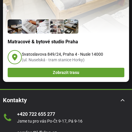
Matracové & bytové studio Praha
Svatoslavova 849/24, Praha 4 - Nusle 14000
(ul. Nuselská - tram stanice Horky)
Zobrazit trasu
Kontakty
+420 722 655 277
Jsme tu pro vás Po-Čt 9-17, Pá 9-16