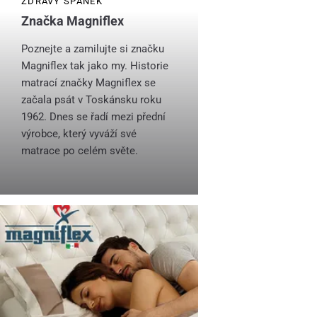
ZDRAVÝ SPÁNEK
Značka Magniflex
Poznejte a zamilujte si značku
Magniflex tak jako my. Historie
matrací značky Magniflex se
začala psát v Toskánsku roku
1962. Dnes se řadí mezi přední
výrobce, který vyváží své
matrace po celém světe.