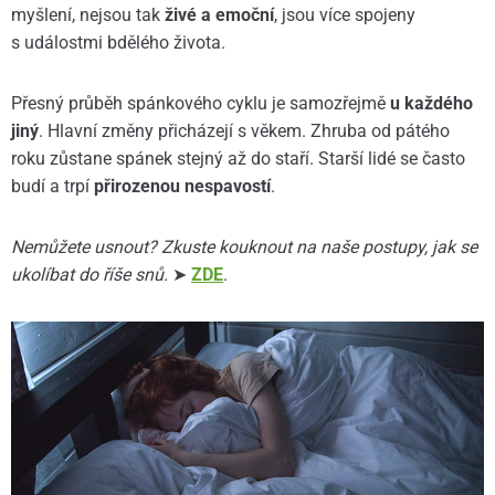
myšlení, nejsou tak
živé a emoční
, jsou více spojeny
s událostmi bdělého života.
Přesný průběh spánkového cyklu je samozřejmě
u každého
jiný
. Hlavní změny přicházejí s věkem. Zhruba od pátého
roku zůstane spánek stejný až do staří. Starší lidé se často
budí a trpí
přirozenou nespavostí
.
Nemůžete usnout? Zkuste kouknout na naše postupy, jak se
ukolíbat do říše snů.
➤
ZDE
.