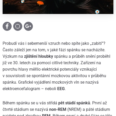
Probudí vás i sebemenší vzruch nebo spíte jako „zabití“?
Často záleží jen na tom, v jaké fázi spánku se nacházíte.
Výzkum na
zjištění hloubky
spánku a průběh snění proběhl
již ve 30. letech za pomocí citlivé techniky. Zařízení na
povrchu hlavy měřilo elektrické potenciály vznikající
v souvislosti se spontánní mozkovou aktivitou v průběhu
spánku. Grafické vyjádření mozkových vln se nazývá
elektroencefalogram – neboli
EEG
.
Během spánku se u vás střídá
pět stádií spánků
. První až
čtvrté stádium se nazývá
non-REM
(NREM) a páté stádium
najdete pod zkratkou
REM
. Během první a druhé fáze se tělo