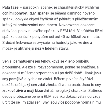
Pátá fáze
– paradoxní spánek, je charakteristický rychlými
očními pohyby
. REM spánek se během osmihodinového
spánku obvykle objeví čtyřikrát až pětkrát, s příležitostnými
krátkými probuzeními nad ránem. Novorozenci dokonce
stráví asi polovinu svého spánku v REM fázi. V průběhu REM
spánku dochází k pohybům očí asi 40 až 60krát za minutu.
Srdeční frekvence se zvyšuje na hodnoty jako ve dne a
mozek je
aktivnější než v bdělém stavu
.
Sen si pamatujeme jen tehdy, když se v jeho průběhu
probudíme. Ale lze si rozvzpomenout, pokud se snažíme, a
dokonce si můžeme vzpomenout i po delší době. Jinak
jsou
sny pomíjivé
a rychle se ztrácí. Během prvních čtyř fází
dokáže určit jaký sen zdál zhruba čtvrtina osob. Jsou to sny
zrakové
živé a mají bizardní
až nelogický charakter. Zatímco
osoby probuzené během REM spánku dokáží většinou vždy
určit, že se jim zdál sen. Sny jsou více podobné normálnímu