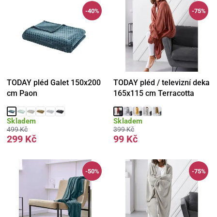
-40%
-75%
TODAY pléd Galet 150x200
TODAY pléd / televizní deka
cm Paon
165x115 cm Terracotta
Skladem
Skladem
499 Kč
399 Kč
299 Kč
99 Kč
-50%
-75%