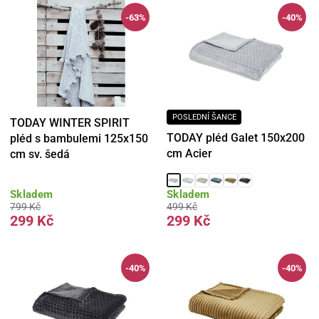
-63%
-40%
POSLEDNÍ ŠANCE
TODAY WINTER SPIRIT
TODAY pléd Galet 150x200
pléd s bambulemi 125x150
cm Acier
cm sv. šedá
Skladem
Skladem
799 Kč
499 Kč
299 Kč
299 Kč
-40%
-40%