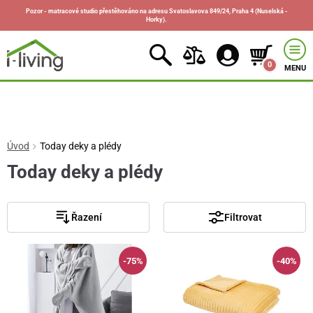
Pozor - matracové studio přestěhováno na adresu Svatoslavova 849/24, Praha 4 (Nuselská -
Horky).
0
MENU
Úvod
Today deky a plédy
Today deky a plédy
Řazení
Filtrovat
-75%
-40%