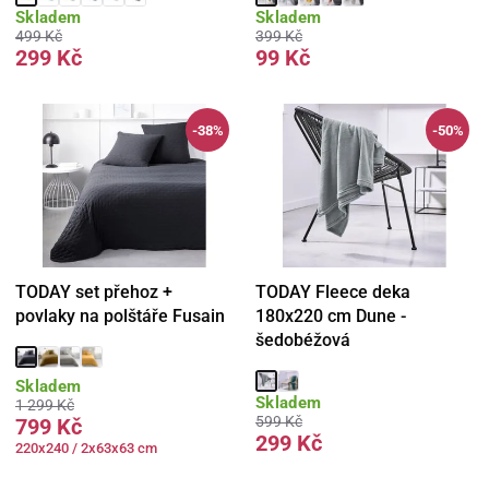
Skladem
Skladem
499 Kč
399 Kč
299 Kč
99 Kč
-38%
-50%
TODAY set přehoz +
TODAY Fleece deka
povlaky na polštáře Fusain
180x220 cm Dune -
šedobéžová
Skladem
Skladem
1 299 Kč
599 Kč
799 Kč
299 Kč
220x240 / 2x63x63 cm