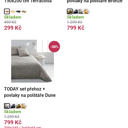
150x200 cm Terracotta
povlaky na polštáře Bronze
Skladem
Skladem
499 Kč
1 299 Kč
299 Kč
799 Kč
-38%
TODAY set přehoz +
povlaky na polštáře Dune
Skladem
1 299 Kč
799 Kč
220x240 / 2x63x63 cm