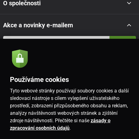
O společnosti
Akce a novinky e-mailem
Odeslat
Souhlasím se
zásadami zpracování osobních údajů
Používáme cookies
Tyto webové stránky používají soubory cookies a další
CZ
sledovací nástroje s cílem vylepšení uživatelského
prostředí, zobrazení přizpůsobeného obsahu a reklam,
analýzy návštěvnosti webových stránek a zjištění
zdroje návštěvnosti. Přečtěte si naše
zásady o
zpracování osobních údajů
.