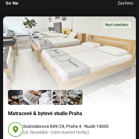
So-Ne
Zavřeno
Nyní otevřeno
Matracové & bytové studio Praha
Svatoslavova 849/24, Praha 4 - Nusle 14000
(ul. Nuselská - tram stanice Horky)