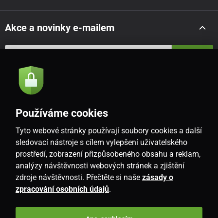
Akce a novinky e-mailem
Odeslat
Souhlasím se
zásadami zpracování osobních údajů
Používáme cookies
Tyto webové stránky používají soubory cookies a další
CZ
sledovací nástroje s cílem vylepšení uživatelského
prostředí, zobrazení přizpůsobeného obsahu a reklam,
analýzy návštěvnosti webových stránek a zjištění
zdroje návštěvnosti. Přečtěte si naše
zásady o
zpracování osobních údajů
.