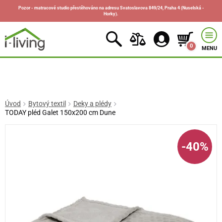
Pozor - matracové studio přestěhováno na adresu Svatoslavova 849/24, Praha 4 (Nuselská -
Horky).
0
MENU
Úvod
Bytový textil
Deky a plédy
TODAY pléd Galet 150x200 cm Dune
-40%