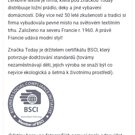
Lefebvre textile je firma, která pod značkou Today
distribuuje ložní prádlo, deky a jiné vybavení
domácnosti. Díky více než 50 leté zkušenosti a tradici si
firma vybudovala pevné místo na světovém textilním
trhu. Založeno na severu Francie r. 1960. A právě
Francie udává modní styl!
Značka Today je držitelem certifikátu BSCI, který
potvrzuje dodržování standardů (továrny
nezaměstnávají děti, jejich výroba se snaží být co
nejvíce ekologická a šetrná k životnímu prostředí).