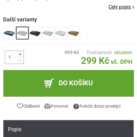
Celý popis
Další varianty
499 Kč
Dostupnost:
skladem
+
299 Kč
-
vč. DPH
DO KOŠÍKU
Oblíbené
Porovnat
Položit dotaz prodejci
Popis