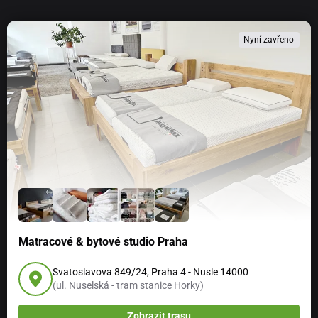
Nyní zavřeno
Matracové & bytové studio Praha
Svatoslavova 849/24, Praha 4 - Nusle 14000
(ul. Nuselská - tram stanice Horky)
Zobrazit trasu