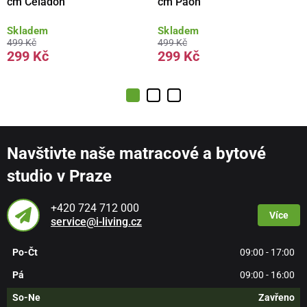
cm Celadon
cm Paon
Skladem
Skladem
499 Kč
499 Kč
299 Kč
299 Kč
Navštivte naše matracové a bytové
studio v Praze
+420 724 712 000
Více
service@i-living.cz
Po-Čt
09:00 - 17:00
Pá
09:00 - 16:00
So-Ne
Zavřeno