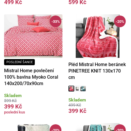
499 Kč
599 Kč
-33%
-20%
POSLEDNÍ ŠANCE
Pléd Mistral Home beránek
Mistral Home povlečení
PINETREE KNIT 130x170
100% bavlna Myoko Coral
cm
140x200/70x90cm
Skladem
Skladem
599 Kč
499 Kč
399 Kč
399 Kč
poslední kus
-20%
-20%