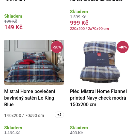
Skladem
Skladem
1 599 Kč
199 Kč
999 Kč
149 Kč
220x200 / 2x70x90 cm
-20%
-40%
Mistral Home povlečení
Pléd Mistral Home Flannel
bavlněný satén Le King
printed Navy check modrá
Blue
150x200 cm
+
2
140x200 / 70x90 cm
Skladem
Skladem
1 199 Kč
499 Kč