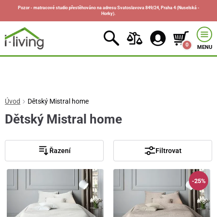
Pozor - matracové studio přestěhováno na adresu Svatoslavova 849/24, Praha 4 (Nuselská -
Horky).
0
MENU
Úvod
Dětský Mistral home
Dětský Mistral home
Řazení
Filtrovat
-25%