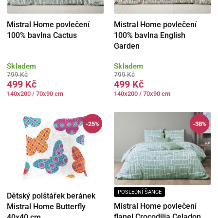
Mistral Home povlečení
Mistral Home povlečení
100% bavlna Cactus
100% bavlna English
Garden
Skladem
Skladem
799 Kč
799 Kč
499 Kč
499 Kč
140x200 / 70x90 cm
140x200 / 70x90 cm
-25%
-38%
POSLEDNÍ ŠANCE
Dětský polštářek beránek
Mistral Home povlečení
Mistral Home Butterfly
flanel Crocodilia Celadon
40x40 cm