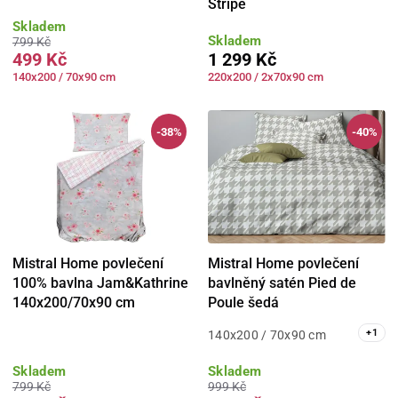
Stripe
Skladem
Skladem
799 Kč
499 Kč
1 299 Kč
140x200 / 70x90 cm
220x200 / 2x70x90 cm
-38%
-40%
Mistral Home povlečení
Mistral Home povlečení
100% bavlna Jam&Kathrine
bavlněný satén Pied de
140x200/70x90 cm
Poule šedá
+
1
140x200 / 70x90 cm
Skladem
Skladem
799 Kč
999 Kč