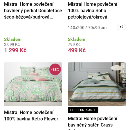
Mistral Home povlečení
Mistral Home povlečení
bavlněný perkál Doubleface
100% bavlna Soho
šedo-béžová/pudrová
petrolejová/okrová
růžová
+
2
140x200 / 70x90 cm
Skladem
Skladem
2 099 Kč
799 Kč
1 299 Kč
499 Kč
-38%
POSLEDNÍ ŠANCE
Mistral Home povlečení
Mistral Home povlečení
100% bavlna Retro Flower
bavlněný satén Crass