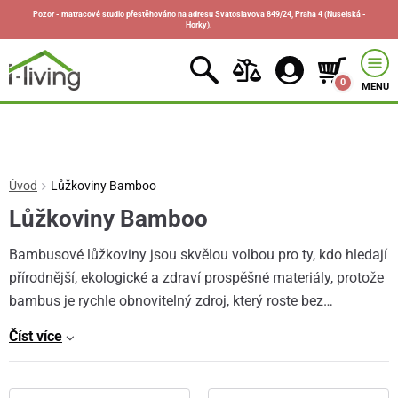
Pozor - matracové studio přestěhováno na adresu Svatoslavova 849/24, Praha 4 (Nuselská -
Horky).
0
MENU
Úvod
Lůžkoviny Bamboo
Lůžkoviny Bamboo
Bambusové lůžkoviny jsou skvělou volbou pro ty, kdo hledají
přírodnější, ekologické a zdraví prospěšné materiály, protože
bambus je rychle obnovitelný zdroj, který roste bez…
Číst více