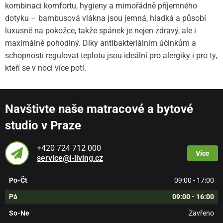
kombinaci komfortu, hygieny a mimořádně příjemného
dotyku – bambusová vlákna jsou jemná, hladká a působí
luxusně na pokožce, takže spánek je nejen zdravý, ale i
maximálně pohodlný. Díky antibakteriálním účinkům a
schopnosti regulovat teplotu jsou ideální pro alergiky i pro ty,
kteří se v noci více potí.
Navštivte naše matracové a bytové
studio v Praze
+420 724 712 000
Více
service@i-living.cz
Po-Čt
09:00 - 17:00
Pá
09:00 - 16:00
So-Ne
Zavřeno