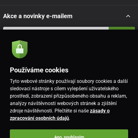
Akce a novinky e-mailem
Odeslat
Souhlasím se
zásadami zpracování osobních údajů
Používáme cookies
Tyto webové stránky používají soubory cookies a další
CZ
sledovací nástroje s cílem vylepšení uživatelského
prostředí, zobrazení přizpůsobeného obsahu a reklam,
analýzy návštěvnosti webových stránek a zjištění
zdroje návštěvnosti. Přečtěte si naše
zásady o
zpracování osobních údajů
.
Ano, souhlasím