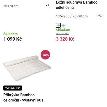
Ložní souprava Bamboo
+
1
50x70 cm
odlehčená
+
2
135x200 / 70x90 cm
Skladem
Skladem
3 698 Kč
1 099 Kč
3 328 Kč
-50%
Výstavní kus
Přikrývka Bamboo
celoroční - výstavní kus