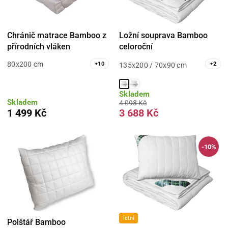
Chránič matrace Bamboo z
Ložní souprava Bamboo
přírodních vláken
celoroční
80x200 cm
+
10
+
2
135x200 / 70x90 cm
Skladem
Skladem
4 098 Kč
1 499 Kč
3 688 Kč
-10%
letní
Polštář Bamboo