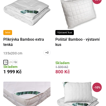
letní
Výstavní kus
Přikrývka Bamboo extra
Polštář Bamboo - výstavní
tenká
kus
+
2
135x200 cm
Skladem
Skladem
1 599 Kč
1 999 Kč
800 Kč
-10%