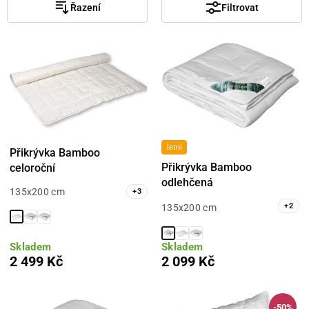
Řazení
Filtrovat
letní
Přikrývka Bamboo
Přikrývka Bamboo
celoroční
odlehčená
135x200 cm
+
3
+
2
135x200 cm
Skladem
Skladem
2 499 Kč
2 099 Kč
-50%