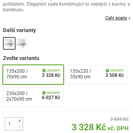
polštářem. Elegantní sada kombinující to nejlepší z bavlny a
bambusu.
Celý popis
Další varianty
Zvolte variantu
135x200 /
skladem
135x220 /
skladem
3 328 Kč
3 508 Kč
70x90 cm
70x90 cm
220x200 /
skladem
6 027 Kč
2x70x90 cm
3 698 Kč
+
3 328 Kč
-
vč. DPH