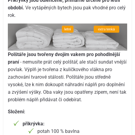
Přikrývky jsou odlehčené, primárně určené pro letní
období.
Ve vytápěných bytech jsou pak vhodné pro celý
rok.
Polštáře jsou tvořeny dvojím vakem pro pohodlnější
praní
- nemusíte prát celý polštář, ale stačí sundat vnější
povlak. Výplň je tvořena z kuličkového vlákna pro
zachování tvarové stálosti. Polštáře jsou středně
vysoké, lze k nim dokoupit náhradní náplň pro doplnění
a zvýšení výšky. Oba vaky jsou opatřeny zipem, není tak
problém náplň přidávat či odebírat.
Složení:
přikrývka:
potah 100 % bavlna