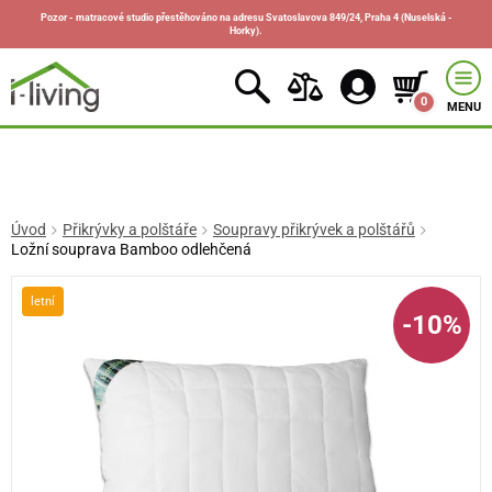
Pozor - matracové studio přestěhováno na adresu Svatoslavova 849/24, Praha 4 (Nuselská -
Horky).
0
MENU
Úvod
Přikrývky a polštáře
Soupravy přikrývek a polštářů
Ložní souprava Bamboo odlehčená
letní
-10%