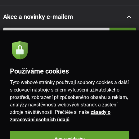
Akce a novinky e-mailem
Odeslat
Souhlasím se
zásadami zpracování osobních údajů
Používáme cookies
Tyto webové stránky používají soubory cookies a další
CZ
sledovací nástroje s cílem vylepšení uživatelského
prostředí, zobrazení přizpůsobeného obsahu a reklam,
analýzy návštěvnosti webových stránek a zjištění
zdroje návštěvnosti. Přečtěte si naše
zásady o
zpracování osobních údajů
.
Ano, souhlasím