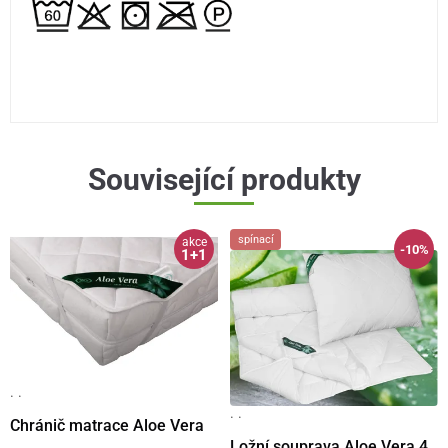
Související produkty
spínací
akce
-10%
1+1
· ·
· ·
Chránič matrace Aloe Vera
Ložní souprava Aloe Vera 4