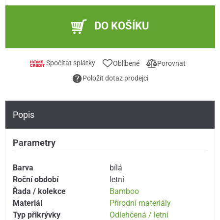
DO KOŠÍKU
Spočítat splátky
Oblíbené
Porovnat
Položit dotaz prodejci
Popis
Parametry
Barva
bílá
Roční období
letní
Řada / kolekce
Bamboo
Materiál
Přírodní materiály
Typ přikrývky
Odlehčená / letní