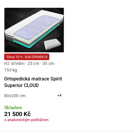
Sleva 10 % - kód SPANEK10
H2 střední · 25 cm · 30 cm ·
150 kg
Ortopedická matrace Spirit
Superior CLOUD
80x200 cm
+
9
Skladem
21 500 Kč
s anatomickým polštářem