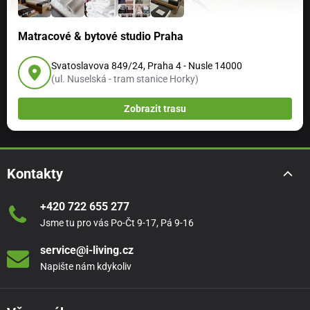
Matracové & bytové studio Praha
Svatoslavova 849/24, Praha 4 - Nusle 14000
(ul. Nuselská - tram stanice Horky)
Zobrazit trasu
Kontakty
+420 722 655 277
Jsme tu pro vás Po-Čt 9-17, Pá 9-16
service@i-living.cz
Napište nám kdykoliv