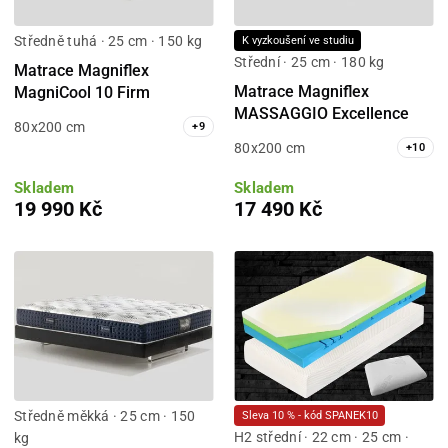
Středně tuhá · 25 cm · 150 kg
K vyzkoušení ve studiu
Střední · 25 cm · 180 kg
Matrace Magniflex
Matrace Magniflex
MagniCool 10 Firm
MASSAGGIO Excellence
80x200 cm
+
9
80x200 cm
+
10
Skladem
Skladem
19 990 Kč
17 490 Kč
Středně měkká · 25 cm · 150
Sleva 10 % - kód SPANEK10
H2 střední · 22 cm · 25 cm ·
kg