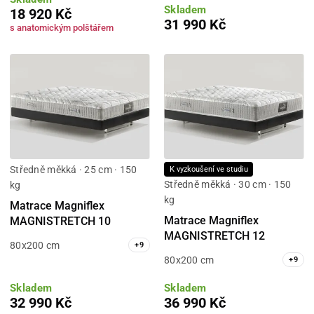
Skladem
18 920 Kč
31 990 Kč
s anatomickým polštářem
Středně měkká · 25 cm · 150
K vyzkoušení ve studiu
Středně měkká · 30 cm · 150
kg
kg
Matrace Magniflex
Matrace Magniflex
MAGNISTRETCH 10
MAGNISTRETCH 12
80x200 cm
+
9
80x200 cm
+
9
Skladem
Skladem
32 990 Kč
36 990 Kč