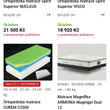
Ortopedická matrace Spirit
Ortopedická matrace Spirit
Superior NUCLEUS
Superior VISCO
80x200 cm
80x200 cm
+
9
+
9
Skladem
Skladem
21 500 Kč
18 920 Kč
s anatomickým polštářem
s anatomickým polštářem
Střední · Středně měkká · 30
Sleva 10 % - kód SPANEK10
H4 tvrdá · 22 cm · 25 cm · 130
cm · 180 kg
kg
Matrace Magniflex
Ortopedická matrace
ARMONIA Magnigel Dual
CUREM C3500
12