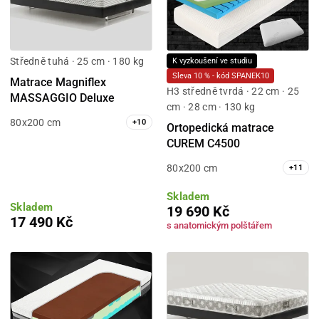
Středně tuhá · 25 cm · 180 kg
K vyzkoušení ve studiu
Sleva 10 % - kód SPANEK10
Matrace Magniflex
H3 středně tvrdá · 22 cm · 25
MASSAGGIO Deluxe
cm · 28 cm · 130 kg
80x200 cm
+
10
Ortopedická matrace
CUREM C4500
80x200 cm
+
11
Skladem
Skladem
19 690 Kč
17 490 Kč
s anatomickým polštářem