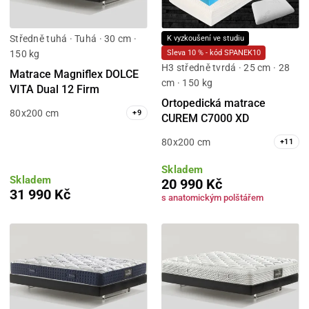
Středně tuhá · Tuhá · 30 cm ·
K vyzkoušení ve studiu
150 kg
Sleva 10 % - kód SPANEK10
H3 středně tvrdá · 25 cm · 28
Matrace Magniflex DOLCE
cm · 150 kg
VITA Dual 12 Firm
Ortopedická matrace
80x200 cm
+
9
CUREM C7000 XD
80x200 cm
+
11
Skladem
Skladem
20 990 Kč
31 990 Kč
s anatomickým polštářem