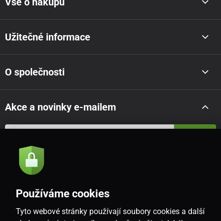
Vše o nákupu
Užitečné informace
O společnosti
Akce a novinky e-mailem
Odeslat
Souhlasím se
zásadami zpracování osobních údajů
Používáme cookies
Tyto webové stránky používají soubory cookies a další
CZ