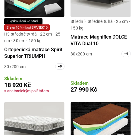
Střední · Středně tuhá · 25 cm ·
K vyzkoušení ve studiu
150 kg
Sleva 10 % - kód SPANEK10
H3 středně tvrdá · 22 cm · 25
Matrace Magniflex DOLCE
cm · 30 cm · 150 kg
VITA Dual 10
Ortopedická matrace Spirit
80x200 cm
+
9
Superior TRIUMPH
80x200 cm
+
9
Skladem
Skladem
18 920 Kč
27 990 Kč
s anatomickým polštářem