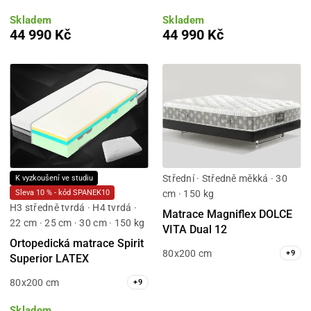
Skladem
Skladem
44 990 Kč
44 990 Kč
Střední · Středně měkká · 30
K vyzkoušení ve studiu
cm · 150 kg
Sleva 10 % - kód SPANEK10
H3 středně tvrdá · H4 tvrdá ·
Matrace Magniflex DOLCE
22 cm · 25 cm · 30 cm · 150 kg
VITA Dual 12
Ortopedická matrace Spirit
80x200 cm
+
9
Superior LATEX
80x200 cm
+
9
Skladem