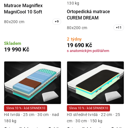
130 kg
Matrace Magniflex
Ortopedická matrace
MagniCool 10 Soft
CUREM DREAM
80x200 cm
+
9
80x200 cm
+
11
2 týdny
Skladem
19 690 Kč
19 990 Kč
s anatomickým polštářem
Sleva 10 % - kód SPANEK10
Sleva 10 % - kód SPANEK10
H4 tvrdá · 25 cm · 30 cm · nad
H3 středně tvrdá · 22 cm · 25
180 kg
cm · 30 cm · 150 kg