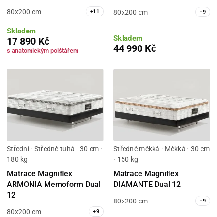
80x200 cm
80x200 cm
+
11
+
9
Skladem
Skladem
17 890 Kč
44 990 Kč
s anatomickým polštářem
Střední · Středně tuhá · 30 cm ·
Středně měkká · Měkká · 30 cm
180 kg
· 150 kg
Matrace Magniflex
Matrace Magniflex
ARMONIA Memoform Dual
DIAMANTE Dual 12
12
80x200 cm
+
9
80x200 cm
+
9