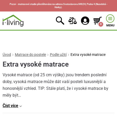
Pozor - matracové studio přestěhováno na adresu Svatoslavova 849/24, Praha 4 (Nuselská -
Horky).
0
MENU
Úvod
Matrace do postele
Podle užití
Extra vysoké matrace
Extra vysoké matrace
Vysoké matrace (od 25 cm výšky) jsou trendem poslední
doby, vysoká matrace může dát vaší posteli luxusnější a
honosnější vzhled. TIP: Stále platí, že i vysoké matrace by
měly být…
Číst více