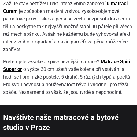
Zažijte stav beztíže! Efekt intenzivního zaboření
u matrací
Curem
je způsoben masivní vrstvou vysoko-objemové
paměťové pěny. Taková pěna se zcela přizpůsobí každému
tělu a poskytne tak nejvyšší možné stabilitu páteře při všech
režimech spánku. Avšak ne každému bude vyhovovat efekt
intenzivního propadání a navíc paměťová pěna může více
zahřívat.
Preferujete vysoké a spíše pevnější matrace?
Matrace Spirit
Superior
o výšce 30 cm ušetří vaše kolena při vstávání a
hodí se i pro nízké postele. 5 druhů, 5 různých typů a pocitů.
Pro svou pevnost a houževnatost bývají vhodné i pro těžší
spáče. Neznamená to však, že jsou tvrdé a nepohodlné.
Navštivte naše matracové a bytové
studio v Praze