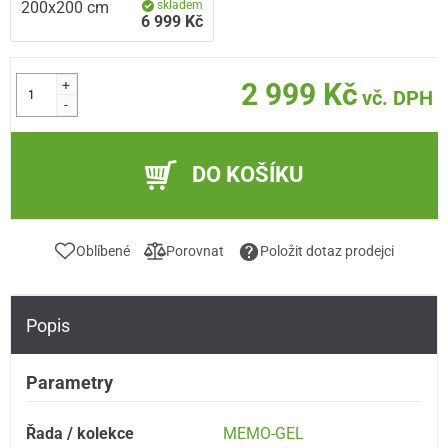
200x200 cm
skladem
6 999 Kč
+
2 999 Kč
vč. DPH
-
DO KOŠÍKU
Oblíbené
Porovnat
Položit dotaz prodejci
Popis
Parametry
Řada / kolekce
MEMO-GEL