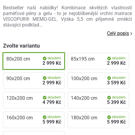
Bestseller naší nabídky! Kombinace skvělých vlastností
paměťové pěny a gelu - to je nejoblíbenější vrchní matrace
VISCOPUR® MEMO-GEL. Výška 5,5 cm příjemně změkčí
stávající podklad...
Celý popis
Zvolte variantu
80x200 cm
skladem
85x195 cm
skladem
2 999 Kč
2 999 Kč
90x200 cm
skladem
100x200 cm
skladem
2 999 Kč
3 599 Kč
120x200 cm
skladem
140x200 cm
skladem
4 799 Kč
5 399 Kč
160x200 cm
skladem
180x200 cm
skladem
5 999 Kč
5 999 Kč