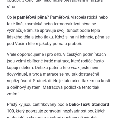
období. Skončí tak nekonečné převalování a mrzutá
rána.
Co je
paměťová pěna
? Paměťová, viscoelastická nebo
také líná, kosmická nebo termoreaktivní pěna se
vyznačuje tím, že upravuje svoji tuhost podle tepla
lidského těla a jeho tlaku. Když si na ni lehnete, pěna se
pod Vaším tělem jakoby pomalu proboří.
Vřele doporučujeme i pro děti. V českých podmínkách
jsou velmi oblíbené tvrdé matrace, které rodiče často
kupují i dětem. Dětská páteř a tělo však ještě není
dovyvinuté, a tvrdá matrace se mu tak dostatečně
nepřizpůsobí. Spánek dítěte je tak rušen tlakem na kosti
a oběhový systém. Matracová podložka tento tlak
zmírní.
Přistýlky jsou certifikovány podle
Oeko-Tex® Standard
100
, který potvrzuje zdravotní nezávadnost použitých
materiálů a ekologicky šetrné postupy při výrobě.