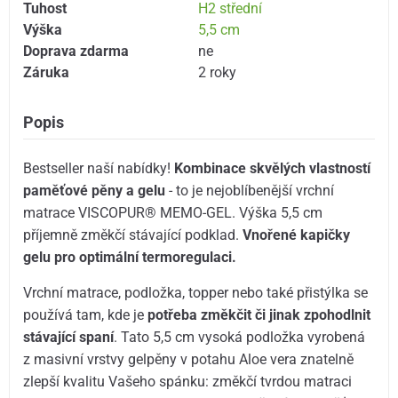
Tuhost
H2 střední
Výška
5,5 cm
Doprava zdarma
ne
Záruka
2 roky
Popis
Bestseller naší nabídky!
Kombinace skvělých vlastností
paměťové pěny a gelu
- to je nejoblíbenější vrchní
matrace VISCOPUR® MEMO-GEL. Výška 5,5 cm
příjemně změkčí stávající podklad.
Vnořené kapičky
gelu pro optimální termoregulaci.
Vrchní matrace, podložka, topper nebo také přistýlka se
používá tam, kde je
potřeba změkčit či jinak zpohodlnit
stávající spaní
. Tato 5,5 cm vysoká podložka vyrobená
z masivní vrstvy gelpěny v potahu Aloe vera znatelně
zlepší kvalitu Vašeho spánku: změkčí tvrdou matraci