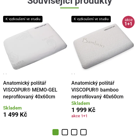
Související produkty
K vyzkoušení ve studiu
K vyzkoušení ve studiu
akce
1+1
· ·
· ·
Anatomický polštář
Anatomický polštář
VISCOPUR® MEMO-GEL
VISCOPUR® bamboo
neprofilovaný 40x60cm
neprofilovaný 40x60cm
Skladem
Skladem
1 999 Kč
1 499 Kč
akce 1+1