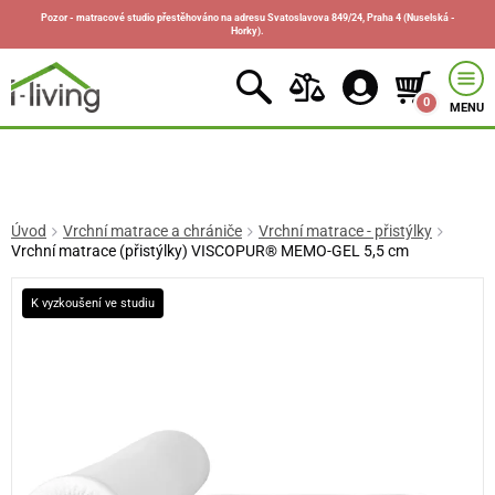
Pozor - matracové studio přestěhováno na adresu Svatoslavova 849/24, Praha 4 (Nuselská -
Horky).
0
MENU
Úvod
Vrchní matrace a chrániče
Vrchní matrace - přistýlky
Vrchní matrace (přistýlky) VISCOPUR® MEMO-GEL 5,5 cm
K vyzkoušení ve studiu