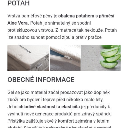
POTAH
Vrstva paměťové pěny je
obalena potahem s příměsí
Aloe Vera.
Potah je snímatelný se spodní
protiskluzovou vrstvou. Z matrace tak neklouže. Potah
lze snadno sundat pomocí zipu a prát v pračce.
OBECNÉ INFORMACE
Gel se jako materiál začal prosazovat jako doplněk
zboží pro bydlení teprve před několika málo lety.
Jeho
chladivé vlastnosti a elasticita
jej předurčily k
vyvinutí nové generace produktů pro zdravý spánek.
Přistýlka zajišťuje skvělý komfort zejména v letním