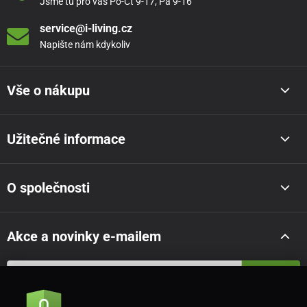
Jsme tu pro vás Po-Čt 9-17, Pá 9-16
service@i-living.cz
Napište nám kdykoliv
Vše o nákupu
Užitečné informace
O společnosti
Akce a novinky e-mailem
Odeslat
Souhlasím se
zásadami zpracování osobních údajů