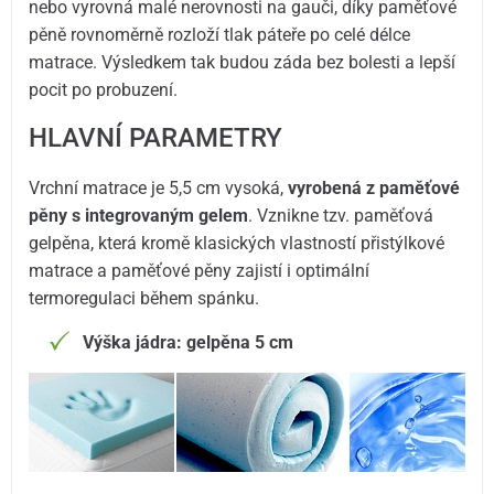
nebo vyrovná malé nerovnosti na gauči, díky paměťové
pěně rovnoměrně rozloží tlak páteře po celé délce
matrace. Výsledkem tak budou záda bez bolesti a lepší
pocit po probuzení.
HLAVNÍ PARAMETRY
Vrchní matrace je 5,5 cm vysoká,
vyrobená z paměťové
pěny s integrovaným gelem
. Vznikne tzv. paměťová
gelpěna, která kromě klasických vlastností přistýlkové
matrace a paměťové pěny zajistí i optimální
termoregulaci během spánku.
Výška jádra: gelpěna 5 cm