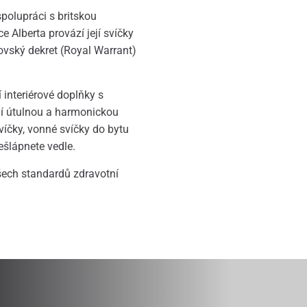
polupráci s britskou
e Alberta provází její svíčky
lovský dekret (Royal Warrant)
 interiérové doplňky s
jí útulnou a harmonickou
víčky, vonné svíčky do bytu
ešlápnete vedle.
všech standardů zdravotní