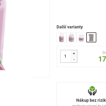
Další varianty
D
+
17
-
Nákup bez rizi
možnost vrácení do 14