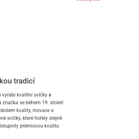
kou tradicí
 vyrábí kvalitní svíčky
s
á značka se během 19. století
bolem kvality, inovace a
é svíčky, které hořely stejně
řístupnily prémiovou kvalitu