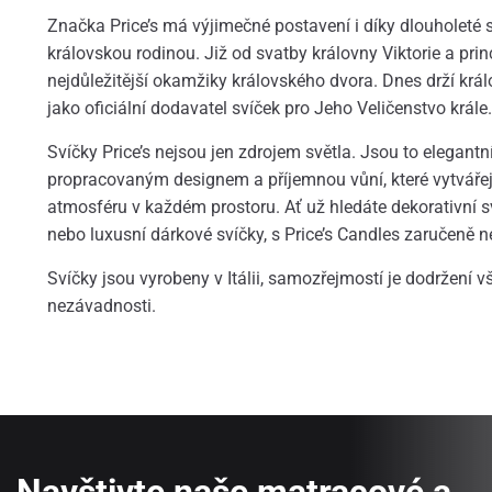
Značka Price’s má výjimečné postavení i díky dlouholeté s
královskou rodinou. Již od svatby královny Viktorie a princ
nejdůležitější okamžiky královského dvora. Dnes drží krá
jako oficiální dodavatel svíček pro Jeho Veličenstvo krále.
Svíčky Price’s nejsou jen zdrojem světla. Jsou to elegantní
propracovaným designem a příjemnou vůní, které vytváře
atmosféru v každém prostoru. Ať už hledáte dekorativní s
nebo luxusní dárkové svíčky, s Price’s Candles zaručeně n
Svíčky jsou vyrobeny v Itálii, samozřejmostí je dodržení 
nezávadnosti.
Navštivte naše matracové a