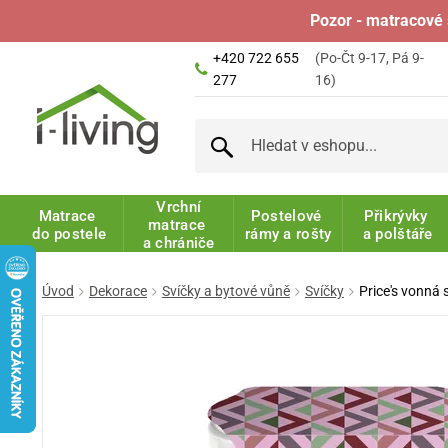
Pozor - matracové 
+420 722 655
(Po-Čt 9-17, Pá 9-
277
16)
Vrchní
Matrace
Postelové
Přikrývky
matrace
do postele
rámy a rošty
a polštáře
a chrániče
Úvod
Dekorace
Svíčky a bytové vůně
Svíčky
Price's vonná 