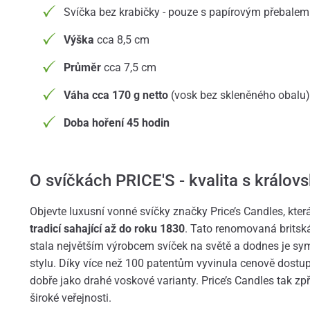
Svíčka bez krabičky - pouze s papírovým přebalem
Výška
cca 8,5 cm
Průměr
cca 7,5 cm
Váha cca 170 g netto
(vosk bez skleněného obalu)
Doba hoření 45 hodin
O svíčkách PRICE'S - kvalita s královs
Objevte luxusní vonné svíčky značky Price’s Candles, která
tradicí sahající až do roku 1830
. Tato renomovaná britsk
stala největším výrobcem svíček na světě a dodnes je sym
stylu. Díky více než 100 patentům vyvinula cenově dostupn
dobře jako drahé voskové varianty. Price’s Candles tak zp
široké veřejnosti.