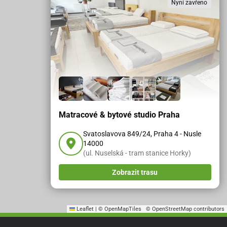
Nyní zavřeno
Matracové & bytové studio Praha
Svatoslavova 849/24, Praha 4 - Nusle
14000
(ul. Nuselská - tram stanice Horky)
Zobrazit trasu
Leaflet
|
© OpenMapTiles
© OpenStreetMap contributors