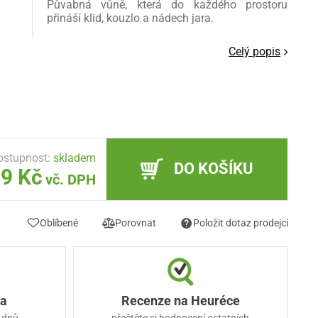
Půvabná vůně, která do každého prostoru
přináší klid, kouzlo a nádech jara.
Celý popis
ostupnost:
skladem
DO KOŠÍKU
9 Kč
vč. DPH
Oblíbené
Porovnat
Položit dotaz prodejci
ka
Recenze na Heuréce
 dnů
přečtěte si hodnocení ostatních