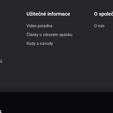
Užitečné informace
O společ
Video poradna
O nás
Články o zdravém spánku
Rady a návody
jů
s