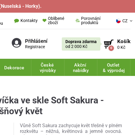
(Nuselská - Horky).
Oblíbené
Porovnání
Kontakty
CZ
zboží
produktů
pu
Přihlášení
Košík
Doprava zdarma
od 2 000 Kč
Registrace
0 Kč
0
České
Akční
Outlet
Dekorace
výrobky
nabídky
& výprodej
víčka ve skle Soft Sakura -
ešňový květ
Vůně Soft Sakura zachycuje květ třešně v plném
rozkvětu – něžná, květinová a jemně ovocná.