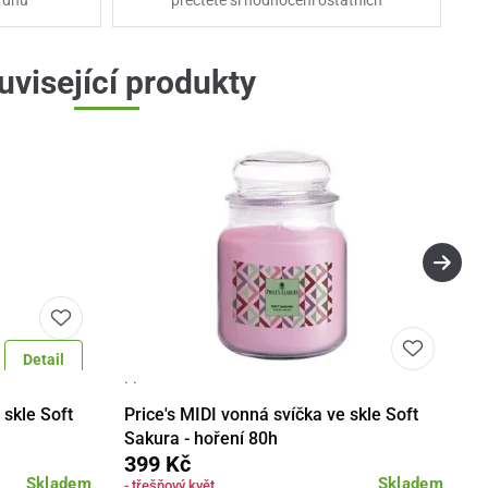
uvisející produkty
Detail
· ·
Do košíku
Detail
Do košíku
 skle Soft
Price's MIDI vonná svíčka ve skle Soft
Sakura - hoření 80h
399 Kč
Skladem
Skladem
- třešňový květ