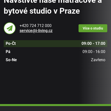
bytové studio v Praze
+420 724 712 000
Více
o studiu
service@i-living.cz
Po-Čt
09:00 - 17:00
Pá
09:00 - 16:00
So-Ne
Zavřeno