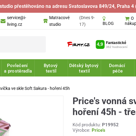
studio přestěhováno na adresu Svatoslavova 849/24, Praha 4 
service@i-
Matracové
(Dnes 9-
O
náku
BLOG
living.cz
studio
17)
Povlečení
Bytový
Dětský bytový
Domácí
a prostěradla
textil
textil
péče
svíčka ve skle Soft Sakura - hoření 45h
Price's vonná s
hoření 45h - tř
Kód produktu:
P19952
Výrobce:
Price’s