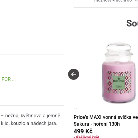
So
FOR ...
· ·
 – něžná, květinová a jemně
Price's MAXI vonná svíčka ve
klid, kouzlo a nádech jara.
Sakura - hoření 130h
499 Kč
- třešňový květ