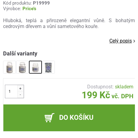
Kód produktu:
P19999
Výrobce:
Price’s
Hluboká, teplá a přirozeně elegantní vůně. S bohatým
cedrovým dřevem a vůní sametového kouře.
Celý popis
Další varianty
Dostupnost:
skladem
+
199 Kč
-
vč. DPH
DO KOŠÍKU