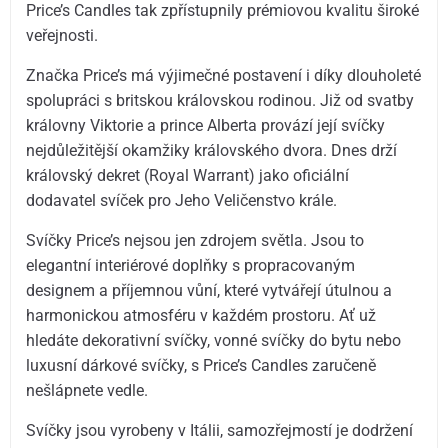
Price’s Candles tak zpřístupnily prémiovou kvalitu široké
veřejnosti.
Značka Price’s má výjimečné postavení i díky dlouholeté
spolupráci s britskou královskou rodinou. Již od svatby
královny Viktorie a prince Alberta provází její svíčky
nejdůležitější okamžiky královského dvora. Dnes drží
královský dekret (Royal Warrant) jako oficiální
dodavatel svíček pro Jeho Veličenstvo krále.
Svíčky Price’s nejsou jen zdrojem světla. Jsou to
elegantní interiérové doplňky s propracovaným
designem a příjemnou vůní, které vytvářejí útulnou a
harmonickou atmosféru v každém prostoru. Ať už
hledáte dekorativní svíčky, vonné svíčky do bytu nebo
luxusní dárkové svíčky, s Price’s Candles zaručeně
nešlápnete vedle.
Svíčky jsou vyrobeny v Itálii, samozřejmostí je dodržení