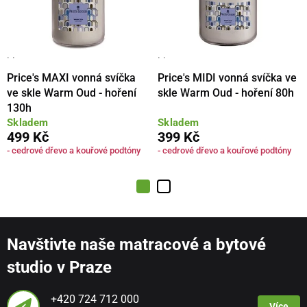
· ·
· ·
Price's MAXI vonná svíčka
Price's MIDI vonná svíčka ve
ve skle Warm Oud - hoření
skle Warm Oud - hoření 80h
130h
Skladem
Skladem
499 Kč
399 Kč
- cedrové dřevo a kouřové podtóny
- cedrové dřevo a kouřové podtóny
Navštivte naše matracové a bytové
studio v Praze
+420 724 712 000
Více