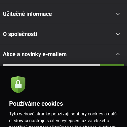
Užitečné informace
O společnosti
Akce a novinky e-mailem
Odeslat
Souhlasím se
zásadami zpracování osobních údajů
Používáme cookies
Tyto webové stránky používají soubory cookies a další
CZ
sledovací nástroje s cílem vylepšení uživatelského