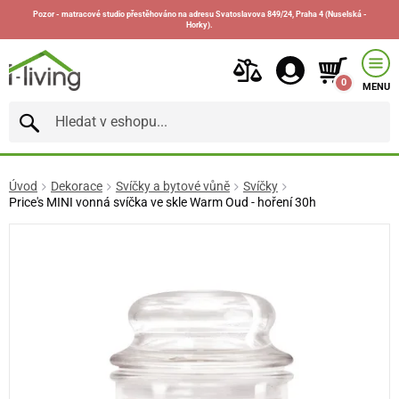
Pozor - matracové studio přestěhováno na adresu Svatoslavova 849/24, Praha 4 (Nuselská -
Horky).
0
MENU
Úvod
Dekorace
Svíčky a bytové vůně
Svíčky
Price's MINI vonná svíčka ve skle Warm Oud - hoření 30h