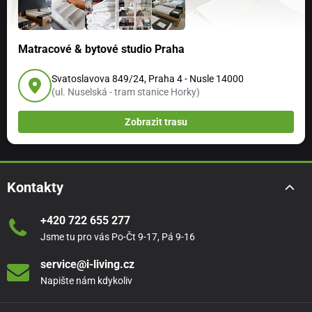
Matracové & bytové studio Praha
Svatoslavova 849/24, Praha 4 - Nusle 14000
(ul. Nuselská - tram stanice Horky)
Zobrazit trasu
Kontakty
+420 722 655 277
Jsme tu pro vás Po-Čt 9-17, Pá 9-16
service@i-living.cz
Napište nám kdykoliv