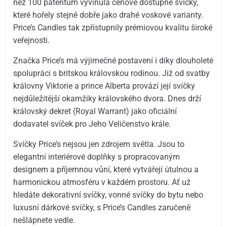
než 100 patentům vyvinula cenově dostupné svíčky,
které hořely stejně dobře jako drahé voskové varianty.
Price’s Candles tak zpřístupnily prémiovou kvalitu široké
veřejnosti.
Značka Price’s má výjimečné postavení i díky dlouholeté
spolupráci s britskou královskou rodinou. Již od svatby
královny Viktorie a prince Alberta provází její svíčky
nejdůležitější okamžiky královského dvora. Dnes drží
královský dekret (Royal Warrant) jako oficiální
dodavatel svíček pro Jeho Veličenstvo krále.
Svíčky Price’s nejsou jen zdrojem světla. Jsou to
elegantní interiérové doplňky s propracovaným
designem a příjemnou vůní, které vytvářejí útulnou a
harmonickou atmosféru v každém prostoru. Ať už
hledáte dekorativní svíčky, vonné svíčky do bytu nebo
luxusní dárkové svíčky, s Price’s Candles zaručeně
nešlápnete vedle.