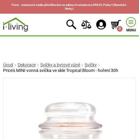
Pozor - matracové studio přestěhováno na adresu Svatoslavova 849/24, Praha 4 (Nuselská -
Horky).
0
MENU
Úvod
Dekorace
Svíčky a bytové vůně
Svíčky
Price's MINI vonná svíčka ve skle Tropical Bloom - hoření 30h