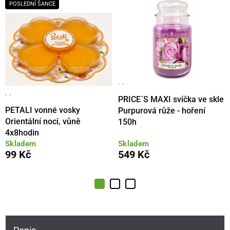
POSLEDNÍ ŠANCE
· ·
· ·
PRICE´S MAXI svíčka ve skle
PETALI vonné vosky
Purpurová růže - hoření
Orientální noci, vůně
150h
4x8hodin
Skladem
Skladem
99 Kč
549 Kč