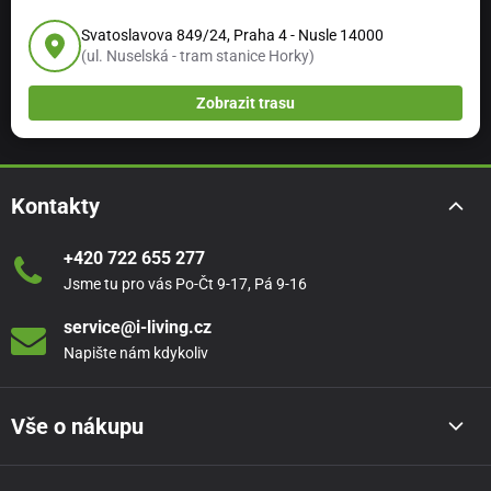
Price´s jsou používány na mnoha oficiálních akcích
britské královské rodiny.
Svatoslavova 849/24, Praha 4 - Nusle 14000
(ul. Nuselská - tram stanice Horky)
Dnes, kdy 80% svíček se využívá pouze pro dekorační
účely, se značka Price´s soustředí takřka jen na vývoj
Zobrazit trasu
nových produktů a vůní, zajišťující zkrášlení domovů po
celém světě.
Svíčky jsou
vyrobeny v Itálii
nejmodernější technologií.
Kontakty
Samozřejmostí je dodržení všech standardů zdravotní
nezávadnosti.
+420 722 655 277
Jsme tu pro vás Po-Čt 9-17, Pá 9-16
service@i-living.cz
Napište nám kdykoliv
Vše o nákupu