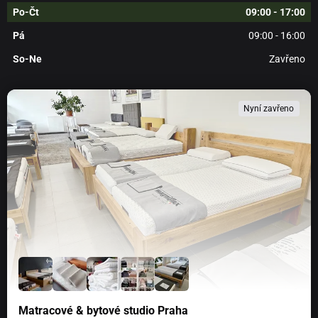
Výška:
9 cm
Po-Čt
09:00 - 17:00
Pá
09:00 - 16:00
Průměr:
6 cm
So-Ne
Zavřeno
Váha:
100 gramů netto (vosk + sklo)
Doba hoření:
20 až 30 hodin
Nyní zavřeno
Miniaturní provedení oblíbených MAXI a MIDI svíček.
O svíčkách PRICE´S
Historie patentovaných svíček Price´s se traduje od roku
1830.
Do konce 19. století byl Price´s dokonce největší
výrobce svíček na světě a disponoval 114 patenty na
inovaci. Tyto svíčky mají dlouhou a úzkou vazbu na
anglickou královskou rodinu. jejich svíce zajišťovaly
světlo na svatbě královny Viktorie a prince Alberta. Dnes
svíčky Price´s drží
ocenění Královská záruka jejího
veličenstva královny
. Toto ocenění zajišťuje, že svíčky
Matracové & bytové studio Praha