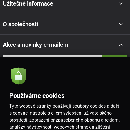
Užitečné informace
O společnosti
Akce a novinky e-mailem
Odeslat
Souhlasím se
zásadami zpracování osobních údajů
Používáme cookies
Tyto webové stránky používají soubory cookies a další
CZ
sledovací nástroje s cílem vylepšení uživatelského
prostředí, zobrazení přizpůsobeného obsahu a reklam,
analýzy návštěvnosti webových stránek a zjištění