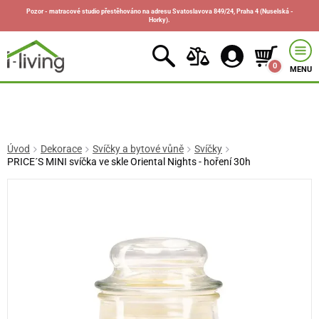
Pozor - matracové studio přestěhováno na adresu Svatoslavova 849/24, Praha 4 (Nuselská -
Horky).
0
MENU
Úvod
Dekorace
Svíčky a bytové vůně
Svíčky
PRICE´S MINI svíčka ve skle Oriental Nights - hoření 30h