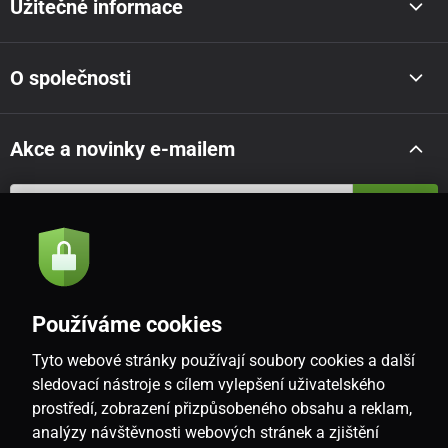
Užitečné informace
O společnosti
Akce a novinky e-mailem
Odeslat
Souhlasím se
zásadami zpracování osobních údajů
Používáme cookies
Tyto webové stránky používají soubory cookies a další
CZ
sledovací nástroje s cílem vylepšení uživatelského
prostředí, zobrazení přizpůsobeného obsahu a reklam,
analýzy návštěvnosti webových stránek a zjištění