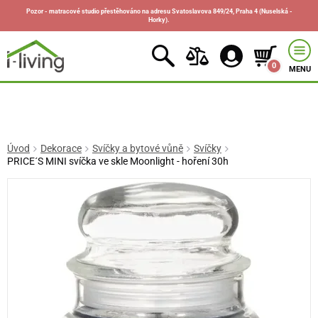
Pozor - matracové studio přestěhováno na adresu Svatoslavova 849/24, Praha 4 (Nuselská -
Horky).
0
MENU
Úvod
Dekorace
Svíčky a bytové vůně
Svíčky
PRICE´S MINI svíčka ve skle Moonlight - hoření 30h