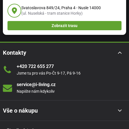
britské královské rodiny.
Svatoslavova 849/24, Praha 4 - Nusle 14000
(ul. Nuselská - tram stanice Horky)
Dnes, kdy 80% svíček se využívá pouze pro dekorační
účely, se značka Price´s soustředí takřka jen na vývoj
Zobrazit trasu
nových produktů a vůní, zajišťující zkrášlení domovů po
celém světě.
Svíčky jsou
vyrobeny v Itálii
nejmodernější technologií.
Kontakty
Samozřejmostí je dodržení všech standardů zdravotní
nezávadnosti.
+420 722 655 277
Jsme tu pro vás Po-Čt 9-17, Pá 9-16
service@i-living.cz
Napište nám kdykoliv
Vše o nákupu