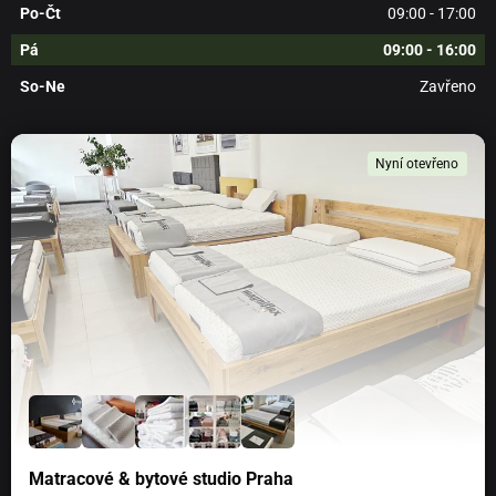
Výška
9 cm
Po-Čt
09:00 - 17:00
Pá
09:00 - 16:00
Průměr
6 cm
So-Ne
Zavřeno
Váha 100 gramů netto (bez skla)
Doba hoření 20 až 30 hodin
Nyní otevřeno
Miniaturní provedení oblíbených MAXI a MIDI svíček.
O svíčkách PRICE´S
Historie patentovaných svíček Price´s se traduje od roku
1830.
Do konce 19. století byl Price´s dokonce největší
výrobce svíček na světě a disponoval 114 patenty na
inovaci. Tyto svíčky mají dlouhou a úzkou vazbu na
anglickou královskou rodinu. jejich svíce zajišťovaly
světlo na svatbě královny Viktorie a prince Alberta. Dnes
svíčky Price´s drží
ocenění Královská záruka jejího
veličenstva královny
. Toto ocenění zajišťuje, že svíčky
Matracové & bytové studio Praha
Price´s jsou používány na mnoha oficiálních akcích