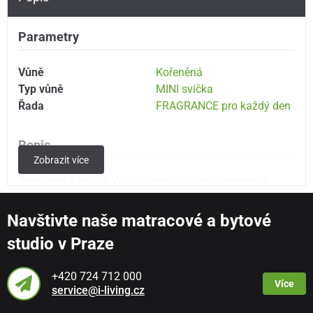
Parametry
Vůně
Kořeněná
Typ vůně
MINI svíčka
Řada
FRAGRANCE pro každý den
Popis
Zobrazit více
Bergamot a pačuli Vás příjemně uvolní a pohodově
naladí. Luxusní provedení ve skle s víčkem. Mini
velikost - doba hoření až 30 hodin.
Navštivte naše matracové a bytové
studio v Praze
Vonné svíčky krásného designu a vytříbené vůně v
miniaturním provedení.
+420 724 712 000
Více
Rozměry
service@i-living.cz