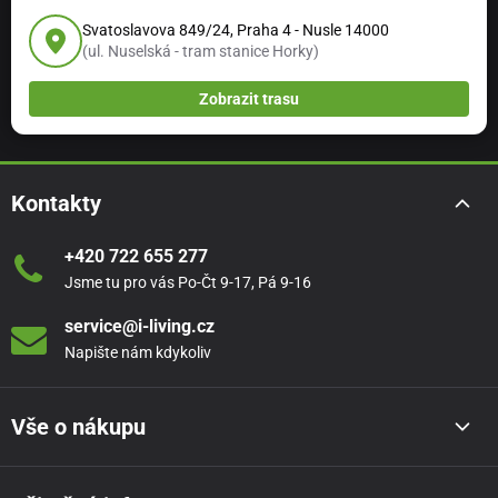
Svatoslavova 849/24, Praha 4 - Nusle 14000
(ul. Nuselská - tram stanice Horky)
Zobrazit trasu
Kontakty
+420 722 655 277
Jsme tu pro vás Po-Čt 9-17, Pá 9-16
service@i-living.cz
Napište nám kdykoliv
Vše o nákupu