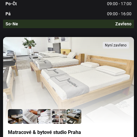
obalu)
Po-Čt
09:00 - 17:00
Pá
09:00 - 16:00
Doba hoření 110-150 hodin
So-Ne
Zavřeno
Svíčky jsou
vyrobeny v Itálii
, samozřejmostí je dodržení
všech standardů zdravotní nezávadnosti.
Nyní zavřeno
O svíčkách PRICE´S
Historie Price´s Patent Candles Ltd. se píše od
roku
1830.
Do konce 19. století byl Price´s největší
výrobce svíček na světě a disponoval 114 patenty na
inovace. Price´s je jedním z hlavních dodavatelů svíček
na významné akce
britské královské rodiny
.
Dnes, kdy 80 % svíček se využívá pouze pro dekorační
účely, se značka Price´s soustředí takřka jen na vývoj
nových produktů a vůní, zajišťující zkrášlení domovů po
celém světě.
Matracové & bytové studio Praha