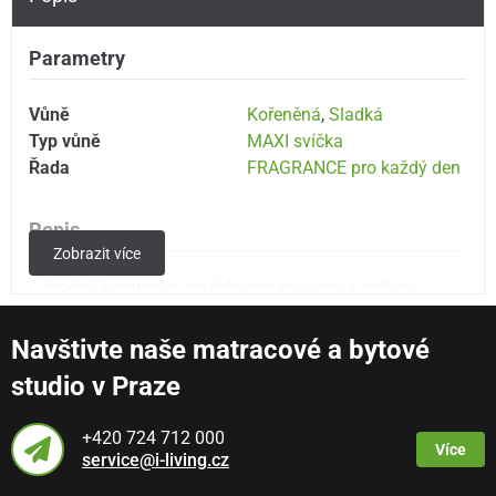
Parametry
Vůně
Kořeněná
,
Sladká
Typ vůně
MAXI svíčka
Řada
FRAGRANCE pro každý den
Popis
Zobrazit více
Lahodný karamel s arašídovým máslem a hořkou
čokoládou, doplněný o hřejivou vanilku a o vůní fazolek
tonka.
Navštivte naše matracové a bytové
studio v Praze
Výška
cca 18 cm
Průměr
cca 10 cm
+420 724 712 000
Více
service@i-living.cz
Váha cca 630 g netto (vosk bez skleněného