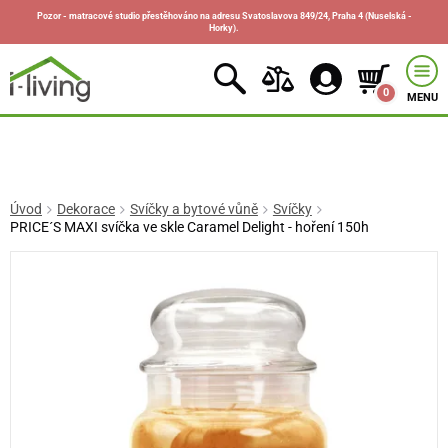
Pozor - matracové studio přestěhováno na adresu Svatoslavova 849/24, Praha 4 (Nuselská -
Horky).
0
MENU
Úvod
Dekorace
Svíčky a bytové vůně
Svíčky
PRICE´S MAXI svíčka ve skle Caramel Delight - hoření 150h