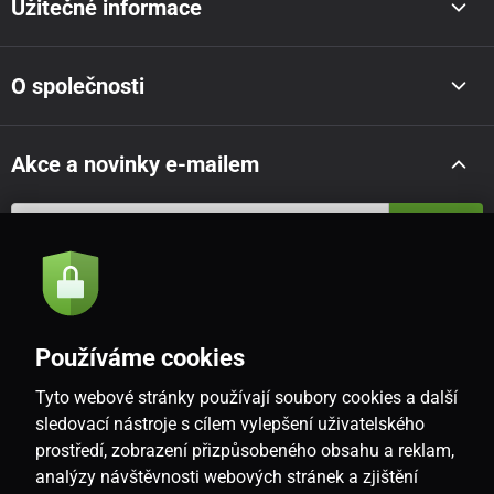
Užitečné informace
O společnosti
Akce a novinky e-mailem
Odeslat
Souhlasím se
zásadami zpracování osobních údajů
Používáme cookies
Tyto webové stránky používají soubory cookies a další
CZ
sledovací nástroje s cílem vylepšení uživatelského
prostředí, zobrazení přizpůsobeného obsahu a reklam,
analýzy návštěvnosti webových stránek a zjištění