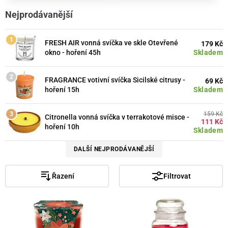
Nejprodávanější
FRESH AIR vonná svíčka ve skle Otevřené
179 Kč
Skladem
okno - hoření 45h
FRAGRANCE votivní svíčka Sicilské citrusy -
69 Kč
Skladem
hoření 15h
159 Kč
Citronella vonná svíčka v terrakotové misce -
111 Kč
hoření 10h
Skladem
DALŠÍ NEJPRODÁVANĚJŠÍ
Řazení
Filtrovat