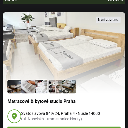
Nyní zavřeno
Matracové & bytové studio Praha
Svatoslavova 849/24, Praha 4 - Nusle 14000
(ul. Nuselská - tram stanice Horky)