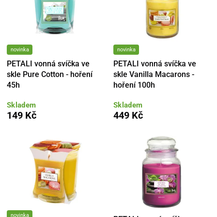
novinka
novinka
PETALI vonná svíčka ve
PETALI vonná svíčka ve
skle Pure Cotton - hoření
skle Vanilla Macarons -
45h
hoření 100h
Skladem
Skladem
149 Kč
449 Kč
novinka