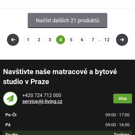
Načíst dalších 21 produktů
…
1
2
3
4
5
6
7
12
Navštivte naše matracové a bytové
studio v Praze
+420 724 712 000
Více
service@i-living.cz
Po-Čt
09:00 - 17:00
Pá
09:00 - 16:00
So-Ne
Zavřeno