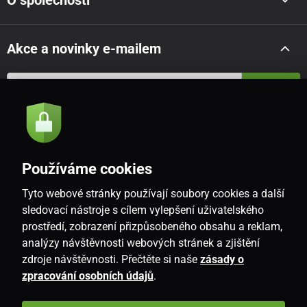
Akce a novinky e-mailem
Odeslat
Souhlasím se
zásadami zpracování osobních údajů
Používáme cookies
Tyto webové stránky používají soubory cookies a další
CZ
sledovací nástroje s cílem vylepšení uživatelského
prostředí, zobrazení přizpůsobeného obsahu a reklam,
analýzy návštěvnosti webových stránek a zjištění
zdroje návštěvnosti. Přečtěte si naše
zásady o
zpracování osobních údajů
.