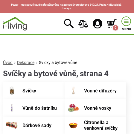
Pozor - matracové studio přestěhováno na adresu Svatoslavova 849/24, Praha 4 (Nuselská -
Horky).
0
MENU
Úvod
Dekorace
Svíčky a bytové vůně
Svíčky a bytové vůně, strana 4
Svíčky
Vonné difuzéry
Vůně do šatníku
Vonné vosky
Citronella a
Dárkové sady
venkovní svíčky