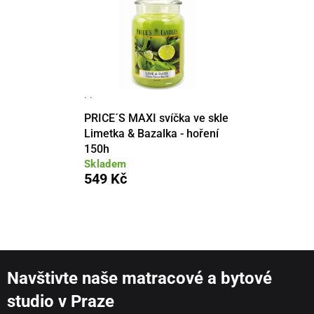
· ·
PRICE´S MAXI svíčka ve skle
Limetka & Bazalka - hoření
150h
Skladem
549 Kč
Navštivte naše matracové a bytové
studio v Praze