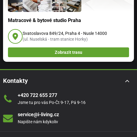
Matracové & bytové studio Praha
Svatoslavova 849/24, Praha 4 - Nusle 14000
(ul. Nuselská - tram stanice Horky)
Zobrazit trasu
Kontakty
+420 722 655 277
Jsme tu pro vás Po-Čt 9-17, Pá 9-16
service@i-living.cz
Napište nám kdykoliv