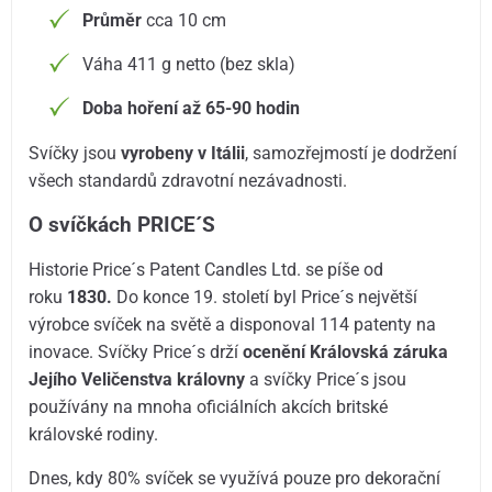
Průměr
cca 10 cm
Váha 411 g netto (bez skla)
Doba hoření až 65-90 hodin
Svíčky jsou
vyrobeny v Itálii
, samozřejmostí je dodržení
všech standardů zdravotní nezávadnosti.
O svíčkách PRICE´S
Historie Price´s Patent Candles Ltd. se píše od
roku
1830.
Do konce 19. století byl Price´s největší
výrobce svíček na světě a disponoval 114 patenty na
inovace. Svíčky Price´s drží
ocenění Královská záruka
Jejího Veličenstva královny
a svíčky Price´s jsou
používány na mnoha oficiálních akcích britské
královské rodiny.
Dnes, kdy 80% svíček se využívá pouze pro dekorační