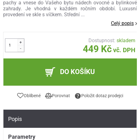
pachy a vnese do Vašeho bytu nádech ovocné a bylinkové
zahrady. Je vhodná v každém ročním období. Luxusní
provedení ve skle s víčkem. Střední ...
Celý popis
Dostupnost:
skladem
+
449 Kč
-
vč. DPH
DO KOŠÍKU
Oblíbené
Porovnat
Položit dotaz prodejci
Popis
Parametry