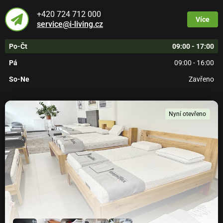
+420 724 712 000
Více
service@i-living.cz
Po-Čt
09:00 - 17:00
Pá
09:00 - 16:00
So-Ne
Zavřeno
Nyní otevřeno