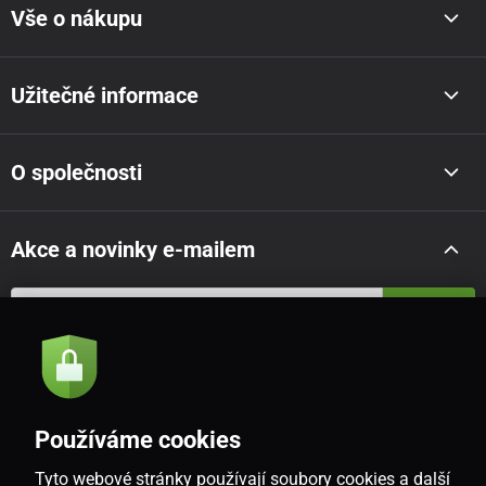
Vše o nákupu
Užitečné informace
O společnosti
Akce a novinky e-mailem
Odeslat
Souhlasím se
zásadami zpracování osobních údajů
Používáme cookies
Tyto webové stránky používají soubory cookies a další
CZ