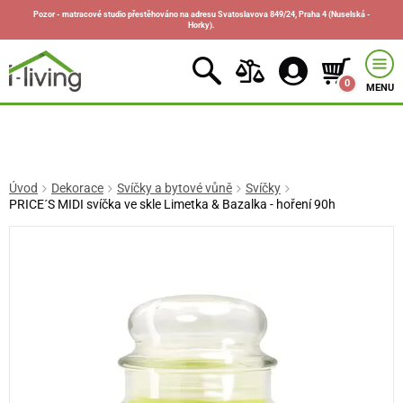
Pozor - matracové studio přestěhováno na adresu Svatoslavova 849/24, Praha 4 (Nuselská -
Horky).
0
MENU
Úvod
Dekorace
Svíčky a bytové vůně
Svíčky
PRICE´S MIDI svíčka ve skle Limetka & Bazalka - hoření 90h