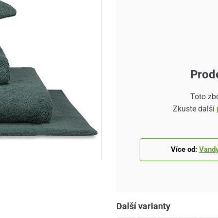
Prod
Toto zb
Zkuste další
Více od:
Vand
Další varianty