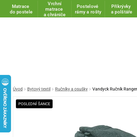
Vrchní
Matrace
Postelové
Přikrývky
matrace
do postele
rámy a rošty
a polštáře
a chrániče
Úvod
Bytový textil
Ručníky a osušky
Vandyck Ručník Ranger
POSLEDNÍ ŠANCE