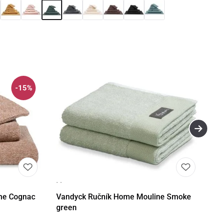
-15%
· ·
Detail
ne Cognac
Vandyck Ručník Home Mouline Smoke
green