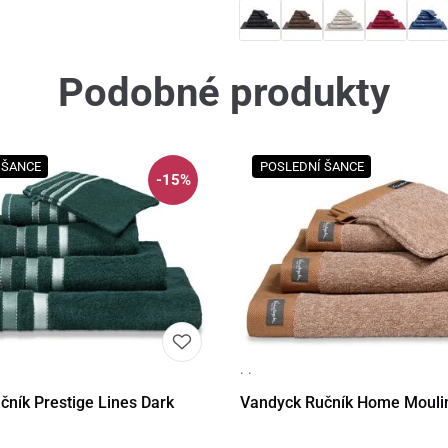
Podobné produkty
 ŠANCE
POSLEDNÍ ŠANCE
-15%
· ·
Detail
Detail
čník Prestige Lines Dark
Vandyck Ručník Home Mouli