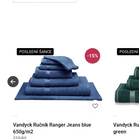
POSLEDNÍ ŠANCE
POSLEDNÍ
-15%
· ·
· ·
Detail
Vandyck Ručník Ranger Jeans blue
Vandyck Ru
650g/m2
green
219 Kč