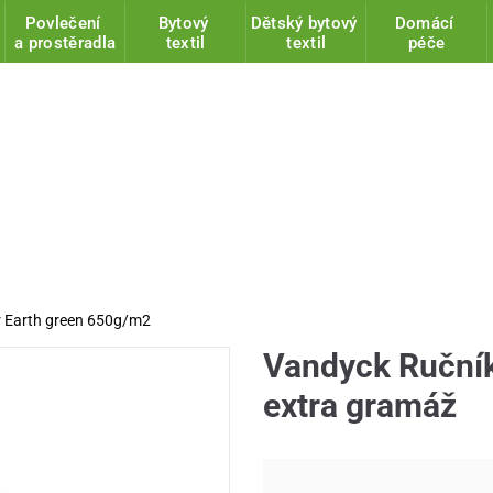
Povlečení
Bytový
Dětský bytový
Domácí
a prostěradla
textil
textil
péče
 Earth green 650g/m2
Vandyck Ručník
extra gramáž