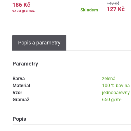
149 Kč
186 Kč
127 Kč
Skladem
extra gramáž
Popis a parametry
Parametry
Barva
zelená
Materiál
100 % bavlna
Vzor
jednobarevný
Gramáž
650 g/m²
Popis