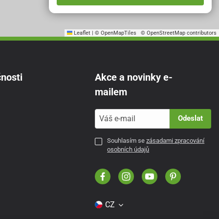
Leaflet
|
© OpenMapTiles
© OpenStreetMap contributors
nosti
Akce a novinky e-
mailem
Odeslat
Souhlasím se
zásadami zpracování
osobních údajů
CZ