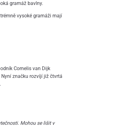
ysoká gramáž bavlny.
xtrémně vysoké gramáži mají
dník Cornelis van Dijk
Nyní značku rozvíjí již čtvrtá
.
ečnosti. Mohou se lišit v