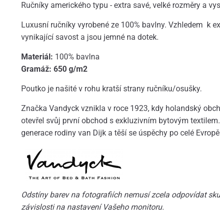
Ručníky amerického typu - extra savé, velké rozměry a v
Luxusní ručníky vyrobené ze 100% bavlny. Vzhledem k e
vynikající savost a jsou jemné na dotek.
Materiál:
100% bavlna
Gramáž: 6
50 g/m2
Poutko je našité v rohu kratší strany ručníku/osušky.
Značka Vandyck vznikla v roce 1923, kdy holandský obcho
otevřel svůj první obchod s exkluzivním bytovým textilem. 
generace rodiny van Dijk a těší se úspěchy po celé Evropě
Odstíny barev na fotografiích nemusí zcela odpovídat skut
závislosti na nastavení Vašeho monitoru.