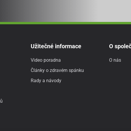
Užitečné informace
O společ
Video poradna
O nás
Články o zdravém spánku
Rady a návody
jů