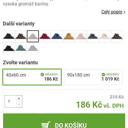
vysoká gramáž bavlny.
Celý popis
Další varianty
Zvolte variantu
40x60 cm
skladem
90x180 cm
skladem
186 Kč
1 019 Kč
219 Kč
+
186 Kč
-
vč. DPH
DO KOŠÍKU