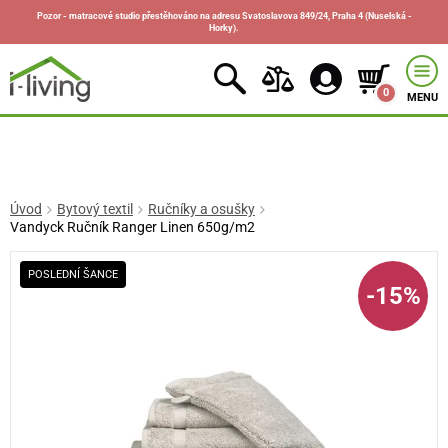
Pozor - matracové studio přestěhováno na adresu Svatoslavova 849/24, Praha 4 (Nuselská -
Horky).
0
MENU
Úvod
Bytový textil
Ručníky a osušky
Vandyck Ručník Ranger Linen 650g/m2
POSLEDNÍ ŠANCE
-15%