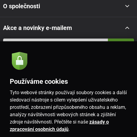
O společnosti
Akce a novinky e-mailem
Odeslat
Souhlasím se
zásadami zpracování osobních údajů
Používáme cookies
Tyto webové stránky používají soubory cookies a další
CZ
sledovací nástroje s cílem vylepšení uživatelského
prostředí, zobrazení přizpůsobeného obsahu a reklam,
analýzy návštěvnosti webových stránek a zjištění
zdroje návštěvnosti. Přečtěte si naše
zásady o
zpracování osobních údajů
.