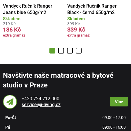
Vandyck Ručník Ranger
Vandyck Ručník Ranger
Jeans blue 650g/m2
Black - černá 650g/m2
Skladem
Skladem
219 Kč
399 Kč
186 Kč
339 Kč
extra gramáž
extra gramáž
Navštivte naše matracové a bytové
studio v Praze
+420 724 712 000
Více
service@i-living.cz
Po-Čt
09:00 - 17:00
Pá
09:00 - 16:00