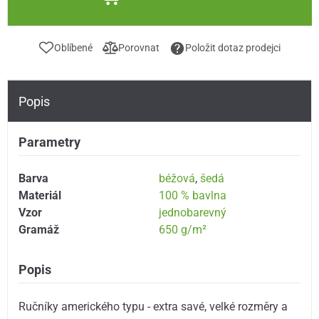
Oblíbené
Porovnat
Položit dotaz prodejci
Popis
Parametry
Barva
béžová
,
šedá
Materiál
100 % bavlna
Vzor
jednobarevný
Gramáž
650 g/m²
Popis
Ručníky amerického typu - extra savé, velké rozměry a