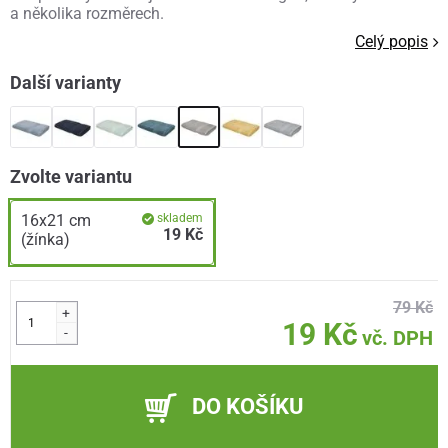
a několika rozměrech.
Celý popis
Další varianty
Zvolte variantu
16x21 cm
skladem
19 Kč
(žínka)
79 Kč
+
19 Kč
-
vč. DPH
DO KOŠÍKU