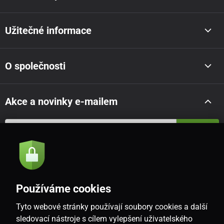
Užitečné informace
O společnosti
Akce a novinky e-mailem
Odeslat
Souhlasím se
zásadami zpracování osobních údajů
Používáme cookies
Tyto webové stránky používají soubory cookies a další
CZ
sledovací nástroje s cílem vylepšení uživatelského