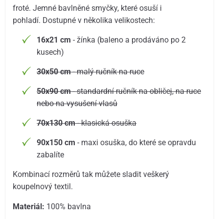
froté. Jemné bavlněné smyčky, které osuší i
pohladí. Dostupné v několika velikostech:
16x21 cm
- žínka (baleno a prodáváno po 2
kusech)
30x50 cm
- malý ručník na ruce
50x90 cm
- standardní ručník na obličej, na ruce
nebo na vysušení vlasů
70x130 cm
- klasická osuška
90x150 cm
- maxi osuška, do které se opravdu
zabalíte
Kombinací rozměrů tak můžete sladit veškerý
koupelnový textil.
Materiál:
100% bavlna