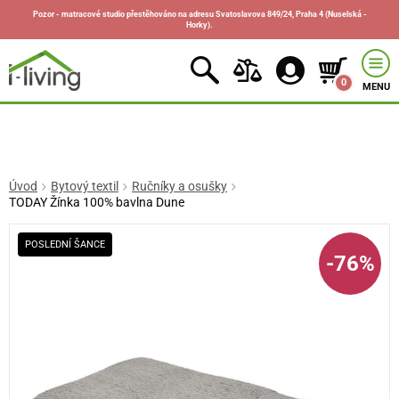
Pozor - matracové studio přestěhováno na adresu Svatoslavova 849/24, Praha 4 (Nuselská -
Horky).
0
MENU
Úvod
Bytový textil
Ručníky a osušky
TODAY Žínka 100% bavlna Dune
POSLEDNÍ ŠANCE
-76%