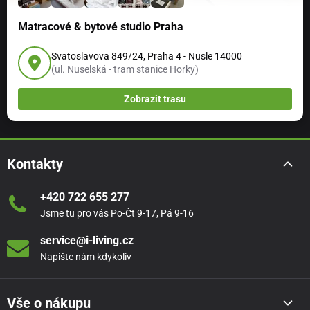
Matracové & bytové studio Praha
Svatoslavova 849/24, Praha 4 - Nusle 14000
(ul. Nuselská - tram stanice Horky)
Zobrazit trasu
Kontakty
+420 722 655 277
Jsme tu pro vás Po-Čt 9-17, Pá 9-16
service@i-living.cz
Napište nám kdykoliv
Vše o nákupu