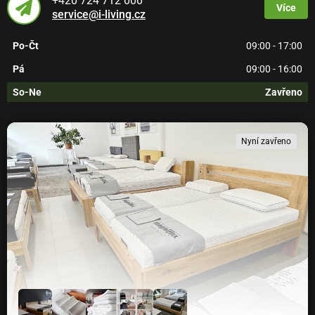
+420 724 712 000
Více
service@i-living.cz
Po-Čt
09:00 - 17:00
Pá
09:00 - 16:00
So-Ne
Zavřeno
Nyní zavřeno