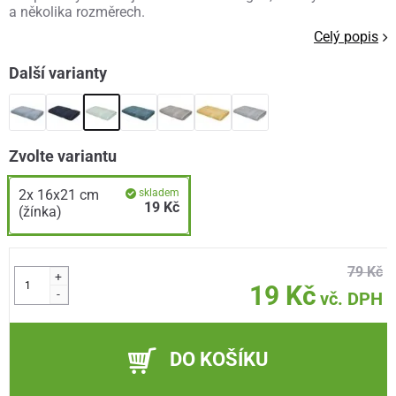
a několika rozměrech.
Celý popis
Další varianty
Zvolte variantu
2x 16x21 cm
skladem
19 Kč
(žínka)
79 Kč
+
19 Kč
-
vč. DPH
DO KOŠÍKU