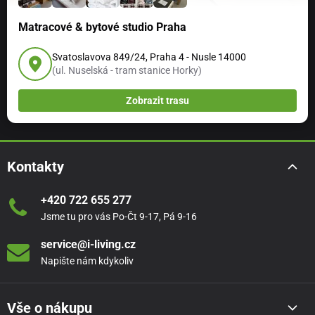
Matracové & bytové studio Praha
Svatoslavova 849/24, Praha 4 - Nusle 14000
(ul. Nuselská - tram stanice Horky)
Zobrazit trasu
Kontakty
+420 722 655 277
Jsme tu pro vás Po-Čt 9-17, Pá 9-16
service@i-living.cz
Napište nám kdykoliv
Vše o nákupu