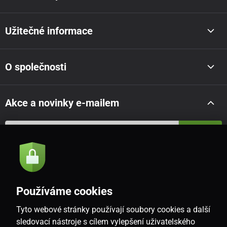
Užitečné informace
O společnosti
Akce a novinky e-mailem
Odeslat
Souhlasím se
zásadami zpracování osobních údajů
Používáme cookies
Tyto webové stránky používají soubory cookies a další
CZ
sledovací nástroje s cílem vylepšení uživatelského