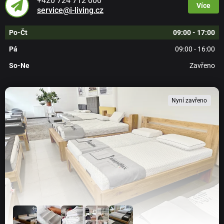
+420 724 712 000
Více
service@i-living.cz
Po-Čt
09:00 - 17:00
Pá
09:00 - 16:00
So-Ne
Zavřeno
Nyní zavřeno