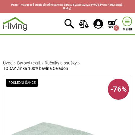
Pozor - matracové studio přestěhováno na adresu Svatoslavova 849/24, Praha 4 (Nuselská -
Horky).
0
MENU
Úvod
Bytový textil
Ručníky a osušky
TODAY Žínka 100% bavlna Celadon
POSLEDNÍ ŠANCE
-76%