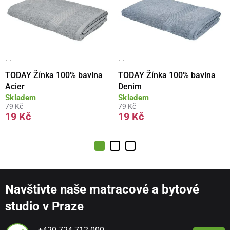
· ·
· ·
TODAY Žínka 100% bavlna
TODAY Žínka 100% bavlna
Acier
Denim
Skladem
Skladem
79 Kč
79 Kč
19 Kč
19 Kč
Navštivte naše matracové a bytové
studio v Praze