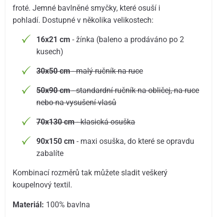
froté. Jemné bavlněné smyčky, které osuší i
pohladí. Dostupné v několika velikostech:
16x21 cm
- žínka (baleno a prodáváno po 2
kusech)
30x50 cm
- malý ručník na ruce
50x90 cm
- standardní ručník na obličej, na ruce
nebo na vysušení vlasů
70x130 cm
- klasická osuška
90x150 cm
- maxi osuška, do které se opravdu
zabalíte
Kombinací rozměrů tak můžete sladit veškerý
koupelnový textil.
Materiál:
100% bavlna