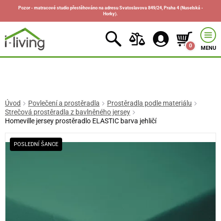
Pozor - matracové studio přestěhováno na adresu Svatoslavova 849/24, Praha 4 (Nuselská -
Horky).
0
MENU
Úvod
Povlečení a prostěradla
Prostěradla podle materiálu
Strečová prostěradla z bavlněného jersey
Homeville jersey prostěradlo ELASTIC barva jehličí
POSLEDNÍ ŠANCE