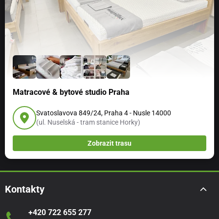
Praní je možné na 40°C, doporučujeme tuto teplotu pro
zachování krásných barev. Sušení v sušičce je možné
Matracové & bytové studio Praha
na nízkou teplotu.
Svatoslavova 849/24, Praha 4 - Nusle 14000
(ul. Nuselská - tram stanice Horky)
Zobrazit trasu
Kontakty
+420 722 655 277