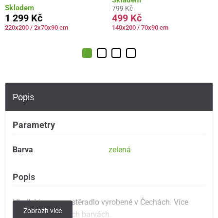
Skladem
799 Kč
1 299 Kč
499 Kč
220x200 / 2x70x90 cm
140x200 / 70x90 cm
Popis
Parametry
Barva
zelená
Popis
Hladké jersey prostěradlo vyrobené v Čechách. Více
Zobrazit více
rozměrů v krásných barvách.