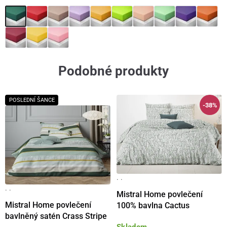
Podobné produkty
POSLEDNÍ ŠANCE
-38%
· ·
· ·
Mistral Home povlečení
Mistral Home povlečení
100% bavlna Cactus
bavlněný satén Crass Stripe
Skladem