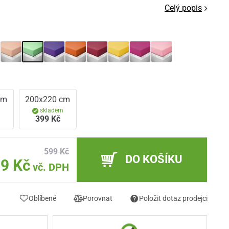
Celý popis
cm
200x220 cm
m
skladem
399 Kč
599 Kč
DO KOŠÍKU
9 Kč
vč. DPH
Oblíbené
Porovnat
Položit dotaz prodejci