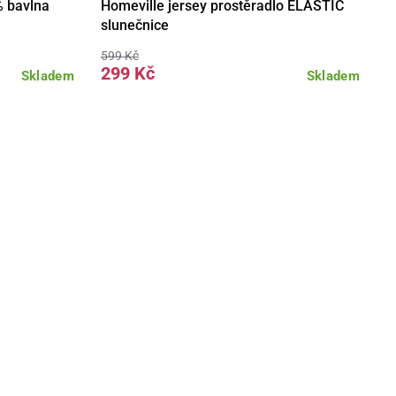
% bavlna
Homeville jersey prostěradlo ELASTIC
slunečnice
599 Kč
299 Kč
Skladem
Skladem