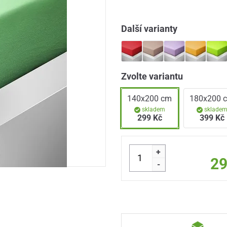
Další varianty
Zvolte variantu
140x200 cm
180x200 
skladem
sklade
299 Kč
399 Kč
+
29
-