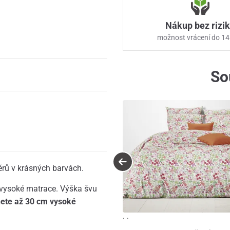
Nákup bez rizi
možnost vrácení do 14
So
ěrů v krásných barvách.
a vysoké matrace. Výška švu
ete až 30 cm vysoké
· ·