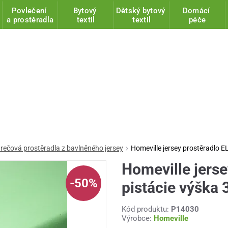
Povlečení
Bytový
Dětský bytový
Domácí
a prostěradla
textil
textil
péče
trečová prostěradla z bavlněného jersey
Homeville jersey prostěradlo E
Homeville jers
-50%
pistácie výška
Kód produktu:
P14030
Výrobce:
Homeville