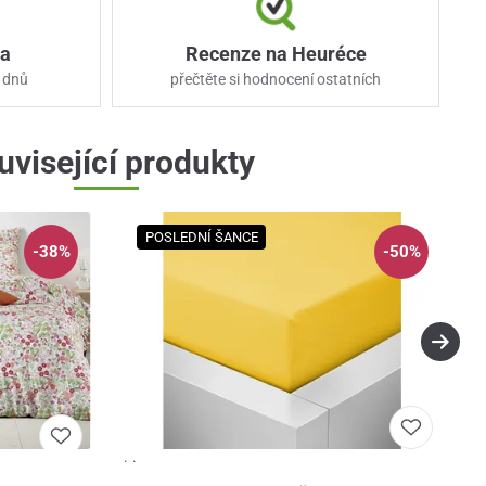
ka
Recenze na Heuréce
 dnů
přečtěte si hodnocení ostatních
uvisející produkty
POSLEDNÍ ŠANCE
-38%
-50%
· ·
Detail
Detail