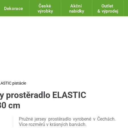
České
Akční
Outlet
Dekorace
výrobky
nabídky
& výprodej
LASTIC pistácie
ey prostěradlo ELASTIC
 30 cm
Pružné jersey prostěradlo vyrobené v Čechách.
Více rozměrů v krásných barvách.