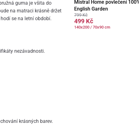
Mistral Home povlečení 100
 pružná guma je všita do
English Garden
 bude na matraci krásně držet
799 Kč
hodí se na letní období.
499 Kč
140x200 / 70x90 cm
ifikáty nezávadnosti.
achování krásných barev.