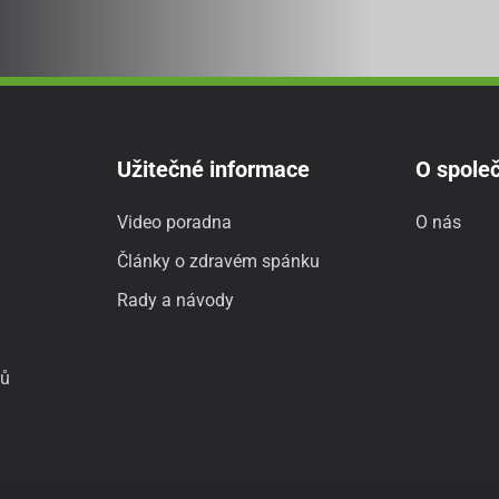
Užitečné informace
O společ
Video poradna
O nás
Články o zdravém spánku
Rady a návody
jů