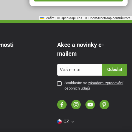
Leaflet
|
© OpenMapTiles
© OpenStreetMap contributors
nosti
Akce a novinky e-
mailem
Odeslat
Souhlasím se
zásadami zpracování
osobních údajů
CZ