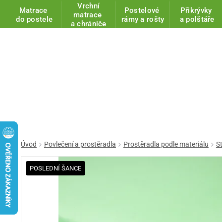
Vrchní
Matrace
Postelové
Přikrývky
matrace
do postele
rámy a rošty
a polštáře
a chrániče
Úvod
Povlečení a prostěradla
Prostěradla podle materiálu
S
POSLEDNÍ ŠANCE