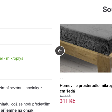
So
er - mikroplyš
· ·
Homeville prostěradlo mikro
zimní sezónu - novinky z
cm šedá
479 Kč
311 Kč
hladu
, což se hodí především
 příjemné na omak
.