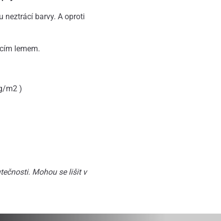
 neztrácí barvy. A oproti
žícím lemem.
g/m2 )
ečnosti. Mohou se lišit v