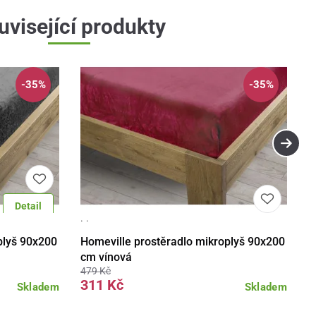
uvisející produkty
-35%
-35%
Detail
· ·
Do košíku
Detail
Do košíku
plyš 90x200
Homeville prostěradlo mikroplyš 90x200
cm vínová
479 Kč
311 Kč
Skladem
Skladem