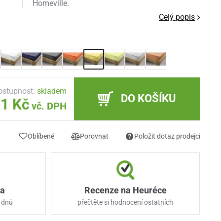
Homeville.
Celý popis
ostupnost:
skladem
DO KOŠÍKU
1 Kč
vč. DPH
Oblíbené
Porovnat
Položit dotaz prodejci
ka
Recenze na Heuréce
 dnů
přečtěte si hodnocení ostatních