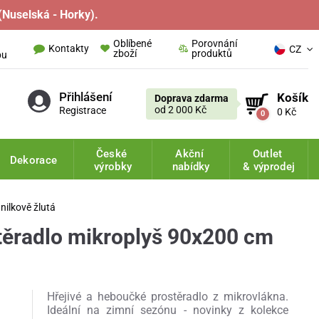
(Nuselská - Horky).
Oblíbené
Porovnání
Kontakty
CZ
zboží
produktů
pu
Přihlášení
Košík
Doprava zdarma
od 2 000 Kč
Registrace
0 Kč
0
České
Akční
Outlet
Dekorace
výrobky
nabídky
& výprodej
nilkově žlutá
těradlo mikroplyš 90x200 cm
Hřejivé a heboučké prostěradlo z mikrovlákna.
Ideální na zimní sezónu - novinky z kolekce