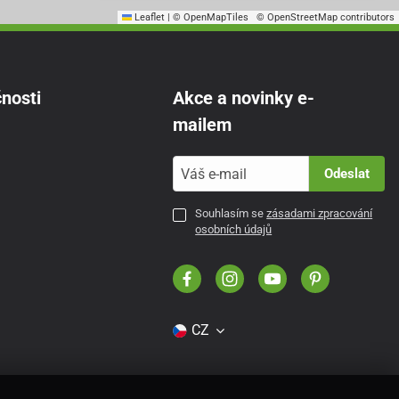
Leaflet
|
© OpenMapTiles
© OpenStreetMap contributors
nosti
Akce a novinky e-
mailem
Odeslat
Souhlasím se
zásadami zpracování
osobních údajů
CZ