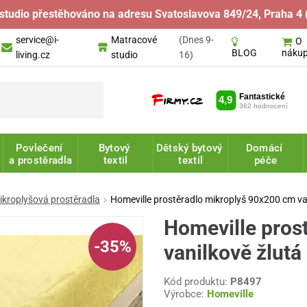
studio přestěhováno na adresu Svatoslavova 849/24, Praha 4 
service@i-
Matracové
(Dnes 9-
O
náku
BLOG
living.cz
studio
16)
Povlečení
Bytový
Dětský bytový
Domácí
a prostěradla
textil
textil
péče
ikroplyšová prostěradla
Homeville prostěradlo mikroplyš 90x200 cm va
Homeville pros
-35%
vanilkově žlutá
Kód produktu:
P8497
Výrobce:
Homeville