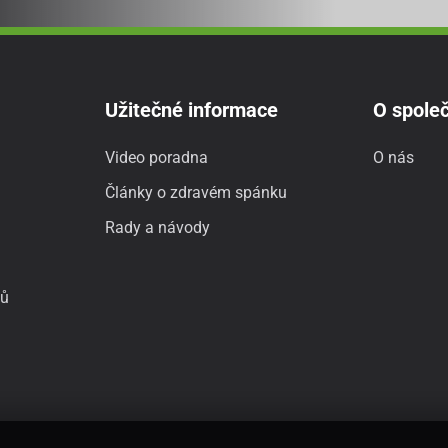
Užitečné informace
O společ
Video poradna
O nás
Články o zdravém spánku
Rady a návody
jů