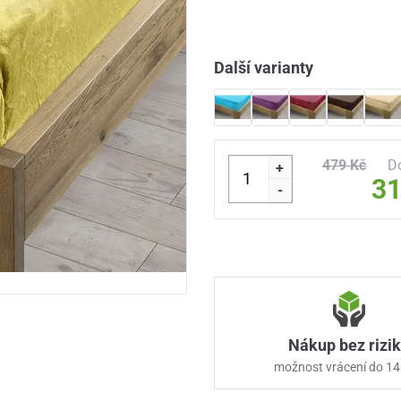
Další varianty
479 Kč
D
+
31
-
Nákup bez rizi
možnost vrácení do 14