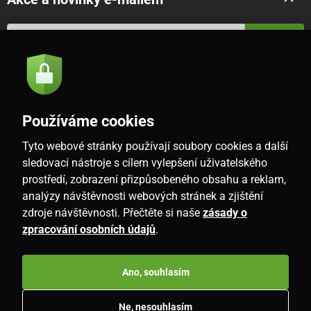
Odeslat
Souhlasím se
zásadami zpracování osobních údajů
Používáme cookies
Tyto webové stránky používají soubory cookies a další
CZ
sledovací nástroje s cílem vylepšení uživatelského
prostředí, zobrazení přizpůsobeného obsahu a reklam,
analýzy návštěvnosti webových stránek a zjištění
zdroje návštěvnosti. Přečtěte si naše
zásady o
zpracování osobních údajů
.
Ano, souhlasím
Copyright © 2026
www.i-living.cz
. Všechna práva vyhrazena.
Ne, nesouhlasím