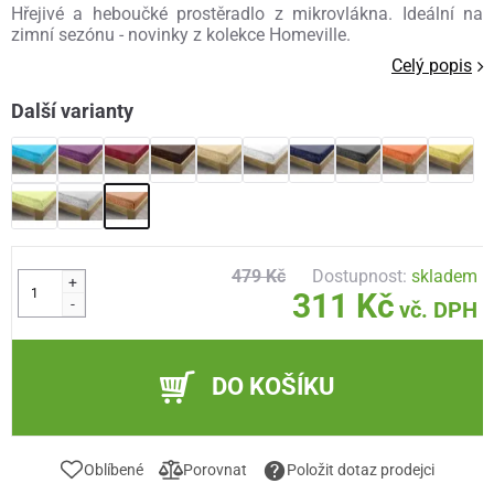
Hřejivé a heboučké prostěradlo z mikrovlákna. Ideální na
zimní sezónu - novinky z kolekce Homeville.
Celý popis
Další varianty
479 Kč
Dostupnost:
skladem
+
311 Kč
-
vč. DPH
DO KOŠÍKU
Oblíbené
Porovnat
Položit dotaz prodejci