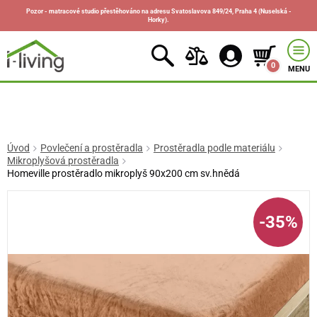
Pozor - matracové studio přestěhováno na adresu Svatoslavova 849/24, Praha 4 (Nuselská -
Horky).
0
MENU
Úvod
Povlečení a prostěradla
Prostěradla podle materiálu
Mikroplyšová prostěradla
Homeville prostěradlo mikroplyš 90x200 cm sv.hnědá
-35%