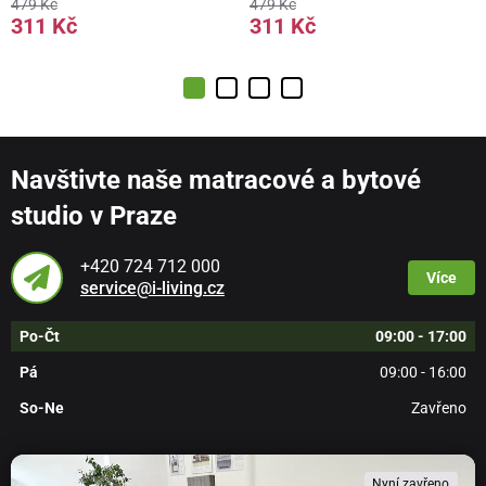
479 Kč
479 Kč
311 Kč
311 Kč
Navštivte naše matracové a bytové
studio v Praze
+420 724 712 000
Více
service@i-living.cz
Po-Čt
09:00 - 17:00
Pá
09:00 - 16:00
So-Ne
Zavřeno
Nyní zavřeno