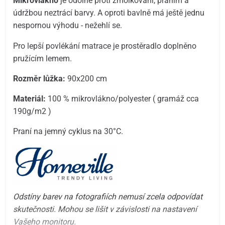
Mikrovlákno
je odolné proti žmolkování, praním a
údržbou neztrácí barvy. A oproti bavlně má ještě jednu
nespornou výhodu - nežehlí se.
Pro lepší povlékání matrace je prostěradlo doplněno
pružícím lemem.
Rozměr lůžka:
90x200 cm
Materiál:
100 % mikrovlákno/polyester ( gramáž cca
190g/m2 )
Praní na jemný cyklus na 30°C.
Odstíny barev na fotografiích nemusí zcela odpovídat
skutečnosti. Mohou se lišit v závislosti na nastavení
Vašeho monitoru.