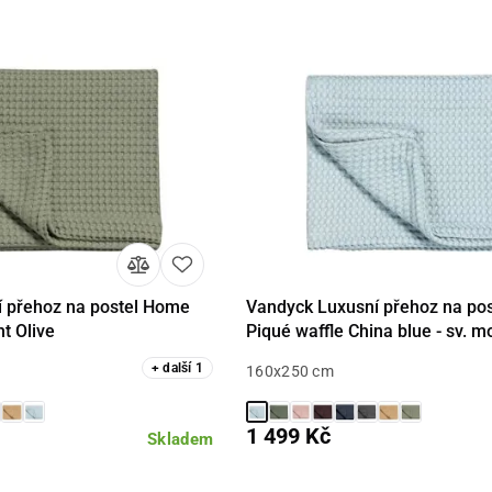
 přehoz na postel Home
Vandyck Luxusní přehoz na po
Detail
Detail
ht Olive
Piqué waffle China blue - sv. m
+
další
1
160x250 cm
1 499 Kč
Skladem