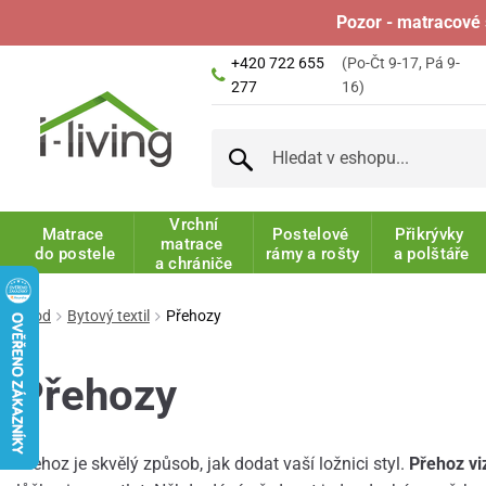
Pozor - matracové 
+420 722 655
(Po-Čt 9-17, Pá 9-
277
16)
Vrchní
Matrace
Postelové
Přikrývky
matrace
do postele
rámy a rošty
a polštáře
a chrániče
Úvod
Bytový textil
Přehozy
Přehozy
Přehoz je skvělý způsob, jak dodat vaší ložnici styl.
Přehoz vi