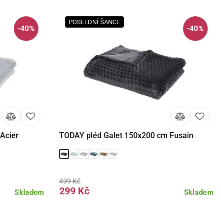
POSLEDNÍ ŠANCE
-40%
-40%
Acier
TODAY pléd Galet 150x200 cm Fusain
košíku
Detail
Do košíku
499 Kč
299 Kč
Skladem
Skladem