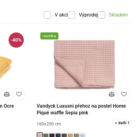
V akci
Výprodej
Skladem
novinka
-40%
m Ocre
Vandyck Luxusní přehoz na postel Home
košíku
Detail
Piqué waffle Sepia pink
+
další
1
160x250 cm