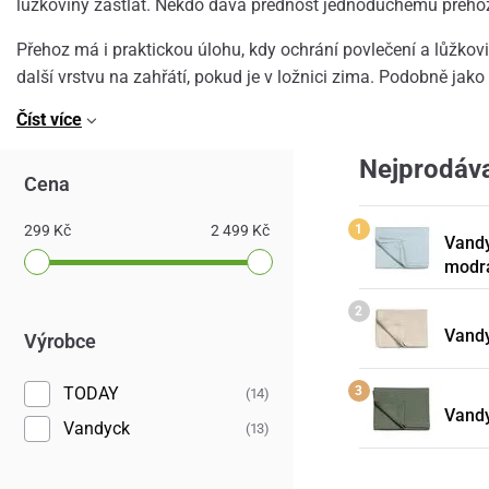
lůžkoviny zastlat. Někdo dává přednost jednoduchému přehozen
Přehoz má i praktickou úlohu, kdy ochrání povlečení a lůžkov
další vrstvu na zahřátí, pokud je v ložnici zima. Podobně ja
Číst více
Nejprodáva
Cena
299 Kč
2 499 Kč
Vandy
modr
Vandy
Výrobce
TODAY
(14)
Vandy
Vandyck
(13)