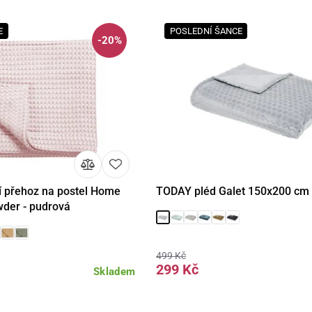
E
POSLEDNÍ ŠANCE
-20%
 přehoz na postel Home
TODAY pléd Galet 150x200 cm 
Detail
Detail
Do 
wder - pudrová
499 Kč
299 Kč
Skladem