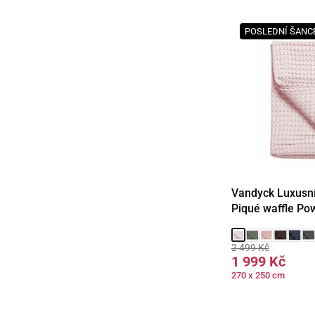
POSLEDNÍ ŠANC
Vandyck Luxusní
Piqué waffle Po
2 499 Kč
1 999 Kč
270 x 250 cm