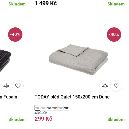
1 499 Kč
Skladem
Skladem
-40%
-40%
m Fusain
TODAY pléd Galet 150x200 cm Dune
košíku
Detail
Do košíku
499 Kč
299 Kč
Skladem
Skladem