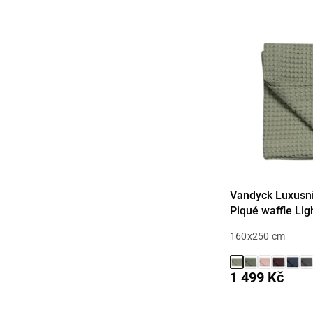
Vandyck Luxusní
Piqué waffle Lig
160x250 cm
1 499 Kč