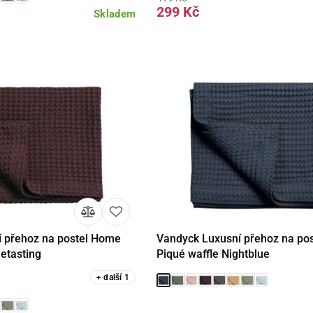
299 Kč
Skladem
 přehoz na postel Home
Vandyck Luxusní přehoz na po
Detail
Detail
etasting
Piqué waffle Nightblue
+
další
1