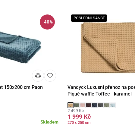
POSLEDNÍ ŠANCE
-40%
et 150x200 cm Paon
Vandyck Luxusní přehoz na po
Do košíku
Detail
Piqué waffle Toffee - karamel
2 499 Kč
1 999 Kč
Skladem
270 x 250 cm