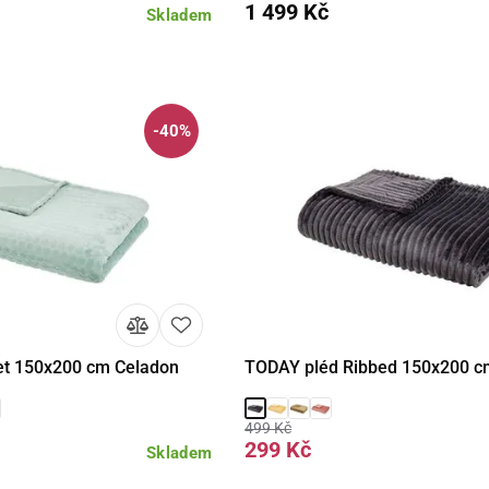
1 499 Kč
Skladem
-40%
et 150x200 cm Celadon
TODAY pléd Ribbed 150x200 c
Do košíku
Detail
Do 
499 Kč
299 Kč
Skladem