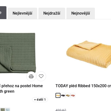
e
Nejlevnější
Nejdražší
Nejnovější
 přehoz na postel Home
TODAY pléd Ribbed 150x200 c
Detail
Detail
Do 
th green
+
další
1
499 Kč