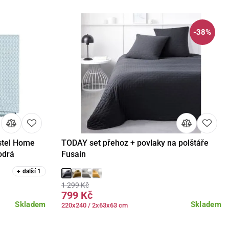
-38%
stel Home
TODAY set přehoz + povlaky na polštáře
Detail
odrá
Fusain
+
další
1
1 299 Kč
799 Kč
Skladem
Skladem
220x240 / 2x63x63 cm