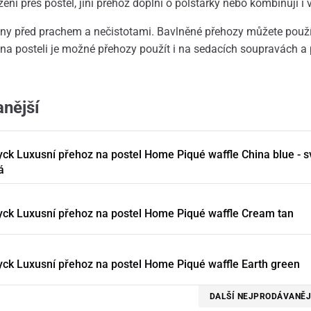
í přes postel, jiní přehoz doplní o polštářky nebo kombinují i 
iny před prachem a nečistotami. Bavlněné přehozy můžete použít
ko na posteli je možné přehozy použít i na sedacích soupravách 
nější
ck Luxusní přehoz na postel Home Piqué waffle China blue - s
á
ck Luxusní přehoz na postel Home Piqué waffle Cream tan
ck Luxusní přehoz na postel Home Piqué waffle Earth green
DALŠÍ NEJPRODÁVANĚJ