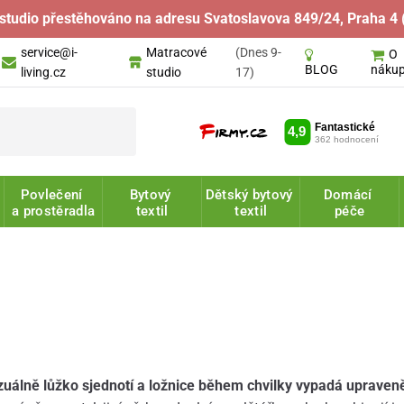
studio přestěhováno na adresu Svatoslavova 849/24, Praha 4 
service@i-
Matracové
(Dnes 9-
O
náku
BLOG
living.cz
studio
17)
Povlečení
Bytový
Dětský bytový
Domácí
a prostěradla
textil
textil
péče
zuálně lůžko sjednotí a ložnice během chvilky vypadá upraveně