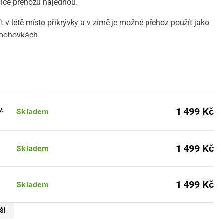
více přehozů najednou.
 v létě místo přikrývky a v zimě je možné přehoz použít jako
a pohovkách.
v.
1 499 Kč
Skladem
1 499 Kč
Skladem
1 499 Kč
Skladem
ŠÍ