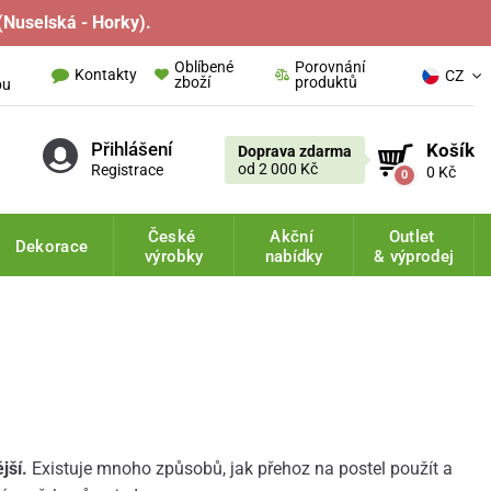
(Nuselská - Horky).
Oblíbené
Porovnání
Kontakty
CZ
zboží
produktů
pu
Přihlášení
Košík
Doprava zdarma
od 2 000 Kč
Registrace
0 Kč
0
České
Akční
Outlet
Dekorace
výrobky
nabídky
& výprodej
jší.
Existuje mnoho způsobů, jak přehoz na postel použít a