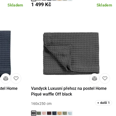
1 499 Kč
Skladem
Skladem
stel Home
Vandyck Luxusní přehoz na postel Home
Detail
Piqué waffle Off black
+
další
1
160x250 cm