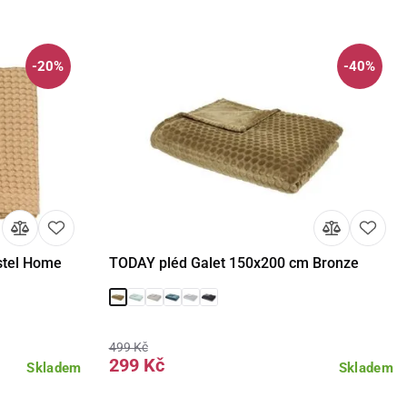
-20%
-40%
stel Home
TODAY pléd Galet 150x200 cm Bronze
Detail
Do košíku
499 Kč
299 Kč
Skladem
Skladem