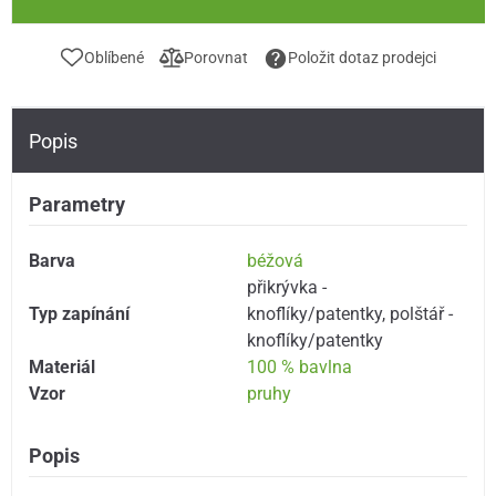
Oblíbené
Porovnat
Položit dotaz prodejci
Popis
Parametry
Barva
béžová
přikrývka -
Typ zapínání
knoflíky/patentky
,
polštář -
knoflíky/patentky
Materiál
100 % bavlna
Vzor
pruhy
Popis