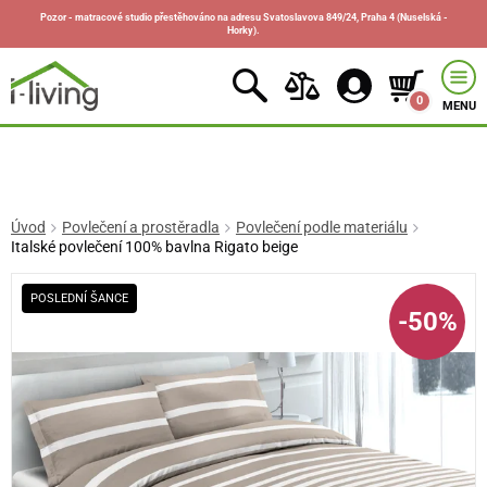
Pozor - matracové studio přestěhováno na adresu Svatoslavova 849/24, Praha 4 (Nuselská -
Horky).
0
MENU
Úvod
Povlečení a prostěradla
Povlečení podle materiálu
Italské povlečení 100% bavlna Rigato beige
POSLEDNÍ ŠANCE
-50%