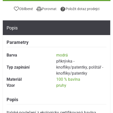
Oblíbené
Porovnat
Položit dotaz prodejci
Popis
Parametry
Barva
modrá
přikrývka -
Typ zapínání
knoflíky/patentky
,
polštář -
knoflíky/patentky
Materiál
100 % bavlna
Vzor
pruhy
Popis
Italské povlečení z ekologicky certifikovaná bavlna.