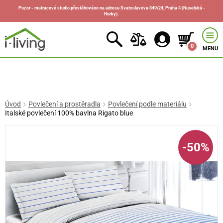
Pozor - matracové studio přestěhováno na adresu Svatoslavova 849/24, Praha 4 (Nuselská -
Horky).
0
MENU
Úvod
Povlečení a prostěradla
Povlečení podle materiálu
Italské povlečení 100% bavlna Rigato blue
-50%