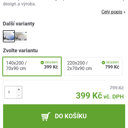
design a výroba.
Celý popis
Další varianty
Zvolte variantu
140x200 /
skladem
220x200 /
skladem
399 Kč
799 Kč
70x90 cm
2x70x90 cm
799 Kč
+
399 Kč
-
vč. DPH
DO KOŠÍKU