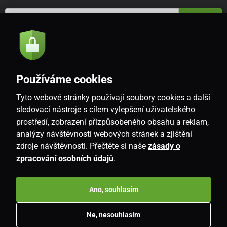
Odeslat
Souhlasím se
zásadami zpracování osobních údajů
Používáme cookies
Tyto webové stránky používají soubory cookies a další
CZ
sledovací nástroje s cílem vylepšení uživatelského
prostředí, zobrazení přizpůsobeného obsahu a reklam,
analýzy návštěvnosti webových stránek a zjištění
zdroje návštěvnosti. Přečtěte si naše
zásady o
zpracování osobních údajů
.
Ano, souhlasím
Copyright © 2026
www.i-living.cz
. Všechna práva vyhrazena.
Ne, nesouhlasím