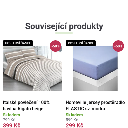
Související produkty
POSLEDNÍ ŠANCE
POSLEDNÍ ŠANCE
-50%
-50%
· ·
· ·
Italské povlečení 100%
Homeville jersey prostěradlo
bavlna Rigato beige
ELASTIC sv. modrá
Skladem
Skladem
799 Kč
599 Kč
399 Kč
299 Kč