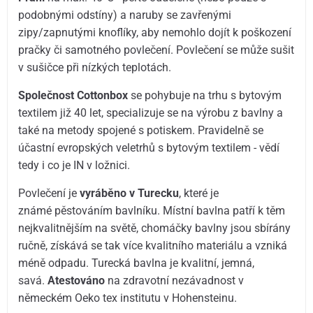
podobnými odstíny) a naruby se zavřenými
zipy/zapnutými knoflíky, aby nemohlo dojít k poškození
pračky či samotného povlečení. Povlečení se může sušit
v sušičce při nízkých teplotách.
Společnost Cottonbox
se pohybuje na trhu s bytovým
textilem již 40 let, specializuje se na výrobu z bavlny a
také na metody spojené s potiskem. Pravidelně se
účastní evropských veletrhů s bytovým textilem - vědí
tedy i co je IN v ložnici.
Povlečení je
vyráběno v Turecku
, které je
známé pěstováním bavlníku. Místní bavlna patří k těm
nejkvalitnějším na světě, chomáčky bavlny jsou sbírány
ručně, získává se tak více kvalitního materiálu a vzniká
méně odpadu. Turecká bavlna je kvalitní, jemná,
savá.
Atestováno
na zdravotní nezávadnost v
německém Oeko tex institutu v Hohensteinu.