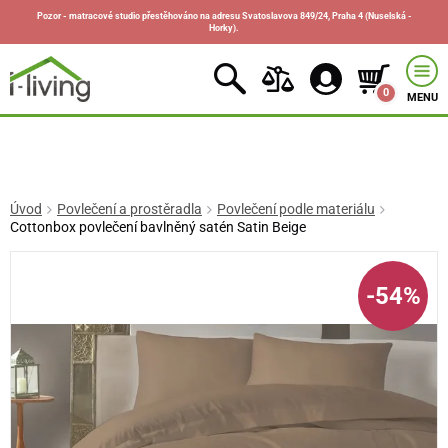
Pozor - matracové studio přestěhováno na adresu Svatoslavova 849/24, Praha 4 (Nuselská -
Horky).
0
MENU
Úvod
Povlečení a prostěradla
Povlečení podle materiálu
Cottonbox povlečení bavlněný satén Satin Beige
-54%