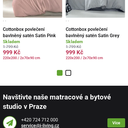
· ·
· ·
Cottonbox povlečení
Cottonbox povlečení
bavlněný satén Satin Pink
bavlněný satén Satin Grey
Skladem
Skladem
1 799 Kč
1 799 Kč
999 Kč
999 Kč
220x200 / 2x70x90 cm
220x200 / 2x70x90 cm
Navštivte naše matracové a bytové
studio v Praze
+420 724 712 000
Více
service@i-living.cz