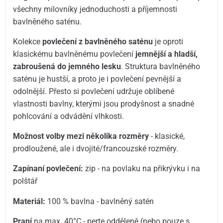
všechny milovníky jednoduchosti a příjemnosti
bavlněného saténu.
Kolekce
povlečení z bavlněného saténu
je oproti
klasickému bavlněnému povlečení
jemnější a hladší,
zabroušená do jemného lesku
. Struktura bavlněného
saténu je hustší, a proto je i povlečení pevnější a
odolnější. Přesto si povlečení udržuje oblíbené
vlastnosti bavlny, kterými jsou prodyšnost a snadné
pohlcování a odvádění vlhkosti.
Možnost volby mezi několika rozměry
- klasické,
prodloužené, ale i dvojité/francouzské rozměry.
Zapínaní povlečení:
zip - na povlaku na přikrývku i na
polštář
Materiál:
100 % bavlna - bavlněný satén
Praní
na max. 40°C - perte odděleně (nebo pouze s