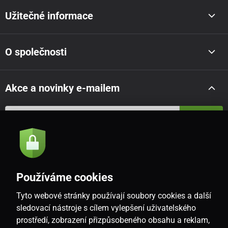
Užitečné informace
O společnosti
Akce a novinky e-mailem
Odeslat
Souhlasím se
zásadami zpracování osobních údajů
Používáme cookies
Tyto webové stránky používají soubory cookies a další
CZ
sledovací nástroje s cílem vylepšení uživatelského
prostředí, zobrazení přizpůsobeného obsahu a reklam,