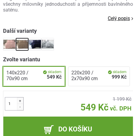
všechny milovníky jednoduchosti a příjemnosti bavlněného
saténu.
Celý popis
Další varianty
Zvolte variantu
140x220 /
skladem
220x200 /
skladem
549 Kč
999 Kč
70x90 cm
2x70x90 cm
1 199 Kč
+
549 Kč
-
vč. DPH
DO KOŠÍKU