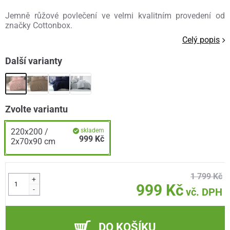
Jemně růžové povlečení ve velmi kvalitním provedení od
značky Cottonbox.
Celý popis
Další varianty
Zvolte variantu
220x200 /
skladem
999 Kč
2x70x90 cm
1 799 Kč
+
999 Kč
-
vč. DPH
DO KOŠÍKU