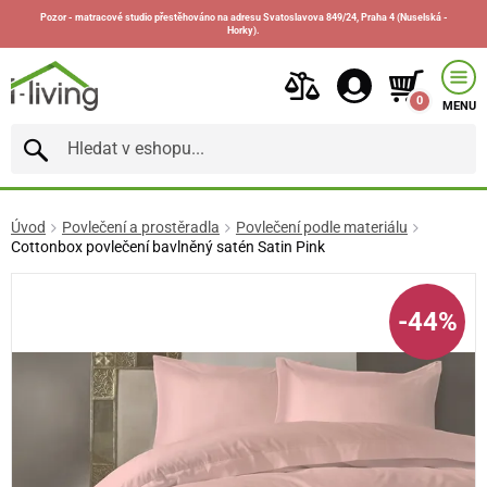
Pozor - matracové studio přestěhováno na adresu Svatoslavova 849/24, Praha 4 (Nuselská -
Horky).
0
MENU
Úvod
Povlečení a prostěradla
Povlečení podle materiálu
Cottonbox povlečení bavlněný satén Satin Pink
-44%