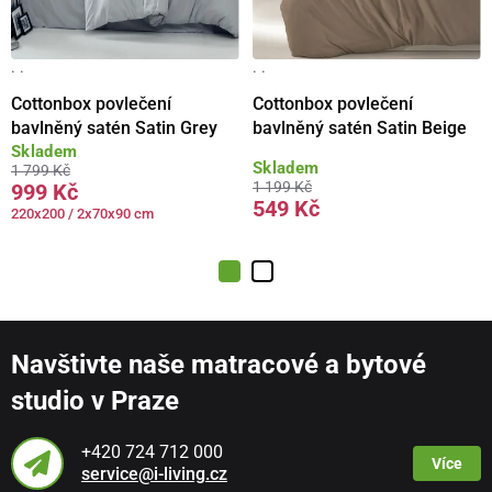
· ·
· ·
Cottonbox povlečení
Cottonbox povlečení
bavlněný satén Satin Grey
bavlněný satén Satin Beige
Skladem
Skladem
1 799 Kč
1 199 Kč
999 Kč
549 Kč
220x200 / 2x70x90 cm
Navštivte naše matracové a bytové
studio v Praze
+420 724 712 000
Více
service@i-living.cz