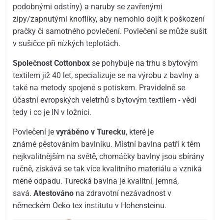
podobnými odstíny) a naruby se zavřenými
zipy/zapnutými knoflíky, aby nemohlo dojít k poškození
pračky či samotného povlečení. Povlečení se může sušit
v sušičce při nízkých teplotách.
Společnost Cottonbox
se pohybuje na trhu s bytovým
textilem již 40 let, specializuje se na výrobu z bavlny a
také na metody spojené s potiskem. Pravidelně se
účastní evropských veletrhů s bytovým textilem - vědí
tedy i co je IN v ložnici.
Povlečení je
vyráběno v Turecku
, které je
známé pěstováním bavlníku. Místní bavlna patří k těm
nejkvalitnějším na světě, chomáčky bavlny jsou sbírány
ručně, získává se tak více kvalitního materiálu a vzniká
méně odpadu. Turecká bavlna je kvalitní, jemná,
savá.
Atestováno
na zdravotní nezávadnost v
německém Oeko tex institutu v Hohensteinu.