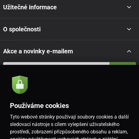
Užitečné informace
O společnosti
Akce a novinky e-mailem
Odeslat
Souhlasím se
zásadami zpracování osobních údajů
Používáme cookies
Tyto webové stránky používají soubory cookies a další
CZ
sledovací nástroje s cílem vylepšení uživatelského
prostředí, zobrazení přizpůsobeného obsahu a reklam,