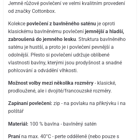
Jemně růžové povlečení ve velmi kvalitním provedení
od značky Cottonbox.
Kolekce
povlečení z bavlněného saténu
je oproti
klasickému bavlněnému povlečení
jemnější a hladší,
zabroušená do jemného lesku
. Struktura bavlněného
saténu je hustší, a proto je i povlečení pevnější a
odolnější. Přesto si povlečení udržuje oblíbené
vlastnosti bavlny, kterými jsou prodyšnost a snadné
pohlcování a odvádění vlhkosti.
Možnost volby mezi několika rozměry
- klasické,
prodloužené, ale i dvojité/francouzské rozměry.
Zapínaní povlečení:
zip - na povlaku na přikrývku i na
polštář
Materiál:
100 % bavlna - bavlněný satén
Praní
na max. 40°C - perte odděleně (nebo pouze s