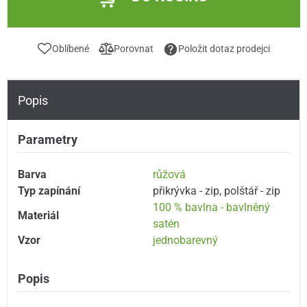
Oblíbené
Porovnat
Položit dotaz prodejci
Popis
Parametry
Barva
růžová
Typ zapínání
přikrývka - zip
,
polštář - zip
100 % bavlna - bavlněný
Materiál
satén
Vzor
jednobarevný
Popis