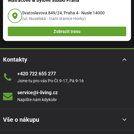
Matracové & bytové studio Praha
Svatoslavova 849/24, Praha 4 - Nusle 14000
(ul. Nuselská - tram stanice Horky)
Zobrazit trasu
Kontakty
+420 722 655 277
Jsme tu pro vás Po-Čt 9-17, Pá 9-16
service@i-living.cz
Napište nám kdykoliv
Vše o nákupu