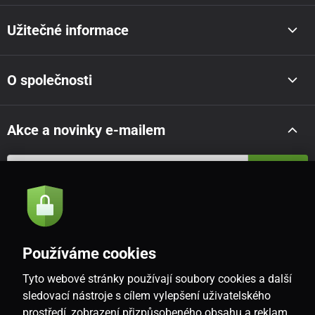
Užitečné informace
O společnosti
Akce a novinky e-mailem
Odeslat
Souhlasím se
zásadami zpracování osobních údajů
Používáme cookies
Tyto webové stránky používají soubory cookies a další
CZ
sledovací nástroje s cílem vylepšení uživatelského
prostředí, zobrazení přizpůsobeného obsahu a reklam,