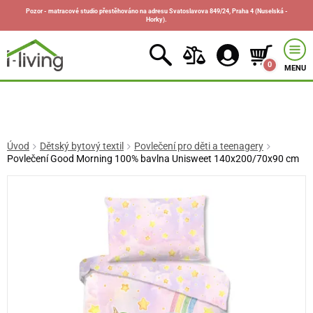
Pozor - matracové studio přestěhováno na adresu Svatoslavova 849/24, Praha 4 (Nuselská -
Horky).
0
MENU
Úvod
Dětský bytový textil
Povlečení pro děti a teenagery
Povlečení Good Morning 100% bavlna Unisweet 140x200/70x90 cm