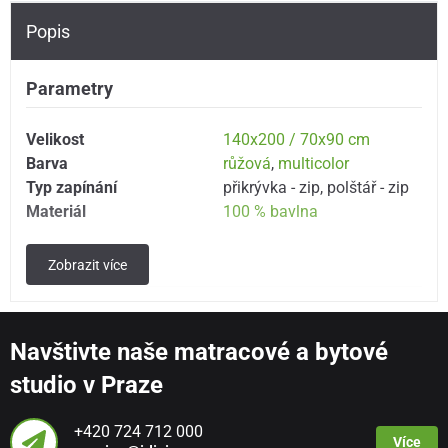
Popis
Parametry
Velikost
140x200 / 70x90 cm
Barva
růžová
,
multicolor
Typ zapínání
přikrývka - zip
,
polštář - zip
Materiál
100 % bavlna
Zobrazit více
Popis
Růžové povlečení s jednorožcem a duhou. Originální
design z dílny holandských návrhářů - kolekce Good
Navštivte naše matracové a bytové
Morning. Příjemné bavlna, klasický český rozměr.
studio v Praze
Rozměr:
140x200 + 70x90 cm
+420 724 712 000
Zapínání na zip.
Více