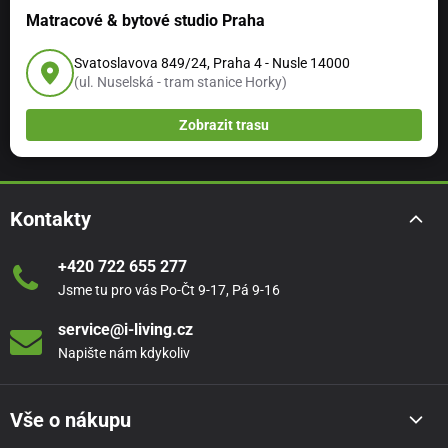
Odstíny barev na fotografiích nemusí zcela odpovídat
Matracové & bytové studio Praha
skutečnosti. Mohou se lišit v závislosti na nastavení
Vašeho monitoru.
Svatoslavova 849/24, Praha 4 - Nusle 14000
(ul. Nuselská - tram stanice Horky)
Zobrazit trasu
Kontakty
+420 722 655 277
Jsme tu pro vás Po-Čt 9-17, Pá 9-16
service@i-living.cz
Napište nám kdykoliv
Vše o nákupu